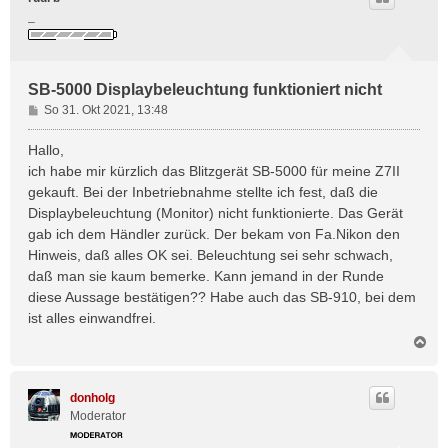
_
SB-5000 Displaybeleuchtung funktioniert nicht
B
So 31. Okt 2021, 13:48
e
i
Hallo,
t
ich habe mir kürzlich das Blitzgerät SB-5000 für meine Z7II
r
gekauft. Bei der Inbetriebnahme stellte ich fest, daß die
a
Displaybeleuchtung (Monitor) nicht funktionierte. Das Gerät
g
gab ich dem Händler zurück. Der bekam von Fa.Nikon den
Hinweis, daß alles OK sei. Beleuchtung sei sehr schwach,
daß man sie kaum bemerke. Kann jemand in der Runde
diese Aussage bestätigen?? Habe auch das SB-910, bei dem
ist alles einwandfrei.
N
a
c
h
donholg
o
Moderator
b
e