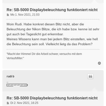
n
Re: SB-5000 Displaybeleuchtung funktioniert nicht
B
Mo 1. Nov 2021, 21:03
e
i
Moin Rudi. Habe konkret diesen Blitz nicht, aber die
t
Beleuchtung der Nikon Blitze, die ich habe bzw. kenne ist sehr
r
gut auch bei Tageslicht gut erkennbar.
a
Meines Wissens kann man bei jedem Blitz einstellen, wie hell
g
die Beleuchtung sein soll. Vielleicht lietg da das Problem?
"Macht der Himmel Dir die Arbeit schwer, versuchs mit dem
Verlaufsfilter."
N
a
c
h
rudi b
o
_
b
e
n
Re: SB-5000 Displaybeleuchtung funktioniert nicht
B
Di 2. Nov 2021, 16:25