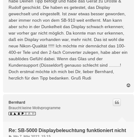
habe Deinen Tipp befolgt und habe das Gerät zu Droste &
r
Rudolf geschickt. Die haben es getestet, das Display
a
gewechselt und eingestellt. Ist zwar etwas besser geworden,
g
aber immer noch von dem SB-910 weit entfernt. Man kann
aber scho in der Dunkelheit das Display schwach erkennen;
war vorher gar nicht möglich. Da konnte man nur erkennen,
daß ein Display vorhanden war, mehr nicht. Das ist wohl die
neue Nikon-Qualität !!!!! Ich möchte mir demnächst das 100-
400-er Tele und den 2-fach Converter zulegen, habe aber ein
saublödes Gefühl dabei. Wenn das Glas und der
Kundensupport (Düsseldorf) genauso schlecht sind .........!
Doch erstmal möchte ich mich bei Dir, lieber Bernhard,
herzlich für den Tipp bedanken. Gruß Rudi
N
a
c
h
Bernhard
o
Braucht keine Motivprogramme
b
e
n
Re: SB-5000 Displaybeleuchtung funktioniert nicht
B
Mo 7. Mär 2022, 15:15