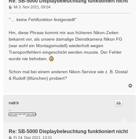
Re: SB-5000 Displaybeleuchtung funktioniert nicht
B
Mi 3. Nov 2021, 09:04
e
i
" ... keine Fehlfunktion festgestellt"
t
r
Hm, diese Phrase kommt mir aus früheren Nikon-Zeiten
a
bekannt vor, als unsere damalige Dienstkamera Nikon FG
g
(war wohl ein Montagsmodell) wiederholt wegen
Transportfehlern eingeschickt werden musste. Der Fehler
wurde nie behoben.
Schon mal bei einem anderen Nikon-Service wie z. B. Dostal
& Rudolf (München) probiert?
N
a
c
h
rudi b
o
_
b
e
n
Re: SB-5000 Displaybeleuchtung funktioniert nicht
B
Fr 24. Dez 2021, 13:31