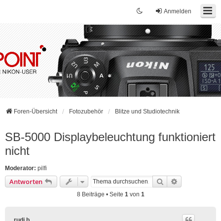
Anmelden
Foren-Übersicht
Fotozubehör
Blitze und Studiotechnik
SB-5000 Displaybeleuchtung funktioniert
nicht
Moderator:
pilfi
Suche
Erweiterte Su
Antworten
8 Beiträge • Seite
1
von
1
rudi b