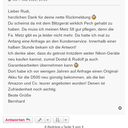
e
i
Lieber Rudi,
t
herzlichen Dank für deine nette Rückmeldung
r
Du scheinst da mit dem Blitzgerät wirklich Pech gehabt zu
a
haben. Da muss ich meinen Metz 58 gut pflegen, denn die
g
Fa. Metz gibt es ja leider nicht mehr. Da hatte ich mal zu
Anfang eine Anfrage an den Kundenservice. Innerhalb einer
halben Stunde bekam ich die Antwort!
Ich denke aber, dass du getrost trotzdem weiter Nikon-Geräte
neu kaufen kannst, zumal Dostal & Rudolf ja auch
Garantiearbeiten übernehmen kann
Dort habe ich vor wenigen Jahren auf Anfrage einen Original-
Akku für die D500 neu günstig bekommen, als die bei
Amazon und Co. teurer angeboten wurden! Denen ist
Zufriedenheit noch wichtig.
Beste Grüße
Bernhard
N
a
c
Antworten
h
o
8 Beiträge • Seite
1
von
1