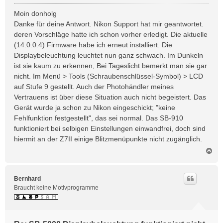
e
i
Moin donholg
t
Danke für deine Antwort. Nikon Support hat mir geantwortet.
r
deren Vorschläge hatte ich schon vorher erledigt. Die aktuelle
a
(14.0.0.4) Firmware habe ich erneut installiert. Die
g
Displaybeleuchtung leuchtet nun ganz schwach. Im Dunkeln
ist sie kaum zu erkennen, Bei Tageslicht bemerkt man sie gar
nicht. Im Menü > Tools (Schraubenschlüssel-Symbol) > LCD
auf Stufe 9 gestellt. Auch der Photohändler meines
Vertrauens ist über diese Situation auch nicht begeistert. Das
Gerät wurde ja schon zu Nikon eingeschickt; "keine
Fehlfunktion festgestellt", das sei normal. Das SB-910
funktioniert bei selbigen Einstellungen einwandfrei, doch sind
hiermit an der Z7II einige Blitzmenüpunkte nicht zugänglich.
N
a
c
h
Bernhard
o
Braucht keine Motivprogramme
b
e
n