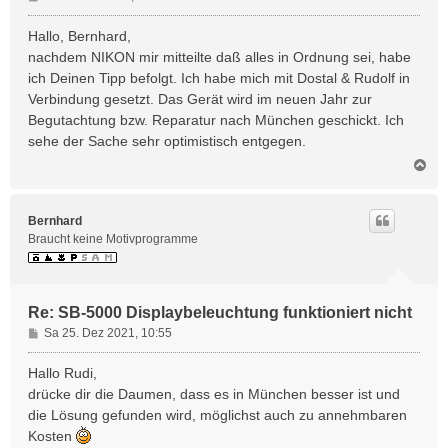
e
i
Hallo, Bernhard,
t
nachdem NIKON mir mitteilte daß alles in Ordnung sei, habe
r
ich Deinen Tipp befolgt. Ich habe mich mit Dostal & Rudolf in
a
Verbindung gesetzt. Das Gerät wird im neuen Jahr zur
g
Begutachtung bzw. Reparatur nach München geschickt. Ich
sehe der Sache sehr optimistisch entgegen.
N
a
c
h
Bernhard
o
Braucht keine Motivprogramme
b
e
n
Re: SB-5000 Displaybeleuchtung funktioniert nicht
B
Sa 25. Dez 2021, 10:55
e
i
Hallo Rudi,
t
drücke dir die Daumen, dass es in München besser ist und
r
die Lösung gefunden wird, möglichst auch zu annehmbaren
a
Kosten
g