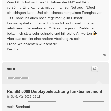
Zum Glück hat mich vor 30 Jahren die FM2 mit Nikon
versöhnt. Eine Kamera, mit der man zur Not auch Nägel
einschlagen kann. Und ein schönes kompaktes Fernglas von
1991 habe ich auch noch regelmäßig im Einsatz.
Ein wenig darf ich meine Kritik an Nikon Düsseldorf aber
relativieren. Bei mehreren Onlineanfragen zu Problemen
bekam ich stets sehr schnelle und hilfreiche Antworten
Aber das scheint eine andere Abteilung zu sein.
Frohe Weihnachten wünscht dir
Bernhard
N
a
c
h
rudi b
o
_
b
e
n
Re: SB-5000 Displaybeleuchtung funktioniert nicht
B
So 6. Mär 2022, 12:11
e
i
moin,Bernhard
t