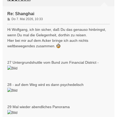
e
n
Re: Shanghai
B
Do 7. Mai 2026, 10:33
e
i
Hi Wolfgang, ich bin sicher, daß Du das genauso hinbringst,
t
wenn Du mal die Gelegenheit, dorthin zu reisen.
r
Hier bei mir auf dem Acker bringe ich auch nichts
a
weltbewegendes zusammen.
g
27 Untergrundshuttle vom Bund zum Financial District -
28 - auf dem Weg wird es dann psychedelisch
29 Mal wieder abendliches Panorama