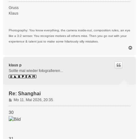
Gruss
Klaus
Photography: You know everything, the camera inside-out, composition rules, an eye
like a 3:2 sensor. You recognize motives all others miss. Then you go out with your
experience & talent just to make some hilariously silly mistakes.
N
a
c
h
klaus p
o
Sollte mal wieder fotografieren...
b
e
n
Re: Shanghai
B
Mo 11. Mai 2026, 20:35
e
i
30
t
r
a
g
31