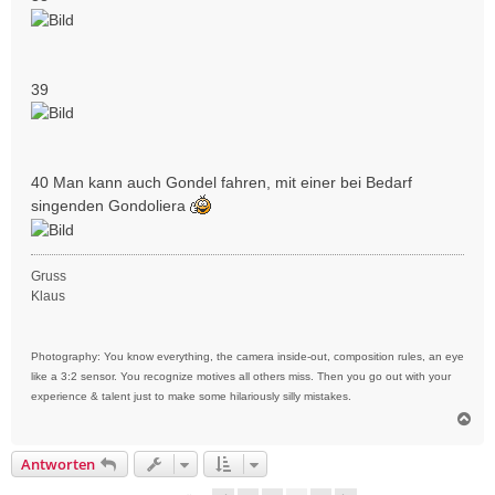
39
40 Man kann auch Gondel fahren, mit einer bei Bedarf
singenden Gondoliera
Gruss
Klaus
Photography: You know everything, the camera inside-out, composition rules, an eye
like a 3:2 sensor. You recognize motives all others miss. Then you go out with your
experience & talent just to make some hilariously silly mistakes.
N
a
c
Antworten
h
o