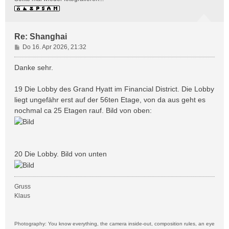
Re: Shanghai
B
Do 16. Apr 2026, 21:32
e
i
Danke sehr.
t
r
19 Die Lobby des Grand Hyatt im Financial District. Die Lobby
a
liegt ungefähr erst auf der 56ten Etage, von da aus geht es
g
nochmal ca 25 Etagen rauf. Bild von oben:
20 Die Lobby. Bild von unten
Gruss
Klaus
Photography: You know everything, the camera inside-out, composition rules, an eye