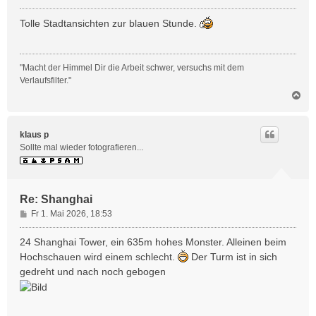
e
i
Tolle Stadtansichten zur blauen Stunde.
t
r
a
"Macht der Himmel Dir die Arbeit schwer, versuchs mit dem
g
Verlaufsfilter."
N
a
c
h
klaus p
o
Sollte mal wieder fotografieren...
b
e
n
Re: Shanghai
B
Fr 1. Mai 2026, 18:53
e
i
24 Shanghai Tower, ein 635m hohes Monster. Alleinen beim
t
Hochschauen wird einem schlecht.
Der Turm ist in sich
r
gedreht und nach noch gebogen
a
g