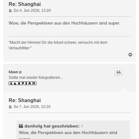
Re: Shanghai
B
Do 4. Jun 2026, 13:20
e
i
Wow, die Perspektiven aus den Hochhäusern sind super.
t
r
a
"Macht der Himmel Dir die Arbeit schwer, versuchs mit dem
g
Verlaufsfilter."
N
a
c
h
klaus p
o
Sollte mal wieder fotografieren...
b
e
n
Re: Shanghai
B
So 7. Jun 2026, 10:20
e
i
t
donholg
hat geschrieben:
↑
r
Wow, die Perspektiven aus den Hochhäusern sind
a
super.