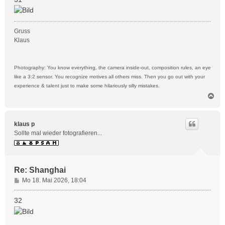
Gruss
Klaus
Photography: You know everything, the camera inside-out, composition rules, an eye
like a 3:2 sensor. You recognize motives all others miss. Then you go out with your
experience & talent just to make some hilariously silly mistakes.
N
a
c
h
klaus p
o
Sollte mal wieder fotografieren...
b
e
n
Re: Shanghai
B
Mo 18. Mai 2026, 18:04
e
i
32
t
r