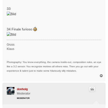
a
g
33
34 Finale furioso
Gruss
Klaus
Photography: You know everything, the camera inside-out, composition rules, an eye
like a 3:2 sensor. You recognize motives all others miss. Then you go out with your
experience & talent just to make some hilariously silly mistakes.
N
a
c
h
donholg
o
Moderator
b
e
n