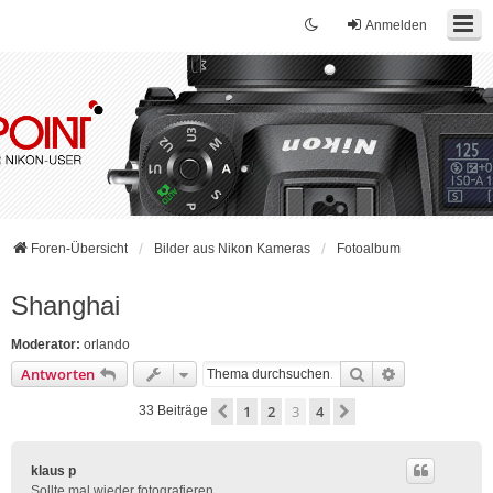
Anmelden
Foren-Übersicht
Bilder aus Nikon Kameras
Fotoalbum
Shanghai
Moderator:
orlando
Suche
Erweiterte Su
Antworten
1
2
3
4
Vorherige
Nächste
33 Beiträge
klaus p
Sollte mal wieder fotografieren...