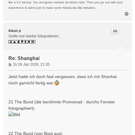
like a 3:2 sensor. You recognize motives all others miss. Then you go out with your
experience & talent just to make some hilariously silly mistakes.
N
a
c
h
klaus p
o
Sollte mal wieder fotografieren...
b
e
n
Re: Shanghai
B
Di 28. Apr 2026, 21:35
e
i
Jetzt hatte ich doch fast vergessen, dass ich mit Shanhai
t
noch garnicht fertig war
r
a
g
21 The Bund (die berühmte Promenad - durchs Fenster
fotographiert)
22 The Bund (von Boot aus)