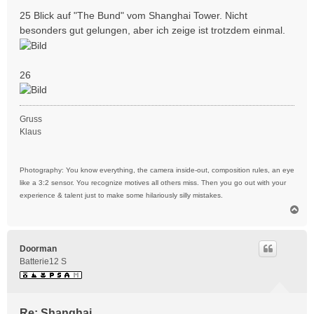
25 Blick auf "The Bund" vom Shanghai Tower. Nicht
besonders gut gelungen, aber ich zeige ist trotzdem einmal.
26
Gruss
Klaus
Photography: You know everything, the camera inside-out, composition rules, an eye
like a 3:2 sensor. You recognize motives all others miss. Then you go out with your
experience & talent just to make some hilariously silly mistakes.
N
a
c
h
Doorman
o
Batterie12 S
b
e
n
Re: Shanghai