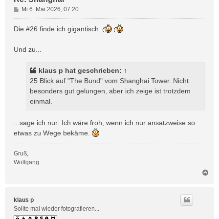
B
Mi 6. Mai 2026, 07:20
e
i
Die #26 finde ich gigantisch.
t
r
Und zu...
a
g
klaus p
hat geschrieben:
↑
25 Blick auf "The Bund" vom Shanghai Tower. Nicht
besonders gut gelungen, aber ich zeige ist trotzdem
einmal.
...sage ich nur: Ich wäre froh, wenn ich nur ansatzweise so
etwas zu Wege bekäme.
Gruß,
Wolfgang
N
a
c
h
klaus p
o
Sollte mal wieder fotografieren...
b