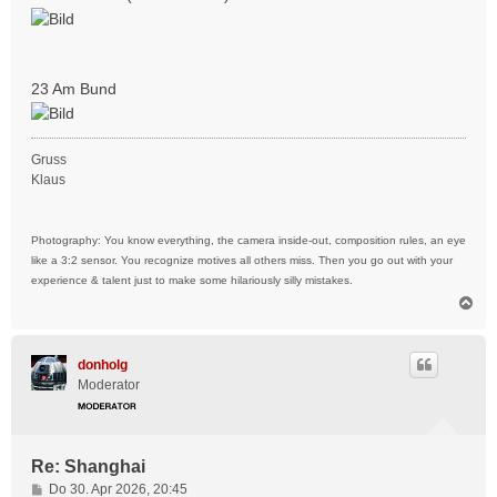
23 Am Bund
Gruss
Klaus
Photography: You know everything, the camera inside-out, composition rules, an eye
like a 3:2 sensor. You recognize motives all others miss. Then you go out with your
experience & talent just to make some hilariously silly mistakes.
N
a
c
h
donholg
o
Moderator
b
e
n
Re: Shanghai
B
Do 30. Apr 2026, 20:45