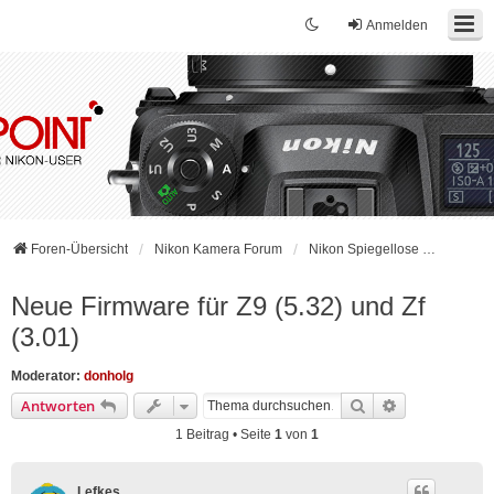
Anmelden
Foren-Übersicht
Nikon Kamera Forum
Nikon Spiegellose Kameras, Objektive und Zubehör
Neue Firmware für Z9 (5.32) und Zf
(3.01)
Moderator:
donholg
Suche
Erweiterte Su
Antworten
1 Beitrag • Seite
1
von
1
Lefkes