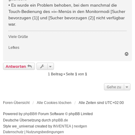
• Es wurde ein Problem behoben, bei dem manchmal die
Touch-Bedienung des »i«-Menüs in den Monitormodi [Sucher
bevorzugen (1)] und [Sucher bevorzugen (2)] nicht verfügbar
war.
Viele Grüße
Lefkes
N
a
c
Antworten
h
o
1 Beitrag • Seite
1
von
1
b
e
Gehe zu
n
Foren-Übersicht
Alle Cookies löschen
Alle Zeiten sind
UTC+02:00
Powered by
phpBB
® Forum Software © phpBB Limited
Deutsche Übersetzung durch
phpBB.de
Style we_universal created by
INVENTEA
|
nextgen
Datenschutz
|
Nutzungsbedingungen