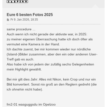
Eure 6 besten Fotos 2025
B
Fr 9. Jan 2026, 18:35
e
i
same procedure ...
t
Auch wenn ich nicht gerade der aktivste war, in 2025:
r
zu meiner eigenen Überraschung hatte ich doch öfter als
a
vermutet eine Kamera in der Hand.
g
Ich dachte zuerst, bei mir kommen wieder nur nördliche
(Island-)Bilder zusammen, aber den ein oder anderen User-
Treff gab es auch.
Also habe ich von jedem der zufällig sechs Gelegenheiten
mein Highlight gewählt.
Bei mir gilt dies Jahr: Alles mit Nikon, kein Crop und nur ein
Bild konvertiert. Sonst nix groß an den Reglern gedreht (die
ich ohnehin nicht habe).
fm2-01 wasguggsdu im Opelzoo