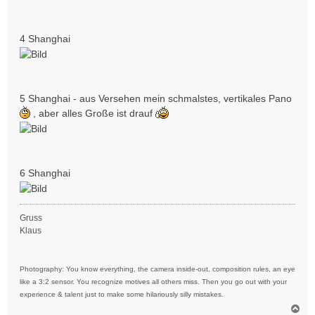
4 Shanghai
5 Shanghai - aus Versehen mein schmalstes, vertikales Pano
, aber alles Große ist drauf
6 Shanghai
Gruss
Klaus
Photography: You know everything, the camera inside-out, composition rules, an eye
like a 3:2 sensor. You recognize motives all others miss. Then you go out with your
experience & talent just to make some hilariously silly mistakes.
N