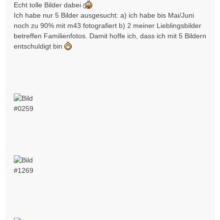
i
Echt tolle Bilder dabei
t
Ich habe nur 5 Bilder ausgesucht: a) ich habe bis Mai/Juni
r
noch zu 90% mit m43 fotografiert b) 2 meiner Lieblingsbilder
a
betreffen Familienfotos. Damit hoffe ich, dass ich mit 5 Bildern
g
entschuldigt bin
#0259
#1269