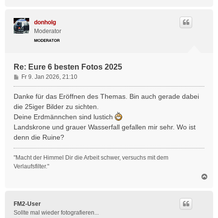
a
c
h
donholg
o
Moderator
b
e
n
Re: Eure 6 besten Fotos 2025
B
Fr 9. Jan 2026, 21:10
e
i
Danke für das Eröffnen des Themas. Bin auch gerade dabei
t
die 25iger Bilder zu sichten.
r
Deine Erdmännchen sind lustich
a
Landskrone und grauer Wasserfall gefallen mir sehr. Wo ist
g
denn die Ruine?
"Macht der Himmel Dir die Arbeit schwer, versuchs mit dem
Verlaufsfilter."
N
a
c
h
FM2-User
o
Sollte mal wieder fotografieren...
b