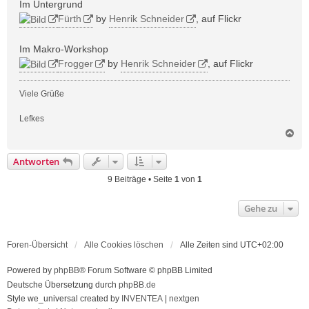
Im Untergrund
Fürth
by
Henrik Schneider
, auf Flickr
Im Makro-Workshop
Frogger
by
Henrik Schneider
, auf Flickr
Viele Grüße
Lefkes
N
a
c
Antworten
h
o
9 Beiträge • Seite
1
von
1
b
e
Gehe zu
n
Foren-Übersicht
Alle Cookies löschen
Alle Zeiten sind
UTC+02:00
Powered by
phpBB
® Forum Software © phpBB Limited
Deutsche Übersetzung durch
phpBB.de
Style we_universal created by
INVENTEA
|
nextgen