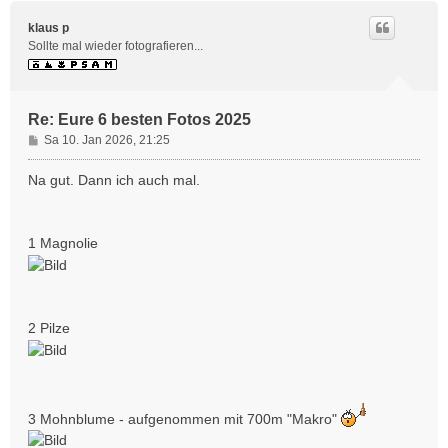
c
h
klaus p
o
Sollte mal wieder fotografieren...
b
e
n
Re: Eure 6 besten Fotos 2025
B
Sa 10. Jan 2026, 21:25
e
i
Na gut. Dann ich auch mal.
t
r
a
1 Magnolie
g
2 Pilze
3 Mohnblume - aufgenommen mit 700m "Makro"