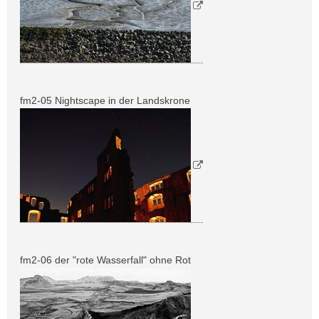
fm2-05 Nightscape in der Landskrone
fm2-06 der "rote Wasserfall" ohne Rot