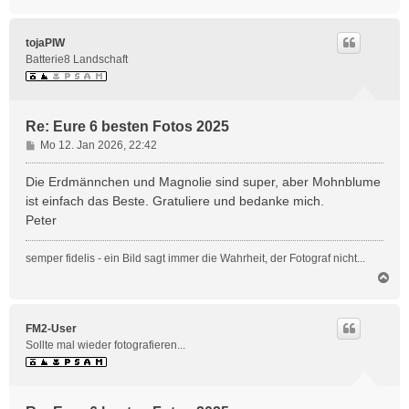
a
c
h
tojaPIW
o
Batterie8 Landschaft
b
e
n
Re: Eure 6 besten Fotos 2025
B
Mo 12. Jan 2026, 22:42
e
i
Die Erdmännchen und Magnolie sind super, aber Mohnblume
t
ist einfach das Beste. Gratuliere und bedanke mich.
r
Peter
a
g
semper fidelis - ein Bild sagt immer die Wahrheit, der Fotograf nicht...
N
a
c
h
FM2-User
o
Sollte mal wieder fotografieren...
b
e
n