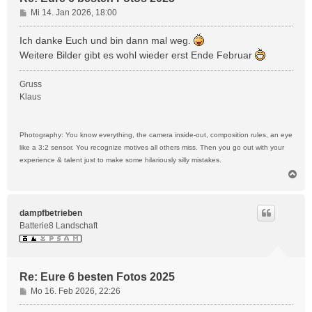
B
Mi 14. Jan 2026, 18:00
e
i
Ich danke Euch und bin dann mal weg.
t
Weitere Bilder gibt es wohl wieder erst Ende Februar
r
a
Gruss
g
Klaus
Photography: You know everything, the camera inside-out, composition rules, an eye
like a 3:2 sensor. You recognize motives all others miss. Then you go out with your
experience & talent just to make some hilariously silly mistakes.
N
a
c
h
dampfbetrieben
o
Batterie8 Landschaft
b
e
n
Re: Eure 6 besten Fotos 2025
B
Mo 16. Feb 2026, 22:26
e