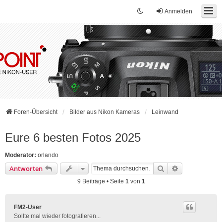
Anmelden
Foren-Übersicht
Bilder aus Nikon Kameras
Leinwand
Eure 6 besten Fotos 2025
Moderator:
orlando
Suche
Erweiterte Su
Antworten
9 Beiträge • Seite
1
von
1
FM2-User
Sollte mal wieder fotografieren...