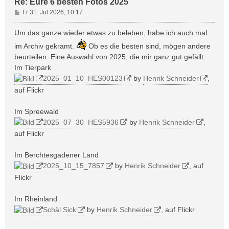
Re: Eure 6 besten Fotos 2025
B
Fr 31. Jul 2026, 10:17
e
i
Um das ganze wieder etwas zu beleben, habe ich auch mal
t
im Archiv gekramt.
Ob es die besten sind, mögen andere
r
beurteilen. Eine Auswahl von 2025, die mir ganz gut gefällt:
a
Im Tierpark
g
2025_01_10_HES00123
by
Henrik Schneider
,
auf Flickr
Im Spreewald
2025_07_30_HES5936
by
Henrik Schneider
,
auf Flickr
Im Berchtesgadener Land
2025_10_15_7857
by
Henrik Schneider
, auf
Flickr
Im Rheinland
Schäl Sick
by
Henrik Schneider
, auf Flickr