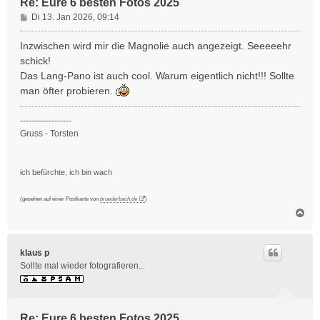
Re: Eure 6 besten Fotos 2025
B
Di 13. Jan 2026, 09:14
e
i
Inzwischen wird mir die Magnolie auch angezeigt. Seeeeehr
t
schick!
r
Das Lang-Pano ist auch cool. Warum eigentlich nicht!!! Sollte
a
man öfter probieren.
g
------------------
Gruss - Torsten
ich befürchte, ich bin wach
(gesehen auf einer Postkarte von
bruederbach.de
)
N
a
c
h
klaus p
o
Sollte mal wieder fotografieren...
b
e
n
Re: Eure 6 besten Fotos 2025