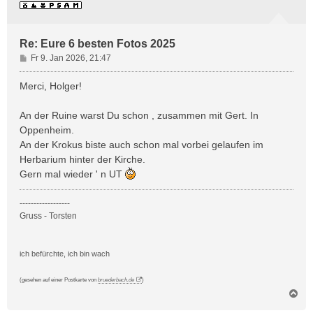
e
n
Re: Eure 6 besten Fotos 2025
B
Fr 9. Jan 2026, 21:47
e
i
Merci, Holger!
t
r
An der Ruine warst Du schon , zusammen mit Gert. In
a
Oppenheim.
g
An der Krokus biste auch schon mal vorbei gelaufen im
Herbarium hinter der Kirche.
Gern mal wieder ' n UT
------------------
Gruss - Torsten
ich befürchte, ich bin wach
(gesehen auf einer Postkarte von
bruederbach.de
)
N
a