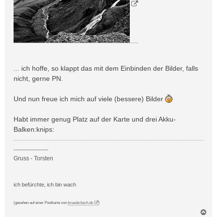
... ich hoffe, so klappt das mit dem Einbinden der Bilder, falls
nicht, gerne PN.
Und nun freue ich mich auf viele (bessere) Bilder
Habt immer genug Platz auf der Karte und drei Akku-
Balken:knips:
------------------
Gruss - Torsten
ich befürchte, ich bin wach
(gesehen auf einer Postkarte von
bruederbach.de
)
N