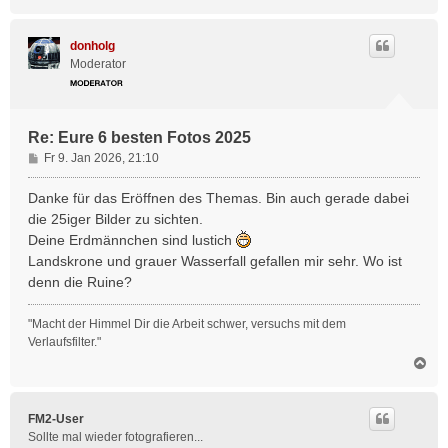
a
c
h
donholg
o
Moderator
b
e
n
Re: Eure 6 besten Fotos 2025
B
Fr 9. Jan 2026, 21:10
e
i
Danke für das Eröffnen des Themas. Bin auch gerade dabei
t
die 25iger Bilder zu sichten.
r
Deine Erdmännchen sind lustich
a
Landskrone und grauer Wasserfall gefallen mir sehr. Wo ist
g
denn die Ruine?
"Macht der Himmel Dir die Arbeit schwer, versuchs mit dem
Verlaufsfilter."
N
a
c
h
FM2-User
o
Sollte mal wieder fotografieren...
b