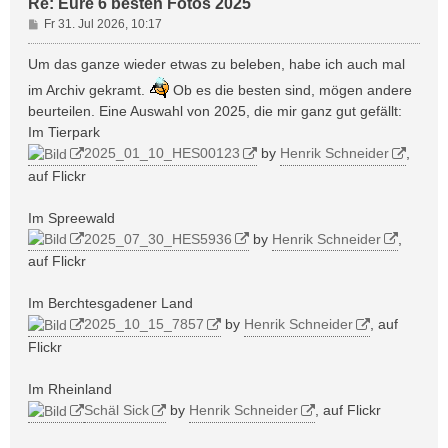
Re: Eure 6 besten Fotos 2025
B
Fr 31. Jul 2026, 10:17
e
i
Um das ganze wieder etwas zu beleben, habe ich auch mal
t
im Archiv gekramt.
Ob es die besten sind, mögen andere
r
beurteilen. Eine Auswahl von 2025, die mir ganz gut gefällt:
a
Im Tierpark
g
2025_01_10_HES00123
by
Henrik Schneider
,
auf Flickr
Im Spreewald
2025_07_30_HES5936
by
Henrik Schneider
,
auf Flickr
Im Berchtesgadener Land
2025_10_15_7857
by
Henrik Schneider
, auf
Flickr
Im Rheinland
Schäl Sick
by
Henrik Schneider
, auf Flickr