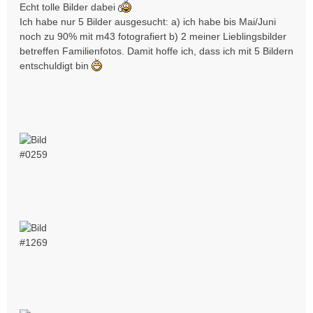
i
Echt tolle Bilder dabei
t
Ich habe nur 5 Bilder ausgesucht: a) ich habe bis Mai/Juni
r
noch zu 90% mit m43 fotografiert b) 2 meiner Lieblingsbilder
a
betreffen Familienfotos. Damit hoffe ich, dass ich mit 5 Bildern
g
entschuldigt bin
#0259
#1269