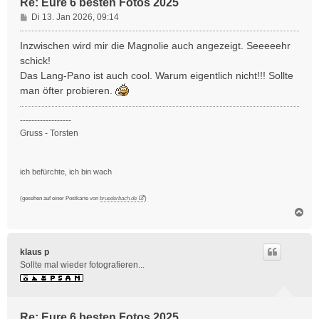
Re: Eure 6 besten Fotos 2025
B
Di 13. Jan 2026, 09:14
e
i
Inzwischen wird mir die Magnolie auch angezeigt. Seeeeehr
t
schick!
r
Das Lang-Pano ist auch cool. Warum eigentlich nicht!!! Sollte
a
man öfter probieren.
g
------------------
Gruss - Torsten
ich befürchte, ich bin wach
(gesehen auf einer Postkarte von
bruederbach.de
)
N
a
c
h
klaus p
o
Sollte mal wieder fotografieren...
b
e
n
Re: Eure 6 besten Fotos 2025