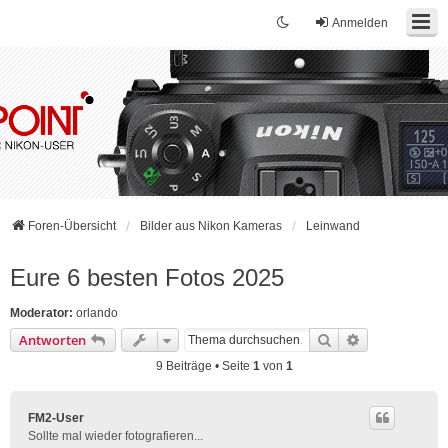
Anmelden
Foren-Übersicht
Bilder aus Nikon Kameras
Leinwand
Eure 6 besten Fotos 2025
Moderator:
orlando
Suche
Erweiterte Su
Antworten
9 Beiträge • Seite
1
von
1
FM2-User
Sollte mal wieder fotografieren...