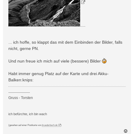
... ich hoffe, so klappt das mit dem Einbinden der Bilder, falls
nicht, gerne PN.
Und nun freue ich mich auf viele (bessere) Bilder
Habt immer genug Platz auf der Karte und drei Akku-
Balken:knips:
------------------
Gruss - Torsten
ich befürchte, ich bin wach
(gesehen auf einer Postkarte von
bruederbach.de
)
N