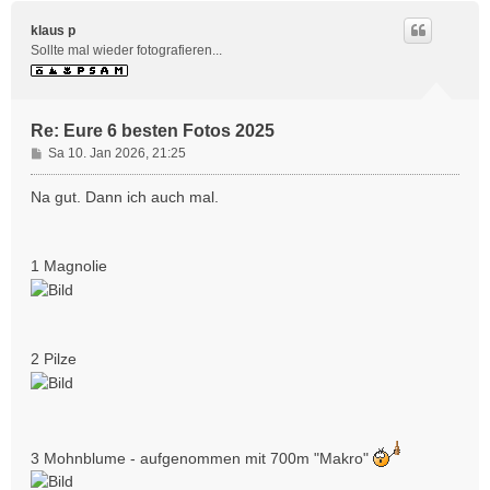
c
h
klaus p
o
Sollte mal wieder fotografieren...
b
e
n
Re: Eure 6 besten Fotos 2025
B
Sa 10. Jan 2026, 21:25
e
i
Na gut. Dann ich auch mal.
t
r
a
1 Magnolie
g
2 Pilze
3 Mohnblume - aufgenommen mit 700m "Makro"