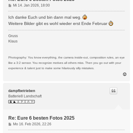
B
Mi 14. Jan 2026, 18:00
e
i
Ich danke Euch und bin dann mal weg.
t
Weitere Bilder gibt es wohl wieder erst Ende Februar
r
a
Gruss
g
Klaus
Photography: You know everything, the camera inside-out, composition rules, an eye
like a 3:2 sensor. You recognize motives all others miss. Then you go out with your
experience & talent just to make some hilariously silly mistakes.
N
a
c
h
dampfbetrieben
o
Batterie8 Landschaft
b
e
n
Re: Eure 6 besten Fotos 2025
B
Mo 16. Feb 2026, 22:26
e