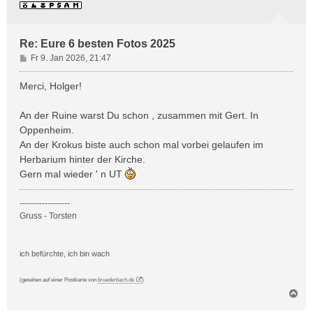
e
n
Re: Eure 6 besten Fotos 2025
B
Fr 9. Jan 2026, 21:47
e
i
Merci, Holger!
t
r
An der Ruine warst Du schon , zusammen mit Gert. In
a
Oppenheim.
g
An der Krokus biste auch schon mal vorbei gelaufen im
Herbarium hinter der Kirche.
Gern mal wieder ' n UT
------------------
Gruss - Torsten
ich befürchte, ich bin wach
(gesehen auf einer Postkarte von
bruederbach.de
)
N
a