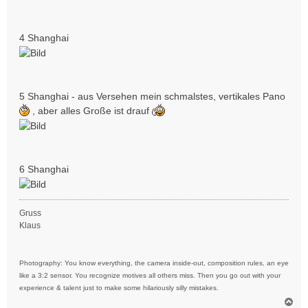
4 Shanghai
5 Shanghai - aus Versehen mein schmalstes, vertikales Pano
, aber alles Große ist drauf
6 Shanghai
Gruss
Klaus
Photography: You know everything, the camera inside-out, composition rules, an eye
like a 3:2 sensor. You recognize motives all others miss. Then you go out with your
experience & talent just to make some hilariously silly mistakes.
N