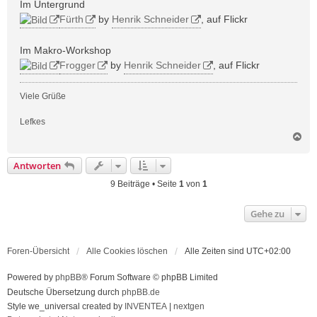
Im Untergrund
Fürth
by
Henrik Schneider
, auf Flickr
Im Makro-Workshop
Frogger
by
Henrik Schneider
, auf Flickr
Viele Grüße
Lefkes
N
a
c
Antworten
h
o
9 Beiträge • Seite
1
von
1
b
e
Gehe zu
n
Foren-Übersicht
Alle Cookies löschen
Alle Zeiten sind
UTC+02:00
Powered by
phpBB
® Forum Software © phpBB Limited
Deutsche Übersetzung durch
phpBB.de
Style we_universal created by
INVENTEA
|
nextgen