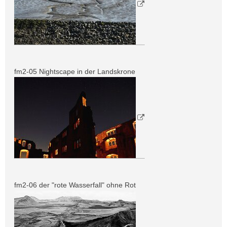
fm2-05 Nightscape in der Landskrone
fm2-06 der "rote Wasserfall" ohne Rot