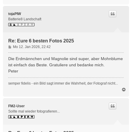
a
c
h
tojaPIW
o
Batterie8 Landschaft
b
e
n
Re: Eure 6 besten Fotos 2025
B
Mo 12. Jan 2026, 22:42
e
i
Die Erdmännchen und Magnolie sind super, aber Mohnblume
t
ist einfach das Beste. Gratuliere und bedanke mich.
r
Peter
a
g
semper fidelis - ein Bild sagt immer die Wahrheit, der Fotograf nicht...
N
a
c
h
FM2-User
o
Sollte mal wieder fotografieren...
b
e
n