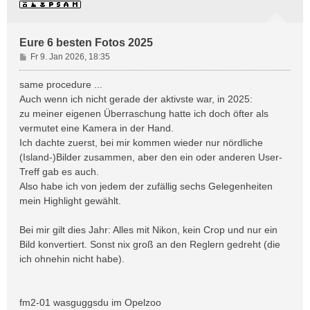
Eure 6 besten Fotos 2025
B
Fr 9. Jan 2026, 18:35
e
i
same procedure ...
t
Auch wenn ich nicht gerade der aktivste war, in 2025:
r
zu meiner eigenen Überraschung hatte ich doch öfter als
a
vermutet eine Kamera in der Hand.
g
Ich dachte zuerst, bei mir kommen wieder nur nördliche
(Island-)Bilder zusammen, aber den ein oder anderen User-
Treff gab es auch.
Also habe ich von jedem der zufällig sechs Gelegenheiten
mein Highlight gewählt.
Bei mir gilt dies Jahr: Alles mit Nikon, kein Crop und nur ein
Bild konvertiert. Sonst nix groß an den Reglern gedreht (die
ich ohnehin nicht habe).
fm2-01 wasguggsdu im Opelzoo