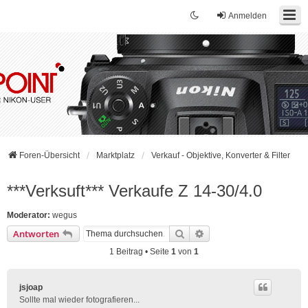
Anmelden
Foren-Übersicht
Marktplatz
Verkauf - Objektive, Konverter & Filter
***Verksuft*** Verkaufe Z 14-30/4.0
Moderator:
wegus
Suche
Erweiterte Suche
Antworten
1 Beitrag • Seite
1
von
1
jsjoap
Sollte mal wieder fotografieren...