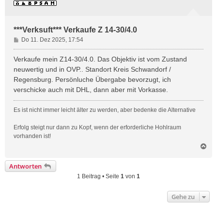
***Verksuft*** Verkaufe Z 14-30/4.0
B
Do 11. Dez 2025, 17:54
e
i
Verkaufe mein Z14-30/4.0. Das Objektiv ist vom Zustand
t
neuwertig und in OVP.. Standort Kreis Schwandorf /
r
Regensburg. Persönluche Übergabe bevorzugt, ich
a
verschicke auch mit DHL, dann aber mit Vorkasse.
g
Es ist nicht immer leicht älter zu werden, aber bedenke die Alternative
Erfolg steigt nur dann zu Kopf, wenn der erforderliche Hohlraum
vorhanden ist!
N
a
c
Antworten
h
1 Beitrag • Seite
1
von
1
o
b
e
Gehe zu
n