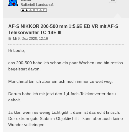
Batterie8 Landschaft
AF-S NIKKOR 200-500 mm 1:5,6E ED VR mit AF-S
Telekonverter TC-14E III
B
Mi 9. Dez 2020, 12:16
e
i
Hi Leute,
t
r
das 200-500 habe ich schon ein paar Wochen und bin restlos
a
begeistert davon.
g
Manchmal bin ich aber einfach noch immer zu weit weg.
Darum habe ich mir jetzt den 1,4-fach-Telekonverter dazu
geholt.
Ja klar, wenn es wenig Licht gibt... dann ist das echt kritisch.
Der extrem gute Stabi im Objektiv hilft - kann aber auch keine
Wunder vollbringen.