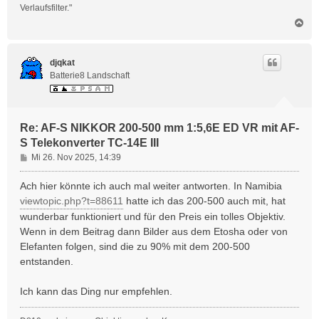
Verlaufsfilter."
N
a
c
h
djqkat
o
Batterie8 Landschaft
b
e
n
Re: AF-S NIKKOR 200-500 mm 1:5,6E ED VR mit AF-
S Telekonverter TC-14E III
B
Mi 26. Nov 2025, 14:39
e
i
Ach hier könnte ich auch mal weiter antworten. In Namibia
t
viewtopic.php?t=88611
hatte ich das 200-500 auch mit, hat
r
wunderbar funktioniert und für den Preis ein tolles Objektiv.
a
Wenn in dem Beitrag dann Bilder aus dem Etosha oder von
g
Elefanten folgen, sind die zu 90% mit dem 200-500
entstanden.
Ich kann das Ding nur empfehlen.