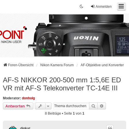
Anmelden
Foren-Übersicht
Nikon Kamera Forum
AF-Objektive und Konverter
AF-S NIKKOR 200-500 mm 1:5,6E ED
VR mit AF-S Telekonverter TC-14E III
Moderator:
donholg
Suche
Erweiterte Su
Antworten
8 Beiträge • Seite
1
von
1
djqkat