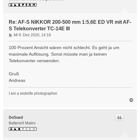
b
e
n
Re: AF-S NIKKOR 200-500 mm 1:5,6E ED VR mit AF-
S Telekonverter TC-14E III
B
Mi 9. Dez 2020, 14:18
e
i
100 Prozent Ansicht wären nicht schlecht. Es geht ja um
t
maximale Auflösung. Sonst müsste man ja keinen
r
Telekonverter verwenden.
a
g
Gruß
Andreas
I am a widelife photographer.
N
a
c
h
DoSued
o
Batterie9 Makro
b
e
n