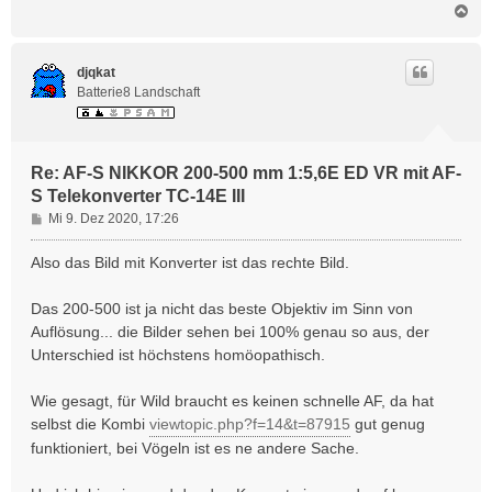
N
a
c
h
djqkat
o
Batterie8 Landschaft
b
e
n
Re: AF-S NIKKOR 200-500 mm 1:5,6E ED VR mit AF-
S Telekonverter TC-14E III
B
Mi 9. Dez 2020, 17:26
e
i
Also das Bild mit Konverter ist das rechte Bild.
t
r
Das 200-500 ist ja nicht das beste Objektiv im Sinn von
a
Auflösung... die Bilder sehen bei 100% genau so aus, der
g
Unterschied ist höchstens homöopathisch.
Wie gesagt, für Wild braucht es keinen schnelle AF, da hat
selbst die Kombi
viewtopic.php?f=14&t=87915
gut genug
funktioniert, bei Vögeln ist es ne andere Sache.