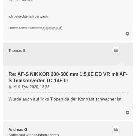
ich befürchte, ich bin wach
(gesehen auf einer Postkarte von
bruederbach.de
)
N
a
c
h
Thomas S.
o
b
e
n
Re: AF-S NIKKOR 200-500 mm 1:5,6E ED VR mit AF-
S Telekonverter TC-14E III
B
Mi 9. Dez 2020, 13:33
e
i
Würde auch auf links Tippen da der Kontrast schwächer ist
t
r
N
a
a
g
c
h
Andreas G
o
Sollte mal wieder fotografieren...