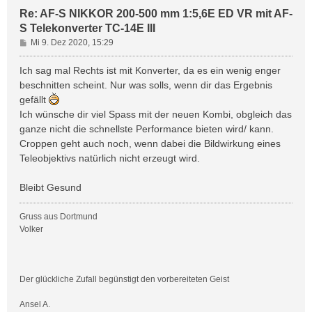
Re: AF-S NIKKOR 200-500 mm 1:5,6E ED VR mit AF-
S Telekonverter TC-14E III
B
Mi 9. Dez 2020, 15:29
e
i
Ich sag mal Rechts ist mit Konverter, da es ein wenig enger
t
beschnitten scheint. Nur was solls, wenn dir das Ergebnis
r
gefällt
a
Ich wünsche dir viel Spass mit der neuen Kombi, obgleich das
g
ganze nicht die schnellste Performance bieten wird/ kann.
Croppen geht auch noch, wenn dabei die Bildwirkung eines
Teleobjektivs natürlich nicht erzeugt wird.
Bleibt Gesund
Gruss aus Dortmund
Volker
Der glückliche Zufall begünstigt den vorbereiteten Geist
Ansel A.