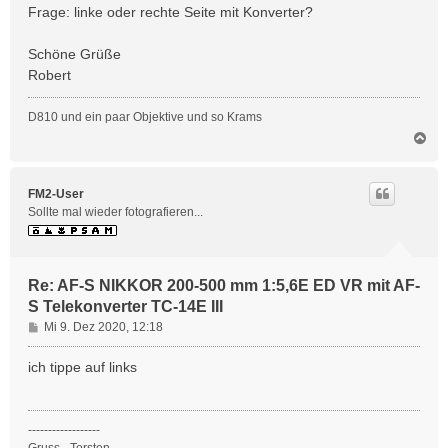
Frage: linke oder rechte Seite mit Konverter?
Schöne Grüße
Robert
D810 und ein paar Objektive und so Krams
N
a
c
h
FM2-User
o
Sollte mal wieder fotografieren...
b
e
n
Re: AF-S NIKKOR 200-500 mm 1:5,6E ED VR mit AF-
S Telekonverter TC-14E III
B
Mi 9. Dez 2020, 12:18
e
i
ich tippe auf links
t
r
a
------------------
g
Gruss - Torsten