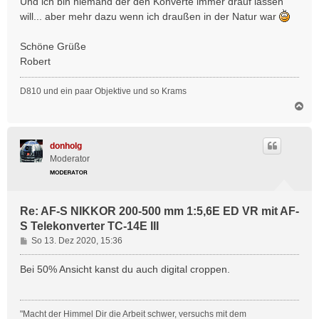
Und ich bin niemand der den Konverte immer drauf lassen
will... aber mehr dazu wenn ich draußen in der Natur war
Schöne Grüße
Robert
D810 und ein paar Objektive und so Krams
N
a
c
h
donholg
o
Moderator
b
e
n
Re: AF-S NIKKOR 200-500 mm 1:5,6E ED VR mit AF-
S Telekonverter TC-14E III
B
So 13. Dez 2020, 15:36
e
i
Bei 50% Ansicht kanst du auch digital croppen.
t
r
a
"Macht der Himmel Dir die Arbeit schwer, versuchs mit dem
g