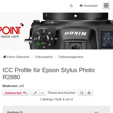
Anmelden
Foren-Übersicht
Fotozubehör
Farbmanagement
ICC Profile für Epson Stylus Photo
R2880
Moderator:
pilfi
Suche
Erweiterte Su
Antworten
1 Beitrag • Seite
1
von
1
Andreas G