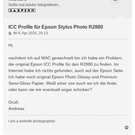
Sollte mal wieder fotografieren...
ICC Profile für Epson Stylus Photo R2880
B
Mi 9. Apr 2025, 20:13
e
i
Hi,
t
r
nachdem ich auf MAC gewechselt bin ich habe ein Problem,
a
die original Epson ICC Profile für den R2880 zu finden. Im
g
Internet habe ich nichts gefunden, auch auf der Epson Seite.
Ich habe noch original Epson Photo Glossy und Premium
Semi-Gloss Papier. Weiß einer von euch wo ich die finde,
oder kann sie mir eventuell sogar schicken?
Gruß
Andreas
I am a widelife photographer.
N
a