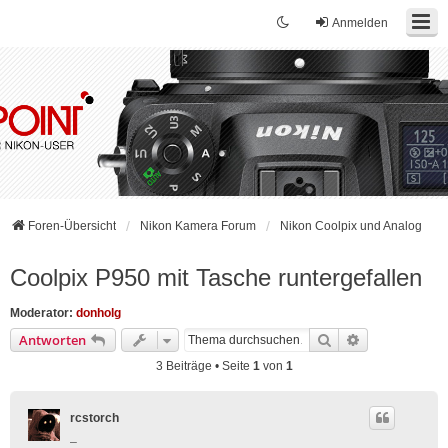
Anmelden
Foren-Übersicht
Nikon Kamera Forum
Nikon Coolpix und Analog
Coolpix P950 mit Tasche runtergefallen
Moderator:
donholg
Suche
Erweiterte Su
Antworten
3 Beiträge • Seite
1
von
1
rcstorch
_