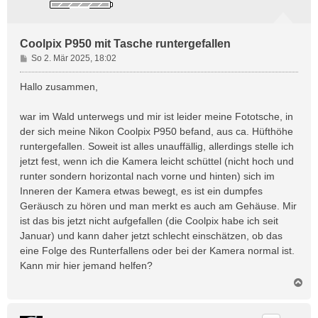
Coolpix P950 mit Tasche runtergefallen
B
So 2. Mär 2025, 18:02
e
i
Hallo zusammen,
t
r
war im Wald unterwegs und mir ist leider meine Fototsche, in
a
der sich meine Nikon Coolpix P950 befand, aus ca. Hüfthöhe
g
runtergefallen. Soweit ist alles unauffällig, allerdings stelle ich
jetzt fest, wenn ich die Kamera leicht schüttel (nicht hoch und
runter sondern horizontal nach vorne und hinten) sich im
Inneren der Kamera etwas bewegt, es ist ein dumpfes
Geräusch zu hören und man merkt es auch am Gehäuse. Mir
ist das bis jetzt nicht aufgefallen (die Coolpix habe ich seit
Januar) und kann daher jetzt schlecht einschätzen, ob das
eine Folge des Runterfallens oder bei der Kamera normal ist.
Kann mir hier jemand helfen?
N
a
c
h