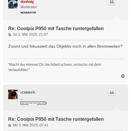
donholg
o
Moderator
b
e
n
Re: Coolpix P950 mit Tasche runtergefallen
B
So 2. Mär 2025, 21:07
e
i
Zoomt und fokussiert das Objektiv noch in allen Brennweiten?
t
r
a
"Macht der Himmel Dir die Arbeit schwer, versuchs mit dem
g
Verlaufsfilter."
N
a
c
h
rcstorch
o
_
b
e
n
Re: Coolpix P950 mit Tasche runtergefallen
B
Mo 3. Mär 2025, 07:41
e