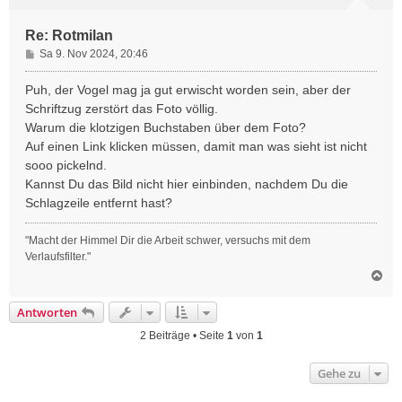
n
Re: Rotmilan
B
Sa 9. Nov 2024, 20:46
e
i
Puh, der Vogel mag ja gut erwischt worden sein, aber der
t
Schriftzug zerstört das Foto völlig.
r
Warum die klotzigen Buchstaben über dem Foto?
a
Auf einen Link klicken müssen, damit man was sieht ist nicht
g
sooo pickelnd.
Kannst Du das Bild nicht hier einbinden, nachdem Du die
Schlagzeile entfernt hast?
"Macht der Himmel Dir die Arbeit schwer, versuchs mit dem
Verlaufsfilter."
N
a
c
Antworten
h
o
2 Beiträge • Seite
1
von
1
b
e
Gehe zu
n