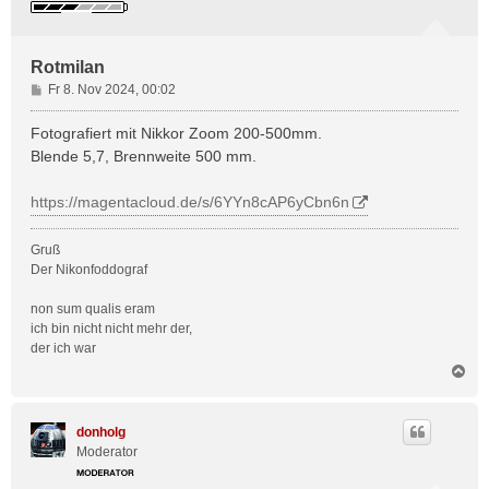
Rotmilan
B
Fr 8. Nov 2024, 00:02
e
i
Fotografiert mit Nikkor Zoom 200-500mm.
t
Blende 5,7, Brennweite 500 mm.
r
a
https://magentacloud.de/s/6YYn8cAP6yCbn6n
g
Gruß
Der Nikonfoddograf
non sum qualis eram
ich bin nicht nicht mehr der,
der ich war
N
a
c
h
donholg
o
Moderator
b
e