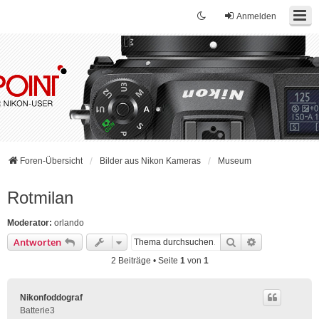
Anmelden
Foren-Übersicht
Bilder aus Nikon Kameras
Museum
Rotmilan
Moderator:
orlando
Suche
Erweiterte Su
Antworten
2 Beiträge • Seite
1
von
1
Nikonfoddograf
Batterie3