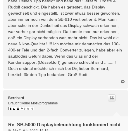
habe Deinen Tipp befolgt und habe das Gerät zu Droste &
r
Rudolf geschickt. Die haben es getestet, das Display
a
gewechselt und eingestellt. Ist zwar etwas besser geworden,
g
aber immer noch von dem SB-910 weit entfernt. Man kann
aber scho in der Dunkelheit das Display schwach erkennen;
war vorher gar nicht möglich. Da konnte man nur erkennen,
daß ein Display vorhanden war, mehr nicht. Das ist wohl die
neue Nikon-Qualität !!!!! Ich möchte mir demnächst das 100-
400-er Tele und den 2-fach Converter zulegen, habe aber ein
saublödes Gefühl dabei. Wenn das Glas und der
Kundensupport (Düsseldorf) genauso schlecht sind .........!
Doch erstmal möchte ich mich bei Dir, lieber Bernhard,
herzlich für den Tipp bedanken. Gruß Rudi
N
a
c
h
Bernhard
o
Braucht keine Motivprogramme
b
e
n
Re: SB-5000 Displaybeleuchtung funktioniert nicht
B
Mo 7. Mär 2022, 15:15