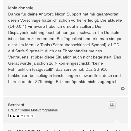
e
i
Moin donholg
t
Danke für deine Antwort. Nikon Support hat mir geantwortet.
r
deren Vorschläge hatte ich schon vorher erledigt. Die aktuelle
a
(14.0.0.4) Firmware habe ich erneut installiert. Die
g
Displaybeleuchtung leuchtet nun ganz schwach. Im Dunkeln
ist sie kaum zu erkennen, Bei Tageslicht bemerkt man sie gar
nicht. Im Menü > Tools (Schraubenschlüssel-Symbol) > LCD
auf Stufe 9 gestellt. Auch der Photohändler meines
Vertrauens ist über diese Situation auch nicht begeistert. Das
Gerät wurde ja schon zu Nikon eingeschickt; "keine
Fehlfunktion festgestellt", das sei normal. Das SB-910
funktioniert bei selbigen Einstellungen einwandfrei, doch sind
hiermit an der Z7II einige Blitzmenüpunkte nicht zugänglich.
N
a
c
h
Bernhard
o
Braucht keine Motivprogramme
b
e
n