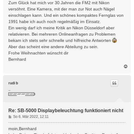
Zum Glück hat mich vor 30 Jahren die FM2 mit Nikon
versöhnt. Eine Kamera, mit der man zur Not auch Nägel
einschlagen kann. Und ein schönes kompaktes Fernglas von
1991 habe ich auch noch regelmäßig im Einsatz.
Ein wenig darf ich meine Kritik an Nikon Düsseldorf aber
relativieren. Bei mehreren Onlineanfragen zu Problemen
bekam ich stets sehr schnelle und hilfreiche Antworten
Aber das scheint eine andere Abteilung zu sein.
Frohe Weihnachten wünscht dir
Bernhard
N
a
c
h
rudi b
o
_
b
e
n
Re: SB-5000 Displaybeleuchtung funktioniert nicht
B
So 6. Mär 2022, 12:11
e
i
moin,Bernhard
t