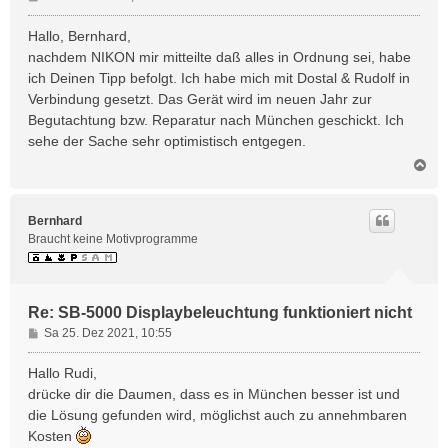
e
i
Hallo, Bernhard,
t
nachdem NIKON mir mitteilte daß alles in Ordnung sei, habe
r
ich Deinen Tipp befolgt. Ich habe mich mit Dostal & Rudolf in
a
Verbindung gesetzt. Das Gerät wird im neuen Jahr zur
g
Begutachtung bzw. Reparatur nach München geschickt. Ich
sehe der Sache sehr optimistisch entgegen.
N
a
c
h
Bernhard
o
Braucht keine Motivprogramme
b
e
n
Re: SB-5000 Displaybeleuchtung funktioniert nicht
B
Sa 25. Dez 2021, 10:55
e
i
Hallo Rudi,
t
drücke dir die Daumen, dass es in München besser ist und
r
die Lösung gefunden wird, möglichst auch zu annehmbaren
a
Kosten
g