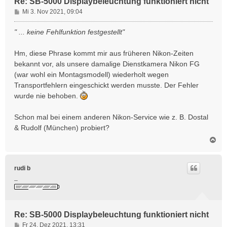
Re: SB-5000 Displaybeleuchtung funktioniert nicht
B
Mi 3. Nov 2021, 09:04
e
i
" ... keine Fehlfunktion festgestellt"
t
r
Hm, diese Phrase kommt mir aus früheren Nikon-Zeiten
a
bekannt vor, als unsere damalige Dienstkamera Nikon FG
g
(war wohl ein Montagsmodell) wiederholt wegen
Transportfehlern eingeschickt werden musste. Der Fehler
wurde nie behoben.
Schon mal bei einem anderen Nikon-Service wie z. B. Dostal
& Rudolf (München) probiert?
N
a
c
h
rudi b
o
_
b
e
n
Re: SB-5000 Displaybeleuchtung funktioniert nicht
B
Fr 24. Dez 2021, 13:31