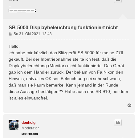
_
SB-5000 Displaybeleuchtung funktioniert nicht
B
So 31. Okt 2021, 13:48
e
i
Hallo,
t
ich habe mir kürzlich das Blitzgerät SB-5000 für meine Z7II
r
gekauft. Bei der Inbetriebnahme stellte ich fest, daß die
a
Displaybeleuchtung (Monitor) nicht funktionierte. Das Gerät
g
gab ich dem Händler zurück. Der bekam von Fa.Nikon den
Hinweis, daß alles OK sei. Beleuchtung sei sehr schwach,
daß man sie kaum bemerke. Kann jemand in der Runde
diese Aussage bestätigen?? Habe auch das SB-910, bei dem
ist alles einwandfrei.
N
a
c
h
donholg
o
Moderator
b
e