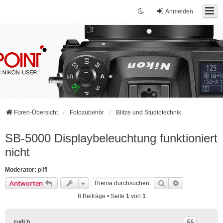
Anmelden
Foren-Übersicht
Fotozubehör
Blitze und Studiotechnik
SB-5000 Displaybeleuchtung funktioniert
nicht
Moderator:
pilfi
Suche
Erweiterte Su
Antworten
8 Beiträge • Seite
1
von
1
rudi b