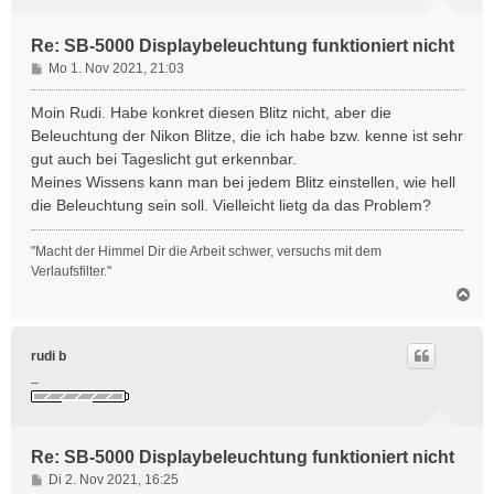
n
Re: SB-5000 Displaybeleuchtung funktioniert nicht
B
Mo 1. Nov 2021, 21:03
e
i
Moin Rudi. Habe konkret diesen Blitz nicht, aber die
t
Beleuchtung der Nikon Blitze, die ich habe bzw. kenne ist sehr
r
gut auch bei Tageslicht gut erkennbar.
a
Meines Wissens kann man bei jedem Blitz einstellen, wie hell
g
die Beleuchtung sein soll. Vielleicht lietg da das Problem?
"Macht der Himmel Dir die Arbeit schwer, versuchs mit dem
Verlaufsfilter."
N
a
c
h
rudi b
o
_
b
e
n
Re: SB-5000 Displaybeleuchtung funktioniert nicht
B
Di 2. Nov 2021, 16:25