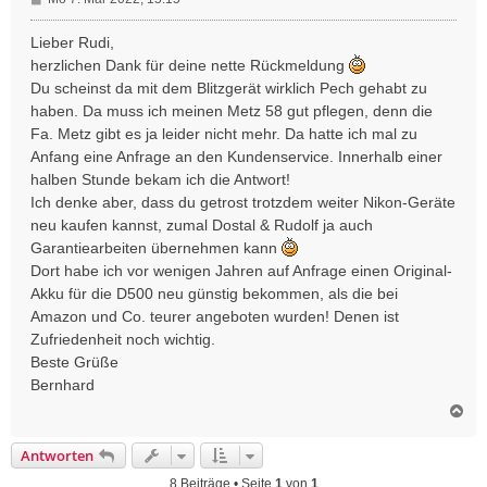
e
i
Lieber Rudi,
t
herzlichen Dank für deine nette Rückmeldung
r
Du scheinst da mit dem Blitzgerät wirklich Pech gehabt zu
a
haben. Da muss ich meinen Metz 58 gut pflegen, denn die
g
Fa. Metz gibt es ja leider nicht mehr. Da hatte ich mal zu
Anfang eine Anfrage an den Kundenservice. Innerhalb einer
halben Stunde bekam ich die Antwort!
Ich denke aber, dass du getrost trotzdem weiter Nikon-Geräte
neu kaufen kannst, zumal Dostal & Rudolf ja auch
Garantiearbeiten übernehmen kann
Dort habe ich vor wenigen Jahren auf Anfrage einen Original-
Akku für die D500 neu günstig bekommen, als die bei
Amazon und Co. teurer angeboten wurden! Denen ist
Zufriedenheit noch wichtig.
Beste Grüße
Bernhard
N
a
c
Antworten
h
o
8 Beiträge • Seite
1
von
1