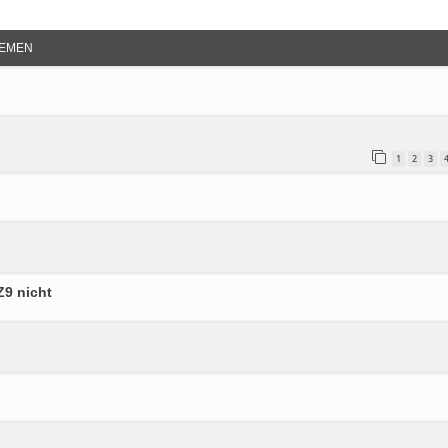
e Suche
EMEN
1
2
3
Z9 nicht