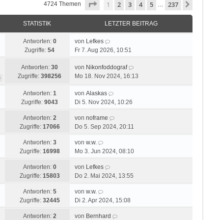
Seite
1
von
237
1
2
3
4
5
237
Nächste
4724 Themen
…
STATISTIK
LETZTER BEITRAG
Antworten:
0
von
Lefkes
Zugriffe:
54
Fr 7. Aug 2026, 10:51
Antworten:
30
von
Nikonfoddograf
Zugriffe:
398256
Mo 18. Nov 2024, 16:13
4
Antworten:
1
von
Alaskas
Zugriffe:
9043
Di 5. Nov 2024, 10:26
Antworten:
2
von
noframe
Zugriffe:
17066
Do 5. Sep 2024, 20:11
Antworten:
3
von
w.w.
Zugriffe:
16998
Mo 3. Jun 2024, 08:10
Antworten:
0
von
Lefkes
Zugriffe:
15803
Do 2. Mai 2024, 13:55
Antworten:
5
von
w.w.
Zugriffe:
32445
Di 2. Apr 2024, 15:08
Antworten:
2
von
Bernhard