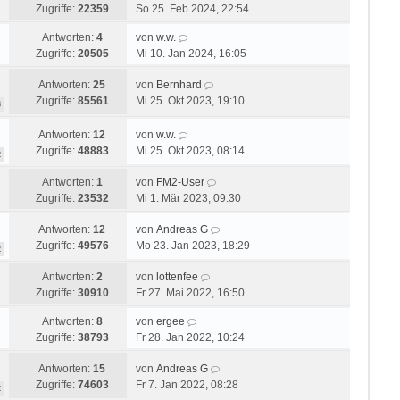
Zugriffe:
22359
So 25. Feb 2024, 22:54
Antworten:
4
von
w.w.
Zugriffe:
20505
Mi 10. Jan 2024, 16:05
Antworten:
25
von
Bernhard
Zugriffe:
85561
Mi 25. Okt 2023, 19:10
3
Antworten:
12
von
w.w.
Zugriffe:
48883
Mi 25. Okt 2023, 08:14
2
Antworten:
1
von
FM2-User
Zugriffe:
23532
Mi 1. Mär 2023, 09:30
Antworten:
12
von
Andreas G
Zugriffe:
49576
Mo 23. Jan 2023, 18:29
2
Antworten:
2
von
lottenfee
Zugriffe:
30910
Fr 27. Mai 2022, 16:50
Antworten:
8
von
ergee
Zugriffe:
38793
Fr 28. Jan 2022, 10:24
Antworten:
15
von
Andreas G
Zugriffe:
74603
Fr 7. Jan 2022, 08:28
2