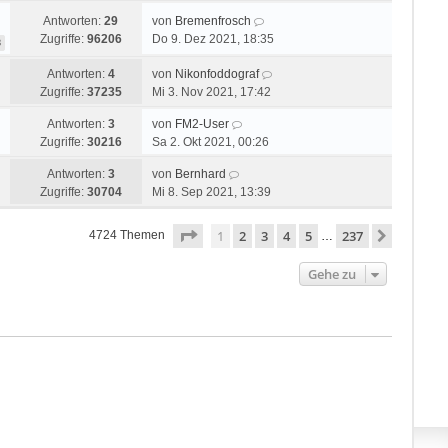
Antworten:
29
von
Bremenfrosch
Zugriffe:
96206
Do 9. Dez 2021, 18:35
3
Antworten:
4
von
Nikonfoddograf
Zugriffe:
37235
Mi 3. Nov 2021, 17:42
Antworten:
3
von
FM2-User
Zugriffe:
30216
Sa 2. Okt 2021, 00:26
Antworten:
3
von
Bernhard
Zugriffe:
30704
Mi 8. Sep 2021, 13:39
Seite
1
von
237
1
2
3
4
5
237
Nächste
4724 Themen
…
Gehe zu