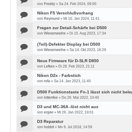
von
Freddy
»
Sa 24. Feb 2024, 09:00
Nikon F5 Verschlußvorhang
von
Reymund
»
Mi 10. Jan 2024, 11:41
Fragen zur Detail-Schärfe bei D500
von
Wiesenweihe
»
Di 15. Aug 2023, 17:34
(Teil)-Defekter Display bei D500
von
Wiesenweihe
»
Sa 14. Okt 2023, 16:29
Neue Firmware für D-SLR D850
von
Lefkes
»
Di 28. Feb 2023, 21:11
Nikon D2x - Farbstich
von
rofa
»
Sa 14. Jan 2023, 11:40
D500 Funktionstaste Fn-1 lässt sich nicht bel
von
lottenfee
»
Do 26. Mai 2022, 10:40
D3 und MC-36A -löst nicht aus
von
ergee
»
Mi 26. Jan 2022, 19:01
D3 Reparatur
von
hobbit
»
Mo 9. Jul 2018, 14:59