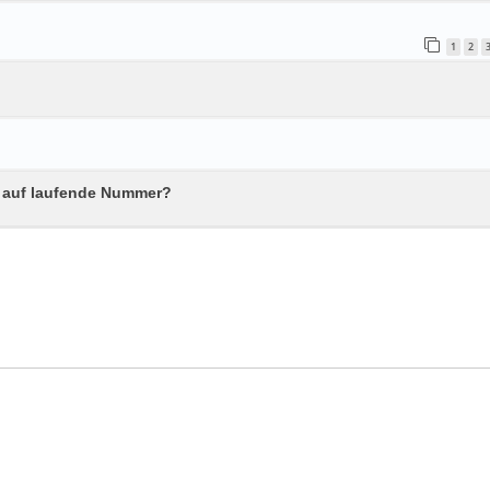
1
2
n auf laufende Nummer?