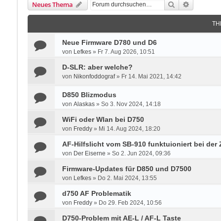
Suche
Erweitert
Neues Thema
TH
Neue Firmware D780 und D6
von
Lefkes
»
Fr 7. Aug 2026, 10:51
D-SLR: aber welche?
von
Nikonfoddograf
»
Fr 14. Mai 2021, 14:42
D850 Blizmodus
von
Alaskas
»
So 3. Nov 2024, 14:18
WiFi oder Wlan bei D750
von
Freddy
»
Mi 14. Aug 2024, 18:20
AF-Hilfslicht vom SB-910 funktuioniert bei der 
von
Der Eiserne
»
So 2. Jun 2024, 09:36
Firmware-Updates für D850 und D7500
von
Lefkes
»
Do 2. Mai 2024, 13:55
d750 AF Problematik
von
Freddy
»
Do 29. Feb 2024, 10:56
D750-Problem mit AE-L / AF-L Taste