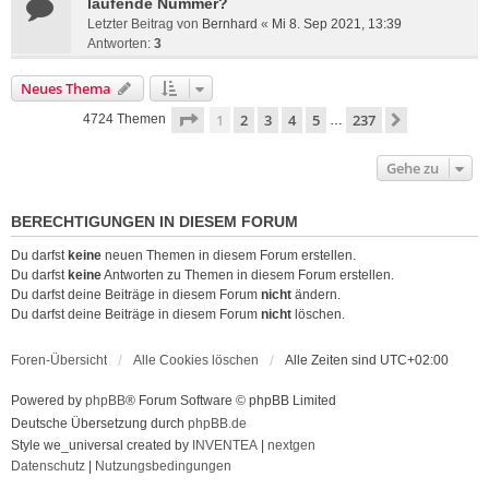
laufende Nummer?
Letzter Beitrag von
Bernhard
«
Mi 8. Sep 2021, 13:39
Antworten:
3
Neues Thema
Seite
1
von
237
1
2
3
4
5
237
Nächste
4724 Themen
…
Gehe zu
BERECHTIGUNGEN IN DIESEM FORUM
Du darfst
keine
neuen Themen in diesem Forum erstellen.
Du darfst
keine
Antworten zu Themen in diesem Forum erstellen.
Du darfst deine Beiträge in diesem Forum
nicht
ändern.
Du darfst deine Beiträge in diesem Forum
nicht
löschen.
Foren-Übersicht
Alle Cookies löschen
Alle Zeiten sind
UTC+02:00
Powered by
phpBB
® Forum Software © phpBB Limited
Deutsche Übersetzung durch
phpBB.de
Style we_universal created by
INVENTEA
|
nextgen
Datenschutz
|
Nutzungsbedingungen