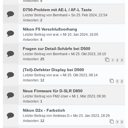
Antworten:
5
D750-Problem mit AE-L / AF-L Taste
Letzter Beitrag von
Bernhard
«
So 25. Feb 2024, 22:54
Antworten:
2
Nikon F5 Verschlußvorhang
Letzter Beitrag von
w.w.
«
Mi 10. Jan 2024, 16:05
Antworten:
4
Fragen zur Detail-Schärfe bei D500
Letzter Beitrag von
Bernhard
«
Mi 25. Okt 2023, 19:10
Antworten:
25
1
2
3
(Teil)-Defekter Display bei D500
Letzter Beitrag von
w.w.
«
Mi 25. Okt 2023, 08:14
Antworten:
12
1
2
Neue Firmware für D-SLR D850
Letzter Beitrag von
FM2-User
«
Mi 1. Mär 2023, 09:30
Antworten:
1
Nikon D2x - Farbstich
Letzter Beitrag von
Andreas G
«
Mo 23. Jan 2023, 18:29
Antworten:
12
1
2