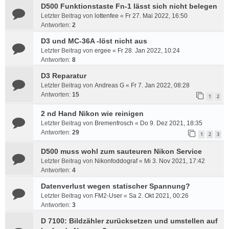
D500 Funktionstaste Fn-1 lässt sich nicht belegen
Letzter Beitrag von
lottenfee
«
Fr 27. Mai 2022, 16:50
Antworten:
2
D3 und MC-36A -löst nicht aus
Letzter Beitrag von
ergee
«
Fr 28. Jan 2022, 10:24
Antworten:
8
D3 Reparatur
Letzter Beitrag von
Andreas G
«
Fr 7. Jan 2022, 08:28
Antworten:
15
1
2
2 nd Hand Nikon wie reinigen
Letzter Beitrag von
Bremenfrosch
«
Do 9. Dez 2021, 18:35
Antworten:
29
1
2
3
D500 muss wohl zum sauteuren Nikon Service
Letzter Beitrag von
Nikonfoddograf
«
Mi 3. Nov 2021, 17:42
Antworten:
4
Datenverlust wegen statischer Spannung?
Letzter Beitrag von
FM2-User
«
Sa 2. Okt 2021, 00:26
Antworten:
3
D 7100: Bildzähler zurücksetzen und umstellen auf