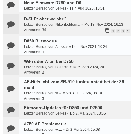
Neue Firmware D780 und D6
Letzter Beitrag von
Lefkes
«
Fr 7. Aug 2026, 10:51
D-SLR: aber welche?
Letzter Beitrag von
Nikonfoddograf
«
Mo 18. Nov 2024, 16:13
Antworten:
30
1
2
3
4
D850 Blizmodus
Letzter Beitrag von
Alaskas
«
Di 5. Nov 2024, 10:26
Antworten:
1
WiFi oder Wlan bei D750
Letzter Beitrag von
noframe
«
Do 5. Sep 2024, 20:11
Antworten:
2
AF-Hilfslicht vom SB-910 funktuioniert bei der Z9
nicht
Letzter Beitrag von
w.w.
«
Mo 3. Jun 2024, 08:10
Antworten:
3
Firmware-Updates für D850 und D7500
Letzter Beitrag von
Lefkes
«
Do 2. Mai 2024, 13:55
d750 AF Problematik
Letzter Beitrag von
w.w.
«
Di 2. Apr 2024, 15:08