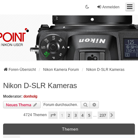
Anmelden
Foren-Übersicht
Nikon Kamera Forum
Nikon D-SLR Kameras
Nikon D-SLR Kameras
Moderator:
donholg
Suche
Erweiterte Suche
Neues Thema
Seite
1
von
237
1
2
3
4
5
237
Nächste
4724 Themen
…
Themen