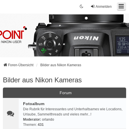
Anmelden
Foren-Übersicht
Bilder aus Nikon Kameras
Bilder aus Nikon Kameras
Forum
Fotoalbum
Die Rubrik für Interessantes und Unterhaltsames wie Locations,
Urlaube, Sammelthreads und vieles mehr...!
Moderator:
orlando
Themen:
431