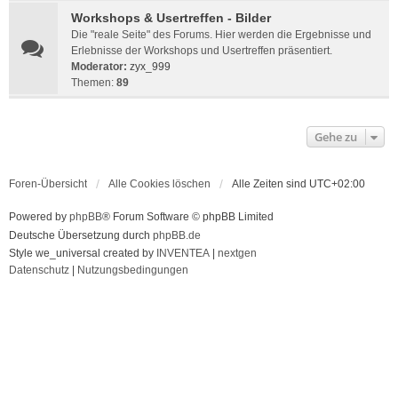
Workshops & Usertreffen - Bilder
Die "reale Seite" des Forums. Hier werden die Ergebnisse und
Erlebnisse der Workshops und Usertreffen präsentiert.
Moderator:
zyx_999
Themen:
89
Gehe zu
Foren-Übersicht
Alle Cookies löschen
Alle Zeiten sind
UTC+02:00
Powered by
phpBB
® Forum Software © phpBB Limited
Deutsche Übersetzung durch
phpBB.de
Style we_universal created by
INVENTEA
|
nextgen
Datenschutz
|
Nutzungsbedingungen