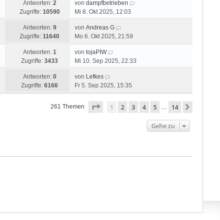
Antworten:
2
von
dampfbetrieben
Zugriffe:
10590
Mi 8. Okt 2025, 12:03
Antworten:
9
von
Andreas G
Zugriffe:
11640
Mo 6. Okt 2025, 21:59
Antworten:
1
von
tojaPIW
Zugriffe:
3433
Mi 10. Sep 2025, 22:33
Antworten:
0
von
Lefkes
Zugriffe:
6166
Fr 5. Sep 2025, 15:35
Seite
1
von
14
1
2
3
4
5
14
Nächste
261 Themen
…
Gehe zu