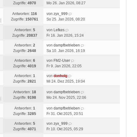
Zugriffe:
4970
Mo 26. Jan 2026, 08:27
Antworten:
116
von
zyx_999
Zugriffe:
150761
So 25. Jan 2026, 08:20
2
Antworten:
5
von
Lefkes
Zugriffe:
20837
Fr 16. Jan 2026, 15:24
Antworten:
2
von
dampfbetrieben
Zugriffe:
2648
Sa 10. Jan 2026, 16:19
Antworten:
6
von
FM2-User
Zugriffe:
4019
Fr 9. Jan 2026, 22:05
Antworten:
1
von
donholg
Zugriffe:
2821
Mi 24. Dez 2025, 19:04
Antworten:
18
von
dampfbetrieben
Zugriffe:
9198
Mo 24. Nov 2025, 22:06
2
Antworten:
1
von
dampfbetrieben
Zugriffe:
3285
Fr 31. Okt 2025, 20:51
Antworten:
5
von
zyx_999
Zugriffe:
4071
Fr 10. Okt 2025, 05:29