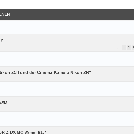
e Suche
EMEN
 Z
1
2
 Nikon Z5II und der Cinema-Kamera Nikon ZR"
 VXD
OR Z DX MC 35mm f/1.7