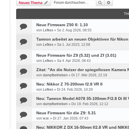
Suche
Erweitert
Neues Thema
TH
Neue Firmware Z50 II: 1.10
von
Lefkes
»
So 2. Aug 2026, 08:55
Tamron arbeitet an neuen Objektiven für Nikon
von
Lefkes
»
Sa 1. Jul 2023, 12:08
Neue Firmware für Z9 (5.32) und Zf (3.01)
von
Lefkes
»
Sa 4. Apr 2026, 08:43
Zitat: "An die Nutzer der spiegellosen Kamera
von
dampfbetrieben
»
Di 17. Mär 2026, 22:19
Neu: Nikkor Z 70-200mm f2.8 VR II
von
Lefkes
»
Di 24. Feb 2026, 10:29
Neu: Tamron Model A078 35-100mm F/2.8 Di III
von
dampfbetrieben
»
Do 19. Feb 2026, 12:12
Neue Firmware für die Z9: 5.31
von
w.w.
»
Di 27. Jan 2026, 07:43
Neu: NIKKOR Z DX 16‑50mm f/2.8 VR und NIKK