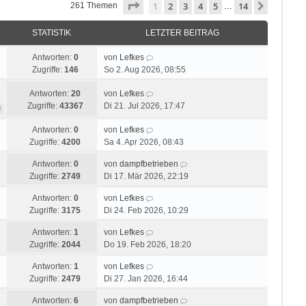
Seite
1
von
14
1
2
3
4
5
14
Nächste
261 Themen
…
STATISTIK
LETZTER BEITRAG
Antworten:
0
von
Lefkes
Zugriffe:
146
So 2. Aug 2026, 08:55
Antworten:
20
von
Lefkes
Zugriffe:
43367
Di 21. Jul 2026, 17:47
3
Antworten:
0
von
Lefkes
Zugriffe:
4200
Sa 4. Apr 2026, 08:43
Antworten:
0
von
dampfbetrieben
Zugriffe:
2749
Di 17. Mär 2026, 22:19
Antworten:
0
von
Lefkes
Zugriffe:
3175
Di 24. Feb 2026, 10:29
Antworten:
1
von
Lefkes
Zugriffe:
2044
Do 19. Feb 2026, 18:20
Antworten:
1
von
Lefkes
Zugriffe:
2479
Di 27. Jan 2026, 16:44
Antworten:
6
von
dampfbetrieben