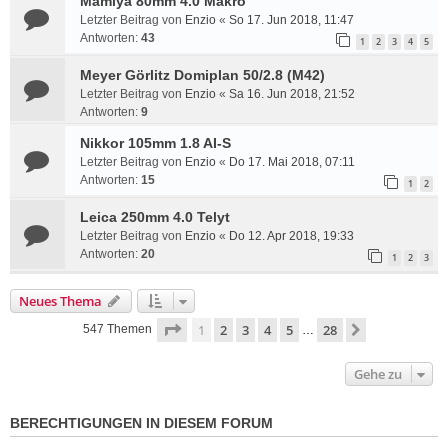
Mamiya 80mm 4.0 Makro
Letzter Beitrag von
Enzio
«
So 17. Jun 2018, 11:47
Antworten:
43
1
2
3
4
5
Meyer Görlitz Domiplan 50/2.8 (M42)
Letzter Beitrag von
Enzio
«
Sa 16. Jun 2018, 21:52
Antworten:
9
Nikkor 105mm 1.8 AI-S
Letzter Beitrag von
Enzio
«
Do 17. Mai 2018, 07:11
Antworten:
15
1
2
Leica 250mm 4.0 Telyt
Letzter Beitrag von
Enzio
«
Do 12. Apr 2018, 19:33
Antworten:
20
1
2
3
Neues Thema
Seite
1
von
28
1
2
3
4
5
28
Nächste
547 Themen
…
Gehe zu
BERECHTIGUNGEN IN DIESEM FORUM