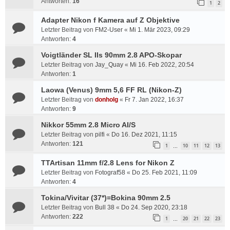
Antworten:
16
1
2
Adapter Nikon f Kamera auf Z Objektive
Letzter Beitrag von
FM2-User
«
Mi 1. Mär 2023, 09:29
Antworten:
4
Voigtländer SL IIs 90mm 2.8 APO-Skopar
Letzter Beitrag von
Jay_Quay
«
Mi 16. Feb 2022, 20:54
Antworten:
1
Laowa (Venus) 9mm 5,6 FF RL (Nikon-Z)
Letzter Beitrag von
donholg
«
Fr 7. Jan 2022, 16:37
Antworten:
9
Nikkor 55mm 2.8 Micro AI/S
Letzter Beitrag von
pilfi
«
Do 16. Dez 2021, 11:15
Antworten:
121
1
10
11
12
13
…
TTArtisan 11mm f/2.8 Lens for Nikon Z
Letzter Beitrag von
Fotograf58
«
Do 25. Feb 2021, 11:09
Antworten:
4
Tokina/Vivitar (37*)=Bokina 90mm 2.5
Letzter Beitrag von
Bull 38
«
Do 24. Sep 2020, 23:18
Antworten:
222
1
20
21
22
23
…