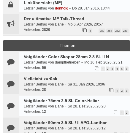
Linkübersicht (MF)
Letzter Beitrag von
donholg
«
Do 28. Jan 2016, 18:44
Der ultimative MF Talk-Thread
Letzter Beitrag von
Dane
«
Mo 6. Apr 2026, 20:57
Antworten:
2820
1
280
281
282
283
…
Themen
Voigtländer Color Skopar 28mm 2.8 SL II N
Letzter Beitrag von
dampfbetrieben
«
Mo 16. Feb 2026, 23:21
Antworten:
56
1
2
3
4
5
6
Vielleicht zurück
Letzter Beitrag von
Dane
«
Sa 31. Jan 2026, 10:06
Antworten:
28
1
2
3
Voigtländer 75mm 2.5 SL Color-Heliar
Letzter Beitrag von
Dane
«
So 28. Dez 2025, 20:20
Antworten:
12
1
2
Voigtländer 90mm 3.5 SL / II APO-Lanthar
Letzter Beitrag von
Dane
«
So 28. Dez 2025, 20:12