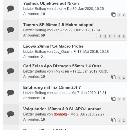
Yashica Objektive auf Nikon
Letzter Beitrag von
djqkat
«
Do 30. Jan 2020, 10:25
Antworten:
10
1
2
Tamron SP 90mm 2.5 Makro adaptall
Letzter Beitrag von
Zeti
«
So 29. Dez 2019, 12:24
Antworten:
59
1
2
3
4
5
6
Laowa 24mm f/14 Macro Probe
Letzter Beitrag von
Jay_Quay
«
Fr 17. Mai 2019, 10:18
Antworten:
2
Carl Zeiss Apo Distagon 55mm 1.4 Otus
Letzter Beitrag von
FM2-User
«
Fr 11. Jan 2019, 08:35
Antworten:
10
1
2
Erfahrung mit Irix 15mm 2.4 ?
Letzter Beitrag von
karlmera
«
Mo 7. Jan 2019, 12:31
Antworten:
10
1
2
Voigtländer 180mm 4.0 SL APO-Lanthar
Letzter Beitrag von
donholg
«
Mo 2. Jul 2018, 22:27
Antworten:
19
1
2