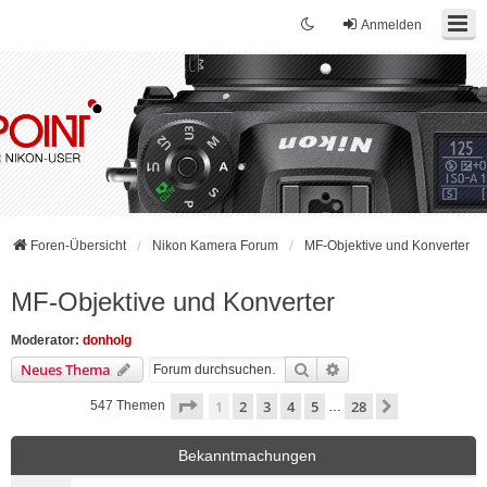
Anmelden
Foren-Übersicht
Nikon Kamera Forum
MF-Objektive und Konverter
MF-Objektive und Konverter
Moderator:
donholg
Suche
Erweiterte Suche
Neues Thema
Seite
1
von
28
1
2
3
4
5
28
Nächste
547 Themen
…
Bekanntmachungen