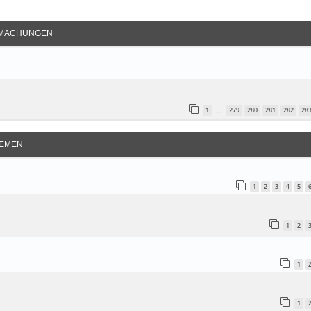
e Suche
MACHUNGEN
1
279
280
281
282
28
…
EMEN
1
2
3
4
5
1
2
1
1