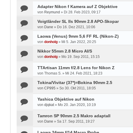
Adapter Nikon f Kamera auf Z Objektive
von
Reymund
»
Di 28. Feb 2023, 09:17
Voigtländer SL IIs 90mm 2.8 APO-Skopar
von
Dane
»
Do 16. Dez 2021, 10:06
Laowa (Venus) 9mm 5,6 FF RL (Nikon-Z)
von
donholg
»
Mi 5. Jan 2022, 20:25
Nikkor 55mm 2.8 Micro AI/S
von
donholg
»
Mo 19. Sep 2011, 15:15
TTArtisan 11mm f/2.8 Lens for Nikon Z
von
Thomas S.
»
Mi 24. Feb 2021, 18:23
Tokina/Vivitar (37*)=Bokina 90mm 2.5
von
CP995
»
So 30. Okt 2011, 18:05
Yashica Objektive auf Nikon
von
djqkat
»
Mo 20. Jan 2020, 10:19
Tamron SP 90mm 2.5 Makro adaptall
von
Dane
»
Sa 17. Sep 2011, 19:27
Laowa 24mm f/14 Macro Probe