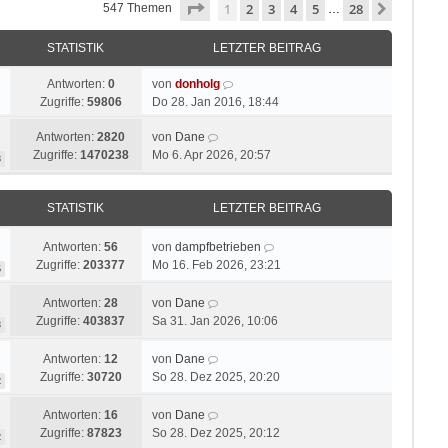
Seite
1
von
28
1
2
3
4
5
28
Nächste
547 Themen
…
STATISTIK
LETZTER BEITRAG
Antworten:
0
von
donholg
Zugriffe:
59806
Do 28. Jan 2016, 18:44
Antworten:
2820
von
Dane
Zugriffe:
1470238
Mo 6. Apr 2026, 20:57
3
STATISTIK
LETZTER BEITRAG
Antworten:
56
von
dampfbetrieben
Zugriffe:
203377
Mo 16. Feb 2026, 23:21
6
Antworten:
28
von
Dane
Zugriffe:
403837
Sa 31. Jan 2026, 10:06
3
Antworten:
12
von
Dane
Zugriffe:
30720
So 28. Dez 2025, 20:20
2
Antworten:
16
von
Dane
Zugriffe:
87823
So 28. Dez 2025, 20:12
2