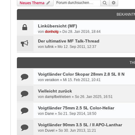
Suche
Erweitert
Neues Thema
BEKANNT
Linkübersicht (MF)
von
donholg
»
Do 28. Jan 2016, 18:44
Der ultimative MF Talk-Thread
von
lufink
»
Mo 12. Sep 2011, 12:37
TH
Voigtländer Color Skopar 28mm 2.8 SL II N
von
veraikon
»
Mi 15. Feb 2012, 10:41
Vielleicht zurück
von
dampfbetrieben
»
So 26. Jan 2025, 16:51
Voigtländer 75mm 2.5 SL Color-Heliar
von
Dane
»
So 21. Sep 2014, 18:50
Voigtländer 90mm 3.5 SL / II APO-Lanthar
von
Duvel
»
So 30. Jun 2013, 11:21