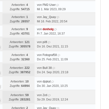
Antworten:
4
von
FM2-User
Zugriffe:
54715
Mi 1. Mär 2023, 09:29
Antworten:
1
von
Jay_Quay
Zugriffe:
26557
Mi 16. Feb 2022, 20:54
Antworten:
9
von
donholg
Zugriffe:
43701
Fr 7. Jan 2022, 16:37
Antworten:
121
von
pilfi
Zugriffe:
305578
Do 16. Dez 2021, 11:15
3
Antworten:
4
von
Fotograf58
Zugriffe:
32360
Do 25. Feb 2021, 11:09
Antworten:
222
von
Bull 38
Zugriffe:
387952
Do 24. Sep 2020, 23:18
3
Antworten:
10
von
djqkat
Zugriffe:
64994
Do 30. Jan 2020, 10:25
2
Antworten:
59
von
Zeti
Zugriffe:
283281
So 29. Dez 2019, 12:24
6
Antworten:
2
von
Jay_Quay