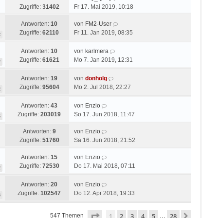
Zugriffe:
31402
Fr 17. Mai 2019, 10:18
Antworten:
10
von
FM2-User
Zugriffe:
62110
Fr 11. Jan 2019, 08:35
2
Antworten:
10
von
karlmera
Zugriffe:
61621
Mo 7. Jan 2019, 12:31
2
Antworten:
19
von
donholg
Zugriffe:
95604
Mo 2. Jul 2018, 22:27
2
Antworten:
43
von
Enzio
Zugriffe:
203019
So 17. Jun 2018, 11:47
5
Antworten:
9
von
Enzio
Zugriffe:
51760
Sa 16. Jun 2018, 21:52
Antworten:
15
von
Enzio
Zugriffe:
72530
Do 17. Mai 2018, 07:11
2
Antworten:
20
von
Enzio
Zugriffe:
102547
Do 12. Apr 2018, 19:33
3
Seite
1
von
28
1
2
3
4
5
28
Nächste
547 Themen
…