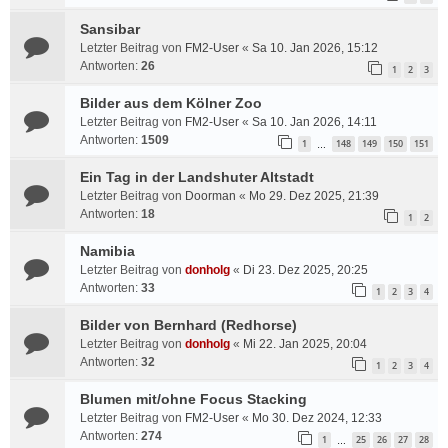
Sansibar
Letzter Beitrag von
FM2-User
«
Sa 10. Jan 2026, 15:12
Antworten:
26
1
2
3
Bilder aus dem Kölner Zoo
Letzter Beitrag von
FM2-User
«
Sa 10. Jan 2026, 14:11
Antworten:
1509
1
148
149
150
151
…
Ein Tag in der Landshuter Altstadt
Letzter Beitrag von
Doorman
«
Mo 29. Dez 2025, 21:39
Antworten:
18
1
2
Namibia
Letzter Beitrag von
donholg
«
Di 23. Dez 2025, 20:25
Antworten:
33
1
2
3
4
Bilder von Bernhard (Redhorse)
Letzter Beitrag von
donholg
«
Mi 22. Jan 2025, 20:04
Antworten:
32
1
2
3
4
Blumen mit/ohne Focus Stacking
Letzter Beitrag von
FM2-User
«
Mo 30. Dez 2024, 12:33
Antworten:
274
1
25
26
27
28
…