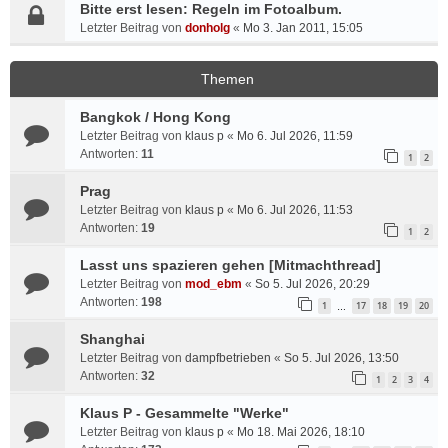
Bitte erst lesen: Regeln im Fotoalbum.
Letzter Beitrag von
donholg
«
Mo 3. Jan 2011, 15:05
Themen
Bangkok / Hong Kong
Letzter Beitrag von
klaus p
«
Mo 6. Jul 2026, 11:59
Antworten:
11
1
2
Prag
Letzter Beitrag von
klaus p
«
Mo 6. Jul 2026, 11:53
Antworten:
19
1
2
Lasst uns spazieren gehen [Mitmachthread]
Letzter Beitrag von
mod_ebm
«
So 5. Jul 2026, 20:29
Antworten:
198
1
17
18
19
20
…
Shanghai
Letzter Beitrag von
dampfbetrieben
«
So 5. Jul 2026, 13:50
Antworten:
32
1
2
3
4
Klaus P - Gesammelte "Werke"
Letzter Beitrag von
klaus p
«
Mo 18. Mai 2026, 18:10