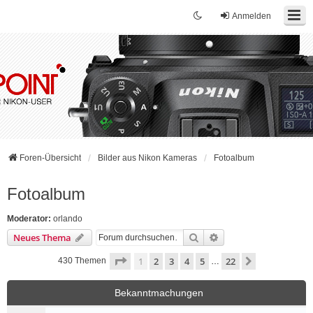
Anmelden
Foren-Übersicht
Bilder aus Nikon Kameras
Fotoalbum
Fotoalbum
Moderator:
orlando
Suche
Erweiterte Suche
Neues Thema
Seite
1
von
22
1
2
3
4
5
22
Nächste
430 Themen
…
Bekanntmachungen