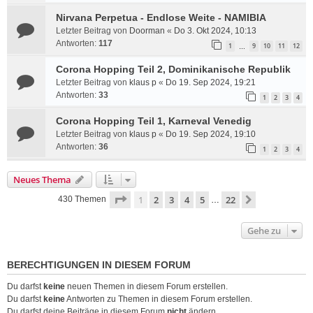
Nirvana Perpetua - Endlose Weite - NAMIBIA
Letzter Beitrag von
Doorman
«
Do 3. Okt 2024, 10:13
Antworten:
117
1
9
10
11
12
…
Corona Hopping Teil 2, Dominikanische Republik
Letzter Beitrag von
klaus p
«
Do 19. Sep 2024, 19:21
Antworten:
33
1
2
3
4
Corona Hopping Teil 1, Karneval Venedig
Letzter Beitrag von
klaus p
«
Do 19. Sep 2024, 19:10
Antworten:
36
1
2
3
4
Neues Thema
Seite
1
von
22
1
2
3
4
5
22
Nächste
430 Themen
…
Gehe zu
BERECHTIGUNGEN IN DIESEM FORUM
Du darfst
keine
neuen Themen in diesem Forum erstellen.
Du darfst
keine
Antworten zu Themen in diesem Forum erstellen.
Du darfst deine Beiträge in diesem Forum
nicht
ändern.