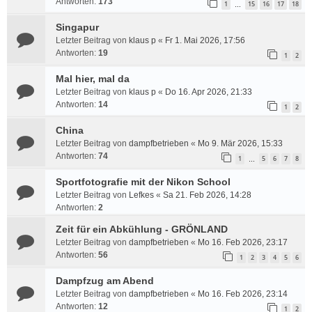
Antworten:
173
1
15
16
17
18
…
Singapur
Letzter Beitrag von
klaus p
«
Fr 1. Mai 2026, 17:56
Antworten:
19
1
2
Mal hier, mal da
Letzter Beitrag von
klaus p
«
Do 16. Apr 2026, 21:33
Antworten:
14
1
2
China
Letzter Beitrag von
dampfbetrieben
«
Mo 9. Mär 2026, 15:33
Antworten:
74
1
5
6
7
8
…
Sportfotografie mit der Nikon School
Letzter Beitrag von
Lefkes
«
Sa 21. Feb 2026, 14:28
Antworten:
2
Zeit für ein Abkühlung - GRÖNLAND
Letzter Beitrag von
dampfbetrieben
«
Mo 16. Feb 2026, 23:17
Antworten:
56
1
2
3
4
5
6
Dampfzug am Abend
Letzter Beitrag von
dampfbetrieben
«
Mo 16. Feb 2026, 23:14
Antworten:
12
1
2