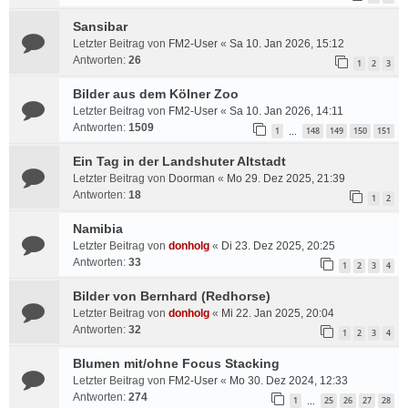
Sansibar
Letzter Beitrag von
FM2-User
«
Sa 10. Jan 2026, 15:12
Antworten:
26
1
2
3
Bilder aus dem Kölner Zoo
Letzter Beitrag von
FM2-User
«
Sa 10. Jan 2026, 14:11
Antworten:
1509
1
148
149
150
151
…
Ein Tag in der Landshuter Altstadt
Letzter Beitrag von
Doorman
«
Mo 29. Dez 2025, 21:39
Antworten:
18
1
2
Namibia
Letzter Beitrag von
donholg
«
Di 23. Dez 2025, 20:25
Antworten:
33
1
2
3
4
Bilder von Bernhard (Redhorse)
Letzter Beitrag von
donholg
«
Mi 22. Jan 2025, 20:04
Antworten:
32
1
2
3
4
Blumen mit/ohne Focus Stacking
Letzter Beitrag von
FM2-User
«
Mo 30. Dez 2024, 12:33
Antworten:
274
1
25
26
27
28
…