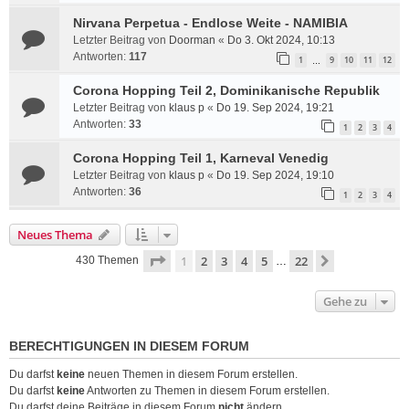
Nirvana Perpetua - Endlose Weite - NAMIBIA
Letzter Beitrag von
Doorman
«
Do 3. Okt 2024, 10:13
Antworten:
117
1
9
10
11
12
…
Corona Hopping Teil 2, Dominikanische Republik
Letzter Beitrag von
klaus p
«
Do 19. Sep 2024, 19:21
Antworten:
33
1
2
3
4
Corona Hopping Teil 1, Karneval Venedig
Letzter Beitrag von
klaus p
«
Do 19. Sep 2024, 19:10
Antworten:
36
1
2
3
4
Neues Thema
Seite
1
von
22
1
2
3
4
5
22
Nächste
430 Themen
…
Gehe zu
BERECHTIGUNGEN IN DIESEM FORUM
Du darfst
keine
neuen Themen in diesem Forum erstellen.
Du darfst
keine
Antworten zu Themen in diesem Forum erstellen.
Du darfst deine Beiträge in diesem Forum
nicht
ändern.