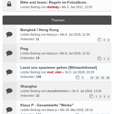
Bitte erst lesen: Regeln im Fotoalbum.
Letzter Beitrag von
donholg
«
Mo 3. Jan 2011, 15:05
Themen
Bangkok / Hong Kong
Letzter Beitrag von
klaus p
«
Mo 6. Jul 2026, 11:59
Antworten:
11
1
2
Prag
Letzter Beitrag von
klaus p
«
Mo 6. Jul 2026, 11:53
Antworten:
19
1
2
Lasst uns spazieren gehen [Mitmachthread]
Letzter Beitrag von
mod_ebm
«
So 5. Jul 2026, 20:29
Antworten:
198
1
17
18
19
20
…
Shanghai
Letzter Beitrag von
dampfbetrieben
«
So 5. Jul 2026, 13:50
Antworten:
32
1
2
3
4
Klaus P - Gesammelte "Werke"
Letzter Beitrag von
klaus p
«
Mo 18. Mai 2026, 18:10