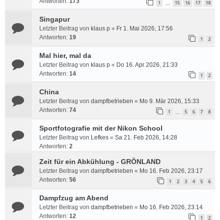
Antworten:
173
1
15
16
17
18
…
Singapur
Letzter Beitrag von
klaus p
«
Fr 1. Mai 2026, 17:56
Antworten:
19
1
2
Mal hier, mal da
Letzter Beitrag von
klaus p
«
Do 16. Apr 2026, 21:33
Antworten:
14
1
2
China
Letzter Beitrag von
dampfbetrieben
«
Mo 9. Mär 2026, 15:33
Antworten:
74
1
5
6
7
8
…
Sportfotografie mit der Nikon School
Letzter Beitrag von
Lefkes
«
Sa 21. Feb 2026, 14:28
Antworten:
2
Zeit für ein Abkühlung - GRÖNLAND
Letzter Beitrag von
dampfbetrieben
«
Mo 16. Feb 2026, 23:17
Antworten:
56
1
2
3
4
5
6
Dampfzug am Abend
Letzter Beitrag von
dampfbetrieben
«
Mo 16. Feb 2026, 23:14
Antworten:
12
1
2