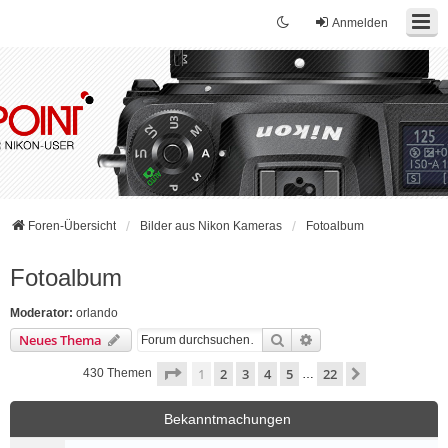
Anmelden
Foren-Übersicht
Bilder aus Nikon Kameras
Fotoalbum
Fotoalbum
Moderator:
orlando
Suche
Erweiterte Suche
Neues Thema
Seite
1
von
22
1
2
3
4
5
22
Nächste
430 Themen
…
Bekanntmachungen