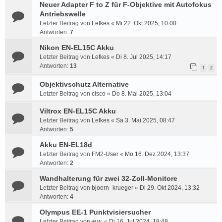
Neuer Adapter F to Z für F-Objektive mit Autofokus
Antriebswelle
Letzter Beitrag von
Lefkes
«
Mi 22. Okt 2025, 10:00
Antworten:
7
Nikon EN-EL15C Akku
Letzter Beitrag von
Lefkes
«
Di 8. Jul 2025, 14:17
Antworten:
13
1
2
Objektivschutz Alternative
Letzter Beitrag von
cisco
«
Do 8. Mai 2025, 13:04
Viltrox EN-EL15C Akku
Letzter Beitrag von
Lefkes
«
Sa 3. Mai 2025, 08:47
Antworten:
5
Akku EN-EL18d
Letzter Beitrag von
FM2-User
«
Mo 16. Dez 2024, 13:37
Antworten:
2
Wandhalterung für zwei 32-Zoll-Monitore
Letzter Beitrag von
bjoern_krueger
«
Di 29. Okt 2024, 13:32
Antworten:
4
Olympus EE-1 Punktvisiersucher
Letzter Beitrag von
w.w.
«
Di 16. Jul 2024, 19:48