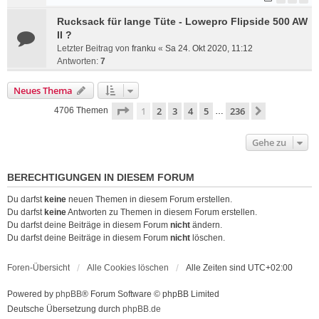
Rucksack für lange Tüte - Lowepro Flipside 500 AW
II ?
Letzter Beitrag von
franku
«
Sa 24. Okt 2020, 11:12
Antworten:
7
Neues Thema
Seite
1
von
236
1
2
3
4
5
236
Nächste
4706 Themen
…
Gehe zu
BERECHTIGUNGEN IN DIESEM FORUM
Du darfst
keine
neuen Themen in diesem Forum erstellen.
Du darfst
keine
Antworten zu Themen in diesem Forum erstellen.
Du darfst deine Beiträge in diesem Forum
nicht
ändern.
Du darfst deine Beiträge in diesem Forum
nicht
löschen.
Foren-Übersicht
Alle Cookies löschen
Alle Zeiten sind
UTC+02:00
Powered by
phpBB
® Forum Software © phpBB Limited
Deutsche Übersetzung durch
phpBB.de