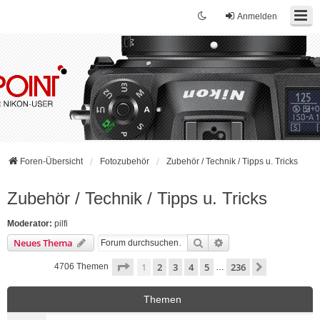
Anmelden
Foren-Übersicht
Fotozubehör
Zubehör / Technik / Tipps u. Tricks
Zubehör / Technik / Tipps u. Tricks
Moderator:
pilfi
Suche
Erweiterte Suche
Neues Thema
Seite
1
von
236
1
2
3
4
5
236
Nächste
4706 Themen
…
Themen