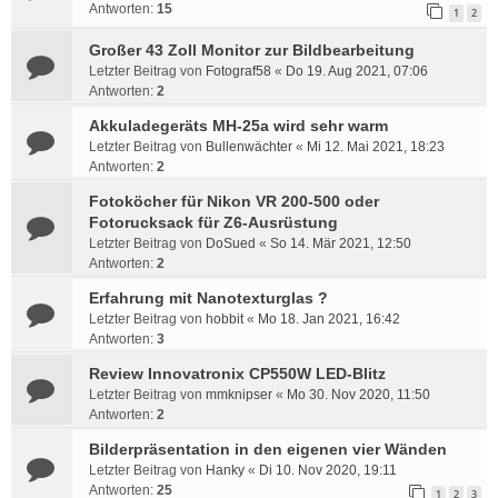
Antworten:
15
1
2
Großer 43 Zoll Monitor zur Bildbearbeitung
Letzter Beitrag von
Fotograf58
«
Do 19. Aug 2021, 07:06
Antworten:
2
Akkuladegeräts MH-25a wird sehr warm
Letzter Beitrag von
Bullenwächter
«
Mi 12. Mai 2021, 18:23
Antworten:
2
Fotoköcher für Nikon VR 200-500 oder
Fotorucksack für Z6-Ausrüstung
Letzter Beitrag von
DoSued
«
So 14. Mär 2021, 12:50
Antworten:
2
Erfahrung mit Nanotexturglas ?
Letzter Beitrag von
hobbit
«
Mo 18. Jan 2021, 16:42
Antworten:
3
Review Innovatronix CP550W LED-Blitz
Letzter Beitrag von
mmknipser
«
Mo 30. Nov 2020, 11:50
Antworten:
2
Bilderpräsentation in den eigenen vier Wänden
Letzter Beitrag von
Hanky
«
Di 10. Nov 2020, 19:11
Antworten:
25
1
2
3