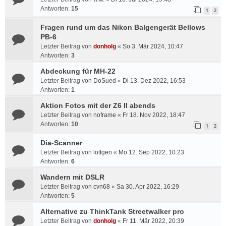
Antworten:
15
1
2
Fragen rund um das Nikon Balgengerät Bellows
PB-6
Letzter Beitrag von
donholg
«
So 3. Mär 2024, 10:47
Antworten:
3
Abdeckung für MH-22
Letzter Beitrag von
DoSued
«
Di 13. Dez 2022, 16:53
Antworten:
1
Aktion Fotos mit der Z6 II abends
Letzter Beitrag von
noframe
«
Fr 18. Nov 2022, 18:47
Antworten:
10
1
2
Dia-Scanner
Letzter Beitrag von
lottgen
«
Mo 12. Sep 2022, 10:23
Antworten:
6
Wandern mit DSLR
Letzter Beitrag von
cvn68
«
Sa 30. Apr 2022, 16:29
Antworten:
5
Alternative zu ThinkTank Streetwalker pro
Letzter Beitrag von
donholg
«
Fr 11. Mär 2022, 20:39