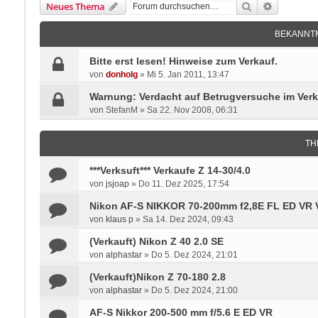
Suche
Erweitert
Neues Thema
BEKANNT
Bitte erst lesen! Hinweise zum Verkauf.
von
donholg
»
Mi 5. Jan 2011, 13:47
Warnung: Verdacht auf Betrugversuche im Verk
von
StefanM
»
Sa 22. Nov 2008, 06:31
TH
***Verksuft*** Verkaufe Z 14-30/4.0
von
jsjoap
»
Do 11. Dez 2025, 17:54
Nikon AF-S NIKKOR 70-200mm f2,8E FL ED V
von
klaus p
»
Sa 14. Dez 2024, 09:43
(Verkauft) Nikon Z 40 2.0 SE
von
alphastar
»
Do 5. Dez 2024, 21:01
(Verkauft)Nikon Z 70-180 2.8
von
alphastar
»
Do 5. Dez 2024, 21:00
AF-S Nikkor 200-500 mm f/5.6 E ED VR