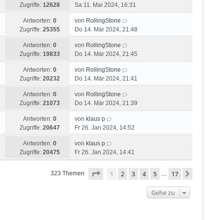
Zugriffe:
12628
Sa 11. Mai 2024, 16:31
Antworten:
0
von
RollingStone
Zugriffe:
25355
Do 14. Mär 2024, 21:48
Antworten:
0
von
RollingStone
Zugriffe:
19833
Do 14. Mär 2024, 21:45
Antworten:
0
von
RollingStone
Zugriffe:
20232
Do 14. Mär 2024, 21:41
Antworten:
0
von
RollingStone
Zugriffe:
21073
Do 14. Mär 2024, 21:39
Antworten:
0
von
klaus p
Zugriffe:
20647
Fr 26. Jan 2024, 14:52
Antworten:
0
von
klaus p
Zugriffe:
20475
Fr 26. Jan 2024, 14:41
Seite
1
von
17
1
2
3
4
5
17
Nächste
323 Themen
…
Gehe zu