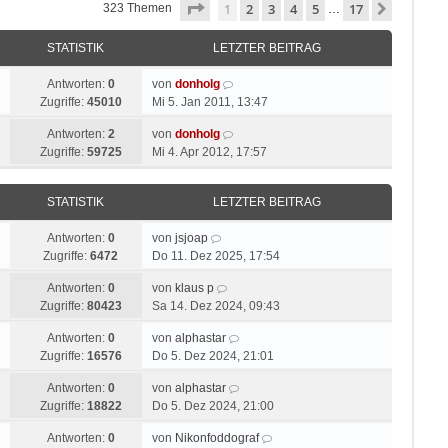
Seite
1
von
17
1
2
3
4
5
17
Nächste
323 Themen
…
STATISTIK
LETZTER BEITRAG
Antworten:
0
von
donholg
Zugriffe:
45010
Mi 5. Jan 2011, 13:47
Antworten:
2
von
donholg
Zugriffe:
59725
Mi 4. Apr 2012, 17:57
STATISTIK
LETZTER BEITRAG
Antworten:
0
von
jsjoap
Zugriffe:
6472
Do 11. Dez 2025, 17:54
Antworten:
0
von
klaus p
Zugriffe:
80423
Sa 14. Dez 2024, 09:43
Antworten:
0
von
alphastar
Zugriffe:
16576
Do 5. Dez 2024, 21:01
Antworten:
0
von
alphastar
Zugriffe:
18822
Do 5. Dez 2024, 21:00
Antworten:
0
von
Nikonfoddograf