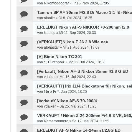
von
Nikonfoddograf
»
Fr 15. Nov 2024, 17:05
Tamron SP AF 90mm F/2.8 Di Macro 1:1 für Nik
von
alaafle
»
Di 8. Okt 2024, 16:25
ERLEDIGT Nikon AF-S NIKKOR 70-200mm f2,8
von
klaus p
»
Mi 11. Sep 2024, 20:33
(VERKAUFT)Nikon Z 26 2.8 Wie neu
von
alphastar
»
Mi 21. Aug 2024, 18:09
[V] Biete Nikon TC 301
von
S. Durchholz
»
Mo 22. Jul 2024, 18:17
[Verkauft] Nikon AF-S Nikkor 35mm f/1.8 G ED
von
vdaiker
»
Mo 15. Jul 2024, 22:43
[VERKAUFT!] Irix 11/4 Blackstone für Nikon, se
von
frbr
»
Fr 7. Jun 2024, 18:25
[Verkauft]Nikon AF-S 70-200/4
von
vdaiker
»
Sa 25. Mai 2024, 13:23
VERKAUFT / Nikon Z 24-200mm F/4-6.3 VR, 560,-
von
Romeroromero
»
So 12. Mai 2024, 21:59
ERLEDIGT AF-S Nikkor14-24mm f/2,8G ED