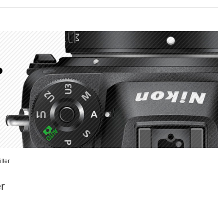
lter
r