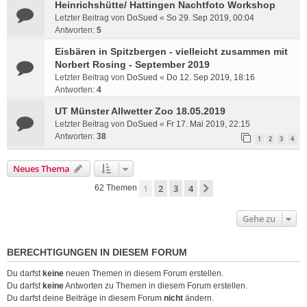
Heinrichshütte/ Hattingen Nachtfoto Workshop
Letzter Beitrag von
DoSued
«
So 29. Sep 2019, 00:04
Antworten:
5
Eisbären in Spitzbergen - vielleicht zusammen mit
Norbert Rosing - September 2019
Letzter Beitrag von
DoSued
«
Do 12. Sep 2019, 18:16
Antworten:
4
UT Münster Allwetter Zoo 18.05.2019
Letzter Beitrag von
DoSued
«
Fr 17. Mai 2019, 22:15
Antworten:
38
1
2
3
4
Neues Thema
1
2
3
4
Nächste
62 Themen
Gehe zu
BERECHTIGUNGEN IN DIESEM FORUM
Du darfst
keine
neuen Themen in diesem Forum erstellen.
Du darfst
keine
Antworten zu Themen in diesem Forum erstellen.
Du darfst deine Beiträge in diesem Forum
nicht
ändern.