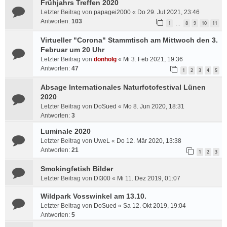
Frühjahrs Treffen 2020
Letzter Beitrag von
papagei2000
«
Do 29. Jul 2021, 23:46
Antworten:
103
1
8
9
10
11
…
Virtueller "Corona" Stammtisch am Mittwoch den 3.
Februar um 20 Uhr
Letzter Beitrag von
donholg
«
Mi 3. Feb 2021, 19:36
Antworten:
47
1
2
3
4
5
Absage Internationales Naturfotofestival Lünen
2020
Letzter Beitrag von
DoSued
«
Mo 8. Jun 2020, 18:31
Antworten:
3
Luminale 2020
Letzter Beitrag von
UweL
«
Do 12. Mär 2020, 13:38
Antworten:
21
1
2
3
Smokingfetish Bilder
Letzter Beitrag von
DI300
«
Mi 11. Dez 2019, 01:07
Wildpark Vosswinkel am 13.10.
Letzter Beitrag von
DoSued
«
Sa 12. Okt 2019, 19:04
Antworten:
5