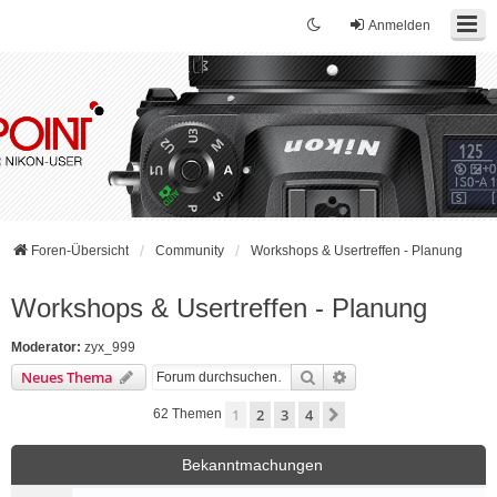
Anmelden
Foren-Übersicht
Community
Workshops & Usertreffen - Planung
Workshops & Usertreffen - Planung
Moderator:
zyx_999
Suche
Erweiterte Suche
Neues Thema
1
2
3
4
Nächste
62 Themen
Bekanntmachungen