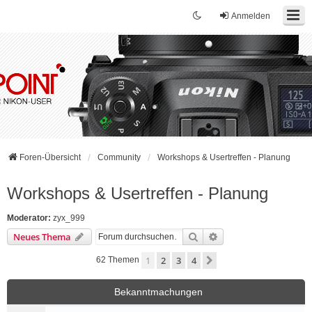
Anmelden
Foren-Übersicht
Community
Workshops & Usertreffen - Planung
Workshops & Usertreffen - Planung
Moderator:
zyx_999
Suche
Erweiterte Suche
Neues Thema
1
2
3
4
Nächste
62 Themen
Bekanntmachungen