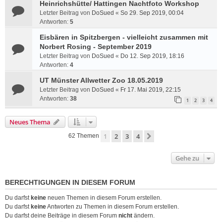
Heinrichshütte/ Hattingen Nachtfoto Workshop
Letzter Beitrag von
DoSued
«
So 29. Sep 2019, 00:04
Antworten:
5
Eisbären in Spitzbergen - vielleicht zusammen mit
Norbert Rosing - September 2019
Letzter Beitrag von
DoSued
«
Do 12. Sep 2019, 18:16
Antworten:
4
UT Münster Allwetter Zoo 18.05.2019
Letzter Beitrag von
DoSued
«
Fr 17. Mai 2019, 22:15
Antworten:
38
1
2
3
4
Neues Thema
1
2
3
4
Nächste
62 Themen
Gehe zu
BERECHTIGUNGEN IN DIESEM FORUM
Du darfst
keine
neuen Themen in diesem Forum erstellen.
Du darfst
keine
Antworten zu Themen in diesem Forum erstellen.
Du darfst deine Beiträge in diesem Forum
nicht
ändern.