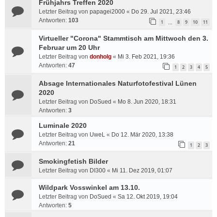
Frühjahrs Treffen 2020
Letzter Beitrag von
papagei2000
«
Do 29. Jul 2021, 23:46
Antworten:
103
1
8
9
10
11
…
Virtueller "Corona" Stammtisch am Mittwoch den 3.
Februar um 20 Uhr
Letzter Beitrag von
donholg
«
Mi 3. Feb 2021, 19:36
Antworten:
47
1
2
3
4
5
Absage Internationales Naturfotofestival Lünen
2020
Letzter Beitrag von
DoSued
«
Mo 8. Jun 2020, 18:31
Antworten:
3
Luminale 2020
Letzter Beitrag von
UweL
«
Do 12. Mär 2020, 13:38
Antworten:
21
1
2
3
Smokingfetish Bilder
Letzter Beitrag von
DI300
«
Mi 11. Dez 2019, 01:07
Wildpark Vosswinkel am 13.10.
Letzter Beitrag von
DoSued
«
Sa 12. Okt 2019, 19:04
Antworten:
5