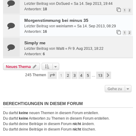
Letzter Beitrag von
DoSued
«
Sa 14. Sep 2013, 19:44
Antworten:
18
1
2
Morgenstimmung bei minus 35
Letzter Beitrag von
weinlamm
«
Sa 14. Sep 2013, 08:29
Antworten:
16
1
2
Simply me
Letzter Beitrag von
Walti
«
Fr 9. Aug 2013, 18:22
Antworten:
6
Neues Thema
Seite
1
von
13
1
2
3
4
5
13
Nächste
245 Themen
…
Gehe zu
BERECHTIGUNGEN IN DIESEM FORUM
Du darfst
keine
neuen Themen in diesem Forum erstellen.
Du darfst
keine
Antworten zu Themen in diesem Forum erstellen.
Du darfst deine Beiträge in diesem Forum
nicht
ändern.
Du darfst deine Beiträge in diesem Forum
nicht
löschen.