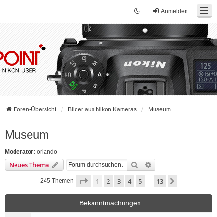
Anmelden
Foren-Übersicht
Bilder aus Nikon Kameras
Museum
Museum
Moderator:
orlando
Suche
Erweiterte Suche
Neues Thema
Seite
1
von
13
1
2
3
4
5
13
Nächste
245 Themen
…
Bekanntmachungen