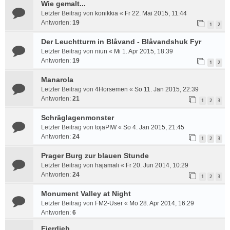
Wie gemalt...
Letzter Beitrag von
konikkia
«
Fr 22. Mai 2015, 11:44
Antworten:
19
1
2
Der Leuchtturm in Blåvand - Blåvandshuk Fyr
Letzter Beitrag von
niun
«
Mi 1. Apr 2015, 18:39
Antworten:
19
1
2
Manarola
Letzter Beitrag von
4Horsemen
«
So 11. Jan 2015, 22:39
Antworten:
21
1
2
3
Schräglagenmonster
Letzter Beitrag von
tojaPIW
«
So 4. Jan 2015, 21:45
Antworten:
24
1
2
3
Prager Burg zur blauen Stunde
Letzter Beitrag von
hajamali
«
Fr 20. Jun 2014, 10:29
Antworten:
24
1
2
3
Monument Valley at Night
Letzter Beitrag von
FM2-User
«
Mo 28. Apr 2014, 16:29
Antworten:
6
Eierdieb