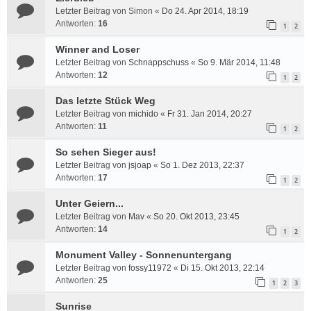
Letzter Beitrag von
Simon
«
Do 24. Apr 2014, 18:19
Antworten:
16
1
2
Winner and Loser
Letzter Beitrag von
Schnappschuss
«
So 9. Mär 2014, 11:48
Antworten:
12
1
2
Das letzte Stück Weg
Letzter Beitrag von
michido
«
Fr 31. Jan 2014, 20:27
Antworten:
11
1
2
So sehen Sieger aus!
Letzter Beitrag von
jsjoap
«
So 1. Dez 2013, 22:37
Antworten:
17
1
2
Unter Geiern...
Letzter Beitrag von
Mav
«
So 20. Okt 2013, 23:45
Antworten:
14
1
2
Monument Valley - Sonnenuntergang
Letzter Beitrag von
fossy11972
«
Di 15. Okt 2013, 22:14
Antworten:
25
1
2
3
Sunrise