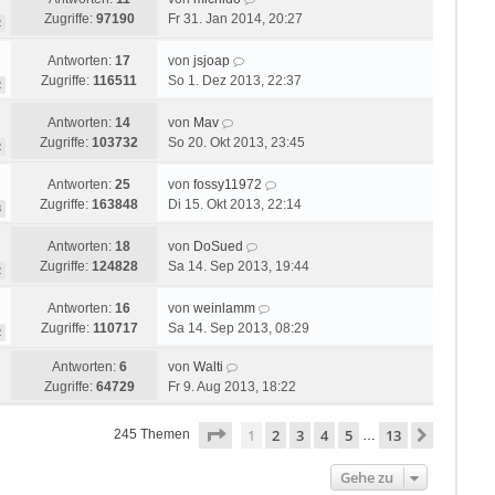
Zugriffe:
97190
Fr 31. Jan 2014, 20:27
2
Antworten:
17
von
jsjoap
Zugriffe:
116511
So 1. Dez 2013, 22:37
2
Antworten:
14
von
Mav
Zugriffe:
103732
So 20. Okt 2013, 23:45
2
Antworten:
25
von
fossy11972
Zugriffe:
163848
Di 15. Okt 2013, 22:14
3
Antworten:
18
von
DoSued
Zugriffe:
124828
Sa 14. Sep 2013, 19:44
2
Antworten:
16
von
weinlamm
Zugriffe:
110717
Sa 14. Sep 2013, 08:29
2
Antworten:
6
von
Walti
Zugriffe:
64729
Fr 9. Aug 2013, 18:22
Seite
1
von
13
1
2
3
4
5
13
Nächste
245 Themen
…
Gehe zu