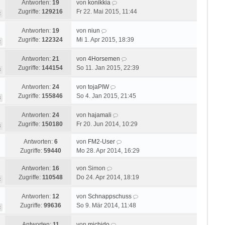
Antworten:
19
von
konikkia
Zugriffe:
129216
Fr 22. Mai 2015, 11:44
2
Antworten:
19
von
niun
Zugriffe:
122324
Mi 1. Apr 2015, 18:39
2
Antworten:
21
von
4Horsemen
Zugriffe:
144154
So 11. Jan 2015, 22:39
3
Antworten:
24
von
tojaPIW
Zugriffe:
155846
So 4. Jan 2015, 21:45
3
Antworten:
24
von
hajamali
Zugriffe:
150180
Fr 20. Jun 2014, 10:29
3
Antworten:
6
von
FM2-User
Zugriffe:
59440
Mo 28. Apr 2014, 16:29
Antworten:
16
von
Simon
Zugriffe:
110548
Do 24. Apr 2014, 18:19
2
Antworten:
12
von
Schnappschuss
Zugriffe:
99636
So 9. Mär 2014, 11:48
2
Antworten:
11
von
michido