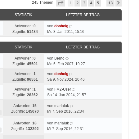
Seite
1
von
13
1
2
3
4
5
13
Nächste
245 Themen
…
STATISTIK
LETZTER BEITRAG
Antworten:
0
von
donholg
Zugriffe:
51484
Mo 3. Jan 2011, 15:16
STATISTIK
LETZTER BEITRAG
Antworten:
0
von
Bernd
Zugriffe:
45501
Mo 5. Feb 2007, 19:27
Antworten:
1
von
donholg
Zugriffe:
96551
Sa 9. Nov 2024, 20:46
Antworten:
1
von
FM2-User
Zugriffe:
28362
So 14. Jan 2024, 21:57
Antworten:
15
von
marlaluk
Zugriffe:
145070
Mi 7. Sep 2016, 22:34
2
Antworten:
18
von
marlaluk
Zugriffe:
132292
Mi 7. Sep 2016, 22:31
2