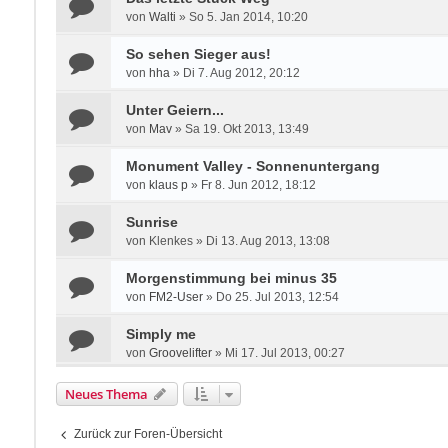
von
Walti
»
So 5. Jan 2014, 10:20
So sehen Sieger aus!
von
hha
»
Di 7. Aug 2012, 20:12
Unter Geiern...
von
Mav
»
Sa 19. Okt 2013, 13:49
Monument Valley - Sonnenuntergang
von
klaus p
»
Fr 8. Jun 2012, 18:12
Sunrise
von
Klenkes
»
Di 13. Aug 2013, 13:08
Morgenstimmung bei minus 35
von
FM2-User
»
Do 25. Jul 2013, 12:54
Simply me
von
Groovelifter
»
Mi 17. Jul 2013, 00:27
Neues Thema
Zurück zur Foren-Übersicht