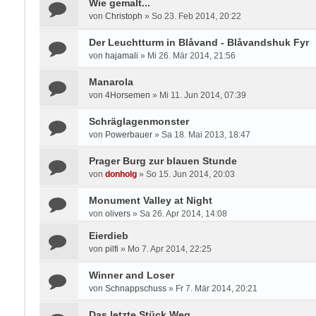
Wie gemalt...
von
Christoph
»
So 23. Feb 2014, 20:22
Der Leuchtturm in Blåvand - Blåvandshuk Fyr
von
hajamali
»
Mi 26. Mär 2014, 21:56
Manarola
von
4Horsemen
»
Mi 11. Jun 2014, 07:39
Schräglagenmonster
von
Powerbauer
»
Sa 18. Mai 2013, 18:47
Prager Burg zur blauen Stunde
von
donholg
»
So 15. Jun 2014, 20:03
Monument Valley at Night
von
olivers
»
Sa 26. Apr 2014, 14:08
Eierdieb
von
pilfi
»
Mo 7. Apr 2014, 22:25
Winner and Loser
von
Schnappschuss
»
Fr 7. Mär 2014, 20:21
Das letzte Stück Weg