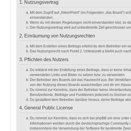
1. Nutzungsvertrag
Mit dem Zugriff auf „NikonPoint“ (im Folgenden „das Board“) sc
einverstanden.
Wenn du mit diesen Regelungen nicht einverstanden bist, so darf
Der Nutzungsvertrag wird auf unbestimmte Zeit geschlossen und
2. Einräumung von Nutzungsrechten
Mit dem Erstellen eines Beitrags erteilst du dem Betreiber ein
Das Nutzungsrecht nach Punkt 2, Unterpunkt a bleibt auch na
3. Pflichten des Nutzers
Du erklärst mit der Erstellung eines Beitrags, dass er keine Inh
verwendeten Links und Bilder zu setzen bzw. zu verwenden.
Der Betreiber des Boards übt das Hausrecht aus. Bei Verstöße
von der Nutzung dieses Boards ausschließen und dir ein Hausve
Du nimmst zur Kenntnis, dass der Betreiber keine Verantwortung f
Benutzerkonto, Beiträge und Funktionen jederzeit zu löschen od
Du gestattest dem Betreiber darüber hinaus, deine Beiträge ab
4. General Public License
Du nimmst zur Kenntnis, dass es sich bei phpBB um eine unter d
Informationen werden durch die deutschsprachige Community unt
insbesondere die Verwendung der Software für bestimmte Zweck