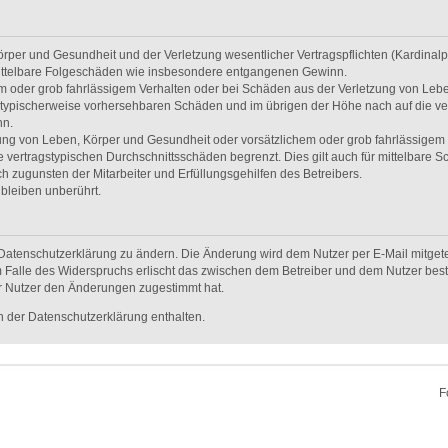
per und Gesundheit und der Verletzung wesentlicher Vertragspflichten (Kardinalpfl
r mittelbare Folgeschäden wie insbesondere entgangenen Gewinn.
em oder grob fahrlässigem Verhalten oder bei Schäden aus der Verletzung von Leb
uss typischerweise vorhersehbaren Schäden und im übrigen der Höhe nach auf die ve
nn.
ng von Leben, Körper und Gesundheit oder vorsätzlichem oder grob fahrlässigem V
vertragstypischen Durchschnittsschäden begrenzt. Dies gilt auch für mittelbare
 zugunsten der Mitarbeiter und Erfüllungsgehilfen des Betreibers.
bleiben unberührt.
Datenschutzerklärung zu ändern. Die Änderung wird dem Nutzer per E-Mail mitgetei
 Falle des Widerspruchs erlischt das zwischen dem Betreiber und dem Nutzer beste
r Nutzer den Änderungen zugestimmt hat.
 der Datenschutzerklärung enthalten.
F