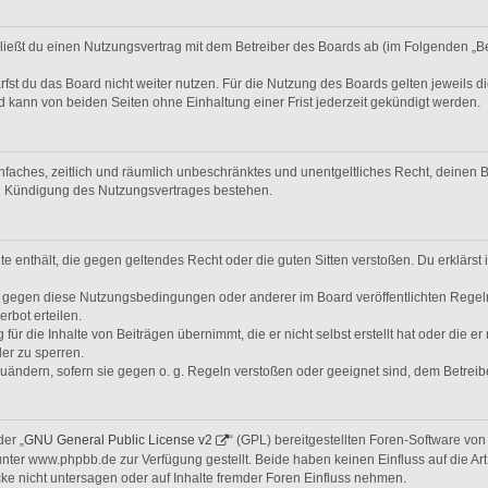
hließt du einen Nutzungsvertrag mit dem Betreiber des Boards ab (im Folgenden „B
st du das Board nicht weiter nutzen. Für die Nutzung des Boards gelten jeweils di
 kann von beiden Seiten ohne Einhaltung einer Frist jederzeit gekündigt werden.
 einfaches, zeitlich und räumlich unbeschränktes und unentgeltliches Recht, deine
ch Kündigung des Nutzungsvertrages bestehen.
alte enthält, die gegen geltendes Recht oder die guten Sitten verstoßen. Du erklärs
n gegen diese Nutzungsbedingungen oder anderer im Board veröffentlichten Regel
rbot erteilen.
ür die Inhalte von Beiträgen übernimmt, die er nicht selbst erstellt hat oder die e
er zu sperren.
zuändern, sofern sie gegen o. g. Regeln verstoßen oder geeignet sind, dem Betrei
er „
GNU General Public License v2
“ (GPL) bereitgestellten Foren-Software v
er www.phpbb.de zur Verfügung gestellt. Beide haben keinen Einfluss auf die Art
e nicht untersagen oder auf Inhalte fremder Foren Einfluss nehmen.