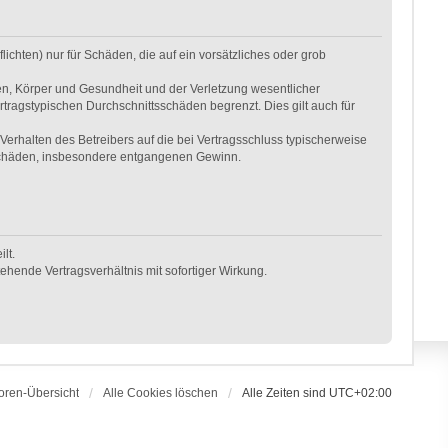
ichten) nur für Schäden, die auf ein vorsätzliches oder grob
en, Körper und Gesundheit und der Verletzung wesentlicher
rtragstypischen Durchschnittsschäden begrenzt. Dies gilt auch für
erhalten des Betreibers auf die bei Vertragsschluss typischerweise
 Schäden, insbesondere entgangenen Gewinn.
lt.
hende Vertragsverhältnis mit sofortiger Wirkung.
oren-Übersicht
Alle Cookies löschen
Alle Zeiten sind
UTC+02:00