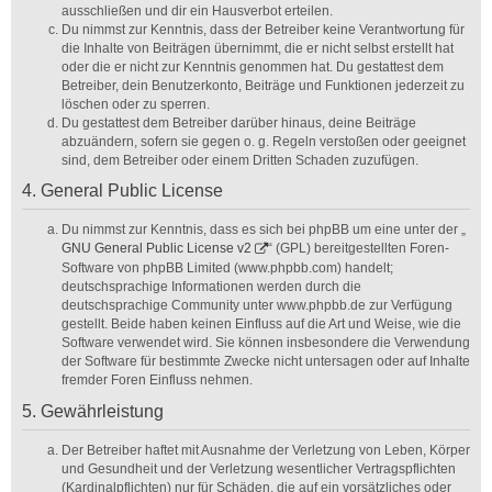
ausschließen und dir ein Hausverbot erteilen.
Du nimmst zur Kenntnis, dass der Betreiber keine Verantwortung für
die Inhalte von Beiträgen übernimmt, die er nicht selbst erstellt hat
oder die er nicht zur Kenntnis genommen hat. Du gestattest dem
Betreiber, dein Benutzerkonto, Beiträge und Funktionen jederzeit zu
löschen oder zu sperren.
Du gestattest dem Betreiber darüber hinaus, deine Beiträge
abzuändern, sofern sie gegen o. g. Regeln verstoßen oder geeignet
sind, dem Betreiber oder einem Dritten Schaden zuzufügen.
4. General Public License
Du nimmst zur Kenntnis, dass es sich bei phpBB um eine unter der „
GNU General Public License v2
“ (GPL) bereitgestellten Foren-
Software von phpBB Limited (www.phpbb.com) handelt;
deutschsprachige Informationen werden durch die
deutschsprachige Community unter www.phpbb.de zur Verfügung
gestellt. Beide haben keinen Einfluss auf die Art und Weise, wie die
Software verwendet wird. Sie können insbesondere die Verwendung
der Software für bestimmte Zwecke nicht untersagen oder auf Inhalte
fremder Foren Einfluss nehmen.
5. Gewährleistung
Der Betreiber haftet mit Ausnahme der Verletzung von Leben, Körper
und Gesundheit und der Verletzung wesentlicher Vertragspflichten
(Kardinalpflichten) nur für Schäden, die auf ein vorsätzliches oder