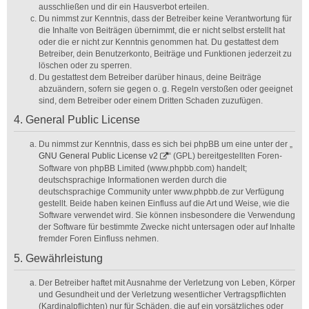
ausschließen und dir ein Hausverbot erteilen.
Du nimmst zur Kenntnis, dass der Betreiber keine Verantwortung für
die Inhalte von Beiträgen übernimmt, die er nicht selbst erstellt hat
oder die er nicht zur Kenntnis genommen hat. Du gestattest dem
Betreiber, dein Benutzerkonto, Beiträge und Funktionen jederzeit zu
löschen oder zu sperren.
Du gestattest dem Betreiber darüber hinaus, deine Beiträge
abzuändern, sofern sie gegen o. g. Regeln verstoßen oder geeignet
sind, dem Betreiber oder einem Dritten Schaden zuzufügen.
4. General Public License
Du nimmst zur Kenntnis, dass es sich bei phpBB um eine unter der „
GNU General Public License v2
“ (GPL) bereitgestellten Foren-
Software von phpBB Limited (www.phpbb.com) handelt;
deutschsprachige Informationen werden durch die
deutschsprachige Community unter www.phpbb.de zur Verfügung
gestellt. Beide haben keinen Einfluss auf die Art und Weise, wie die
Software verwendet wird. Sie können insbesondere die Verwendung
der Software für bestimmte Zwecke nicht untersagen oder auf Inhalte
fremder Foren Einfluss nehmen.
5. Gewährleistung
Der Betreiber haftet mit Ausnahme der Verletzung von Leben, Körper
und Gesundheit und der Verletzung wesentlicher Vertragspflichten
(Kardinalpflichten) nur für Schäden, die auf ein vorsätzliches oder