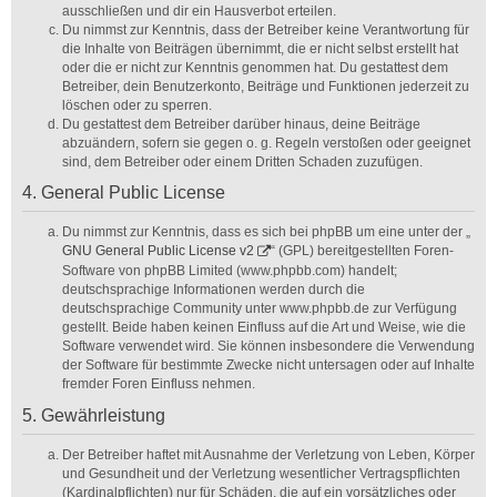
ausschließen und dir ein Hausverbot erteilen.
Du nimmst zur Kenntnis, dass der Betreiber keine Verantwortung für
die Inhalte von Beiträgen übernimmt, die er nicht selbst erstellt hat
oder die er nicht zur Kenntnis genommen hat. Du gestattest dem
Betreiber, dein Benutzerkonto, Beiträge und Funktionen jederzeit zu
löschen oder zu sperren.
Du gestattest dem Betreiber darüber hinaus, deine Beiträge
abzuändern, sofern sie gegen o. g. Regeln verstoßen oder geeignet
sind, dem Betreiber oder einem Dritten Schaden zuzufügen.
4. General Public License
Du nimmst zur Kenntnis, dass es sich bei phpBB um eine unter der „
GNU General Public License v2
“ (GPL) bereitgestellten Foren-
Software von phpBB Limited (www.phpbb.com) handelt;
deutschsprachige Informationen werden durch die
deutschsprachige Community unter www.phpbb.de zur Verfügung
gestellt. Beide haben keinen Einfluss auf die Art und Weise, wie die
Software verwendet wird. Sie können insbesondere die Verwendung
der Software für bestimmte Zwecke nicht untersagen oder auf Inhalte
fremder Foren Einfluss nehmen.
5. Gewährleistung
Der Betreiber haftet mit Ausnahme der Verletzung von Leben, Körper
und Gesundheit und der Verletzung wesentlicher Vertragspflichten
(Kardinalpflichten) nur für Schäden, die auf ein vorsätzliches oder