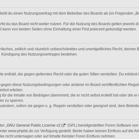
hließt du einen Nutzungsvertrag mit dem Betreiber des Boards ab (im Folgenden „B
st du das Board nicht weiter nutzen. Für die Nutzung des Boards gelten jeweils di
 kann von beiden Seiten ohne Einhaltung einer Frist jederzeit gekündigt werden.
 einfaches, zeitlich und räumlich unbeschränktes und unentgeltliches Recht, deine
ch Kündigung des Nutzungsvertrages bestehen.
alte enthält, die gegen geltendes Recht oder die guten Sitten verstoßen. Du erklärs
n gegen diese Nutzungsbedingungen oder anderer im Board veröffentlichten Regel
rbot erteilen.
ür die Inhalte von Beiträgen übernimmt, die er nicht selbst erstellt hat oder die e
er zu sperren.
zuändern, sofern sie gegen o. g. Regeln verstoßen oder geeignet sind, dem Betrei
er „
GNU General Public License v2
“ (GPL) bereitgestellten Foren-Software v
er www.phpbb.de zur Verfügung gestellt. Beide haben keinen Einfluss auf die Art
e nicht untersagen oder auf Inhalte fremder Foren Einfluss nehmen.