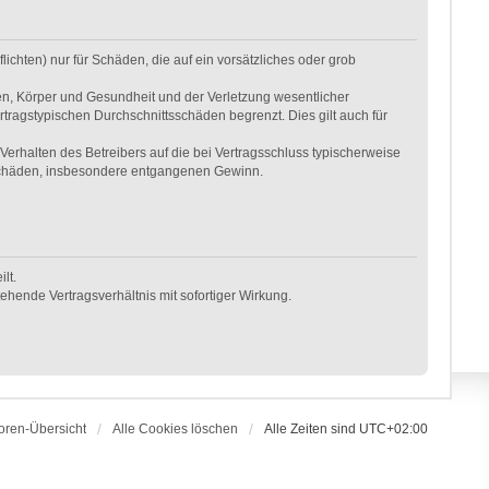
ichten) nur für Schäden, die auf ein vorsätzliches oder grob
en, Körper und Gesundheit und der Verletzung wesentlicher
rtragstypischen Durchschnittsschäden begrenzt. Dies gilt auch für
erhalten des Betreibers auf die bei Vertragsschluss typischerweise
 Schäden, insbesondere entgangenen Gewinn.
lt.
hende Vertragsverhältnis mit sofortiger Wirkung.
oren-Übersicht
Alle Cookies löschen
Alle Zeiten sind
UTC+02:00