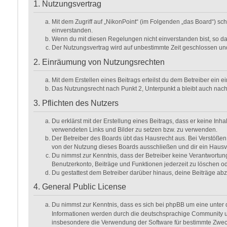
1. Nutzungsvertrag
Mit dem Zugriff auf „NikonPoint“ (im Folgenden „das Board“) sc
einverstanden.
Wenn du mit diesen Regelungen nicht einverstanden bist, so darf
Der Nutzungsvertrag wird auf unbestimmte Zeit geschlossen und
2. Einräumung von Nutzungsrechten
Mit dem Erstellen eines Beitrags erteilst du dem Betreiber ein
Das Nutzungsrecht nach Punkt 2, Unterpunkt a bleibt auch na
3. Pflichten des Nutzers
Du erklärst mit der Erstellung eines Beitrags, dass er keine Inh
verwendeten Links und Bilder zu setzen bzw. zu verwenden.
Der Betreiber des Boards übt das Hausrecht aus. Bei Verstöße
von der Nutzung dieses Boards ausschließen und dir ein Hausve
Du nimmst zur Kenntnis, dass der Betreiber keine Verantwortung f
Benutzerkonto, Beiträge und Funktionen jederzeit zu löschen od
Du gestattest dem Betreiber darüber hinaus, deine Beiträge ab
4. General Public License
Du nimmst zur Kenntnis, dass es sich bei phpBB um eine unter d
Informationen werden durch die deutschsprachige Community unt
insbesondere die Verwendung der Software für bestimmte Zweck