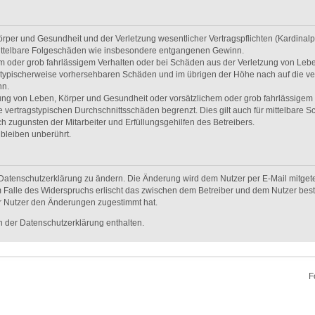
per und Gesundheit und der Verletzung wesentlicher Vertragspflichten (Kardinalpfl
r mittelbare Folgeschäden wie insbesondere entgangenen Gewinn.
em oder grob fahrlässigem Verhalten oder bei Schäden aus der Verletzung von Leb
uss typischerweise vorhersehbaren Schäden und im übrigen der Höhe nach auf die ve
nn.
ng von Leben, Körper und Gesundheit oder vorsätzlichem oder grob fahrlässigem V
vertragstypischen Durchschnittsschäden begrenzt. Dies gilt auch für mittelbare
 zugunsten der Mitarbeiter und Erfüllungsgehilfen des Betreibers.
bleiben unberührt.
Datenschutzerklärung zu ändern. Die Änderung wird dem Nutzer per E-Mail mitgetei
 Falle des Widerspruchs erlischt das zwischen dem Betreiber und dem Nutzer beste
r Nutzer den Änderungen zugestimmt hat.
 der Datenschutzerklärung enthalten.
F