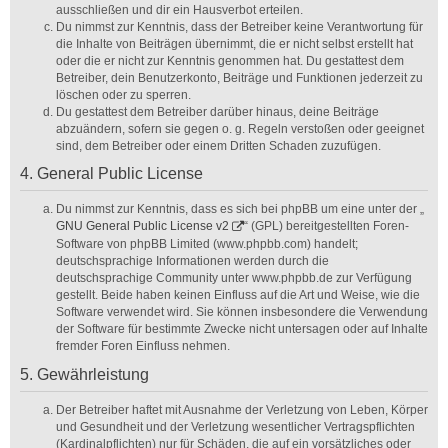
ausschließen und dir ein Hausverbot erteilen.
Du nimmst zur Kenntnis, dass der Betreiber keine Verantwortung für
die Inhalte von Beiträgen übernimmt, die er nicht selbst erstellt hat
oder die er nicht zur Kenntnis genommen hat. Du gestattest dem
Betreiber, dein Benutzerkonto, Beiträge und Funktionen jederzeit zu
löschen oder zu sperren.
Du gestattest dem Betreiber darüber hinaus, deine Beiträge
abzuändern, sofern sie gegen o. g. Regeln verstoßen oder geeignet
sind, dem Betreiber oder einem Dritten Schaden zuzufügen.
4. General Public License
Du nimmst zur Kenntnis, dass es sich bei phpBB um eine unter der „
GNU General Public License v2
“ (GPL) bereitgestellten Foren-
Software von phpBB Limited (www.phpbb.com) handelt;
deutschsprachige Informationen werden durch die
deutschsprachige Community unter www.phpbb.de zur Verfügung
gestellt. Beide haben keinen Einfluss auf die Art und Weise, wie die
Software verwendet wird. Sie können insbesondere die Verwendung
der Software für bestimmte Zwecke nicht untersagen oder auf Inhalte
fremder Foren Einfluss nehmen.
5. Gewährleistung
Der Betreiber haftet mit Ausnahme der Verletzung von Leben, Körper
und Gesundheit und der Verletzung wesentlicher Vertragspflichten
(Kardinalpflichten) nur für Schäden, die auf ein vorsätzliches oder