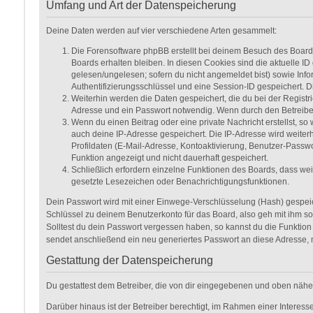
Umfang und Art der Datenspeicherung
Deine Daten werden auf vier verschiedene Arten gesammelt:
Die Forensoftware phpBB erstellt bei deinem Besuch des Boards
Boards erhalten bleiben. In diesen Cookies sind die aktuelle ID
gelesen/ungelesen; sofern du nicht angemeldet bist) sowie Inf
Authentifizierungsschlüssel und eine Session-ID gespeichert. D
Weiterhin werden die Daten gespeichert, die du bei der Registr
Adresse und ein Passwort notwendig. Wenn durch den Betreiber w
Wenn du einen Beitrag oder eine private Nachricht erstellst, so
auch deine IP-Adresse gespeichert. Die IP-Adresse wird weite
Profildaten (E-Mail-Adresse, Kontoaktivierung, Benutzer-Passw
Funktion angezeigt und nicht dauerhaft gespeichert.
Schließlich erfordern einzelne Funktionen des Boards, dass we
gesetzte Lesezeichen oder Benachrichtigungsfunktionen.
Dein Passwort wird mit einer Einwege-Verschlüsselung (Hash) gespeich
Schlüssel zu deinem Benutzerkonto für das Board, also geh mit ihm so
Solltest du dein Passwort vergessen haben, so kannst du die Funkti
sendet anschließend ein neu generiertes Passwort an diese Adresse, 
Gestattung der Datenspeicherung
Du gestattest dem Betreiber, die von dir eingegebenen und oben nähe
Darüber hinaus ist der Betreiber berechtigt, im Rahmen einer Interes