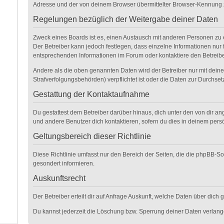
Adresse und der von deinem Browser übermittelter Browser-Kennung zu
Regelungen bezüglich der Weitergabe deiner Daten
Zweck eines Boards ist es, einen Austausch mit anderen Personen zu erm
Der Betreiber kann jedoch festlegen, dass einzelne Informationen nur 
entsprechenden Informationen im Forum oder kontaktiere den Betreiber
Andere als die oben genannten Daten wird der Betreiber nur mit deiner
Strafverfolgungsbehörden) verpflichtet ist oder die Daten zur Durchsetz
Gestattung der Kontaktaufnahme
Du gestattest dem Betreiber darüber hinaus, dich unter den von dir an
und andere Benutzer dich kontaktieren, sofern du dies in deinem persö
Geltungsbereich dieser Richtlinie
Diese Richtlinie umfasst nur den Bereich der Seiten, die die phpBB-S
gesondert informieren.
Auskunftsrecht
Der Betreiber erteilt dir auf Anfrage Auskunft, welche Daten über dich 
Du kannst jederzeit die Löschung bzw. Sperrung deiner Daten verlangen