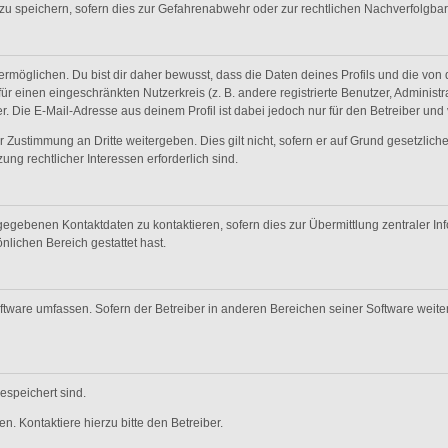
 speichern, sofern dies zur Gefahrenabwehr oder zur rechtlichen Nachverfolgbark
öglichen. Du bist dir daher bewusst, dass die Daten deines Profils und die von dir
für einen eingeschränkten Nutzerkreis (z. B. andere registrierte Benutzer, Adminis
. Die E-Mail-Adresse aus deinem Profil ist dabei jedoch nur für den Betreiber und
 Zustimmung an Dritte weitergeben. Dies gilt nicht, sofern er auf Grund gesetzlic
ung rechtlicher Interessen erforderlich sind.
gegebenen Kontaktdaten zu kontaktieren, sofern dies zur Übermittlung zentraler Inf
nlichen Bereich gestattet hast.
oftware umfassen. Sofern der Betreiber in anderen Bereichen seiner Software weit
gespeichert sind.
. Kontaktiere hierzu bitte den Betreiber.