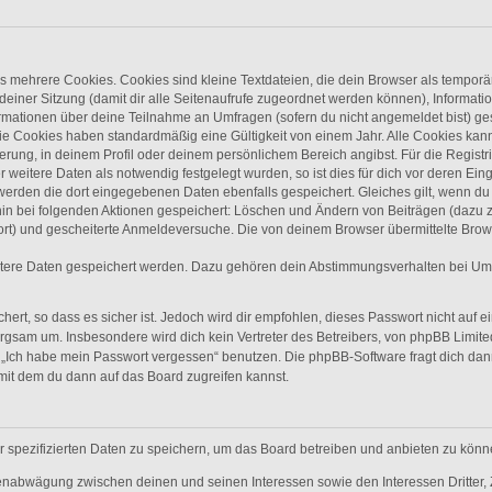
 mehrere Cookies. Cookies sind kleine Textdateien, die dein Browser als temporä
 deiner Sitzung (damit dir alle Seitenaufrufe zugeordnet werden können), Informati
ormationen über deine Teilnahme an Umfragen (sofern du nicht angemeldet bist) ge
ie Cookies haben standardmäßig eine Gültigkeit von einem Jahr. Alle Cookies kanns
ierung, in deinem Profil oder deinem persönlichem Bereich angibst. Für die Regist
eitere Daten als notwendig festgelegt wurden, so ist dies für dich vor deren Einga
 werden die dort eingegebenen Daten ebenfalls gespeichert. Gleiches gilt, wenn du 
rhin bei folgenden Aktionen gespeichert: Löschen und Ändern von Beiträgen (dazu
ort) und gescheiterte Anmeldeversuche. Die von deinem Browser übermittelte Brows
itere Daten gespeichert werden. Dazu gehören dein Abstimmungsverhalten bei Umfr
ert, so dass es sicher ist. Jedoch wird dir empfohlen, dieses Passwort nicht auf 
rgsam um. Insbesondere wird dich kein Vertreter des Betreibers, von phpBB Limited
on „Ich habe mein Passwort vergessen“ benutzen. Die phpBB-Software fragt dich 
mit dem du dann auf das Board zugreifen kannst.
r spezifizierten Daten zu speichern, um das Board betreiben und anbieten zu könn
senabwägung zwischen deinen und seinen Interessen sowie den Interessen Dritter, 