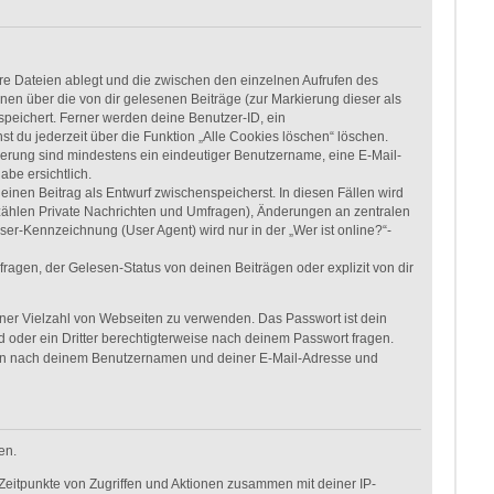
re Dateien ablegt und die zwischen den einzelnen Aufrufen des
onen über die von dir gelesenen Beiträge (zur Markierung dieser als
speichert. Ferner werden deine Benutzer-ID, ein
t du jederzeit über die Funktion „Alle Cookies löschen“ löschen.
rierung sind mindestens ein eindeutiger Benutzername, eine E-Mail-
be ersichtlich.
einen Beitrag als Entwurf zwischenspeicherst. In diesen Fällen wird
 zählen Private Nachrichten und Umfragen), Änderungen an zentralen
er-Kennzeichnung (User Agent) wird nur in der „Wer ist online?“-
agen, der Gelesen-Status von deinen Beiträgen oder explizit von dir
einer Vielzahl von Webseiten zu verwenden. Das Passwort ist dein
 oder ein Dritter berechtigterweise nach deinem Passwort fragen.
dann nach deinem Benutzernamen und deiner E-Mail-Adresse und
en.
Zeitpunkte von Zugriffen und Aktionen zusammen mit deiner IP-