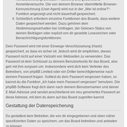
Anmeldeversuche. Die von deinem Browser übermittelte Browser-
Kennzeichnung (User Agent) wird nur in der „Wer ist online?“-
Funktion angezeigt und nicht dauerhaft gespeichert.
Schließlich erfordern einzelne Funktionen des Boards, dass weitere
Daten gespeichert werden. Dazu gehören dein
Abstimmungsverhalten bei Umfragen, der Gelesen-Status von
deinen Beiträgen oder explizit von dir gesetzte Lesezeichen oder
Benachrichtigungsfunktionen.
Dein Passwort wird mit einer Einwege-Verschlüsselung (Hash)
gespeichert, so dass es sicher ist. Jedoch wird dir empfohlen, dieses
Passwort nicht auf einer Vielzahl von Webseiten zu verwenden. Das
Passwort ist dein Schlüssel zu deinem Benutzerkonto für das Board, also
geh mit ihm sorgsam um. Insbesondere wird dich kein Vertreter des
Betreibers, von phpBB Limited oder ein Dritter berechtigterweise nach
deinem Passwort fragen. Solltest du dein Passwort vergessen haben, so
kannst du die Funktion „Ich habe mein Passwort vergessen“ benutzen. Die
phpBB-Software fragt dich dann nach deinem Benutzernamen und deiner
E-Mail-Adresse und sendet anschließend ein neu generiertes Passwort an
diese Adresse, mit dem du dann auf das Board zugreifen kannst.
Gestattung der Datenspeicherung
Du gestattest dem Betreiber, die von dir eingegebenen und oben näher
spezifizierten Daten zu speichern, um das Board betreiben und anbieten
zu können.