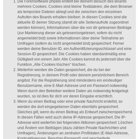
Die Forensoftware phpBB erstellt bei deinem Besuch des Boards
mehrere Cookies. Cookies sind kleine Textdateien, die dein Browser
als temporäre Dateien ablegt und die zwischen den einzelnen
Aufrufen des Boards erhalten bleiben. In diesen Cookies sind die
aktuelle ID deiner Sitzung (damit dir alle Seitenaufrufe zugeordnet
werden können), Informationen über die von dir gelesenen Beiträge
(zur Markierung dieser als gelesen/ungelesen; sofern du nicht
angemeldet bist) sowie Informationen über deine Teilnahme an
Umfragen (sofern du nicht angemeldet bist) gespeichert. Ferner
werden deine Benutzer-ID, ein Authentifizierungsschlüssel und eine
Session-ID gespeichert. Die Cookies haben standardmäßig eine
Gültigkeit von einem Jahr. Alle Cookies kannst du jederzeit über die
Funktion „Alle Cookies löschen“ löschen.
Weiterhin werden die Daten gespeichert, die du bei der
Registrierung, in deinem Profil oder deinem persönlichem Bereich
angibst. Für die Registrierung sind mindestens ein eindeutiger
Benutzername, eine E-Mail-Adresse und ein Passwort notwendig.
Wenn durch den Betreiber weitere Daten als notwendig festgelegt
wurden, so ist dies für dich vor deren Eingabe ersichtlich.
Wenn du einen Beitrag oder eine private Nachricht erstellst, so
werden die dort eingegebenen Daten ebenfalls gespeichert.
Gleiches gilt, wenn du einen Beitrag als Entwurf zwischenspeicherst.
In diesen Fällen wird auch deine IP-Adresse gespeichert. Die IP-
Adresse wird weiterhin bei folgenden Aktionen gespeichert: Löschen
und Ändern von Beiträgen (dazu zählen Private Nachrichten und
Umfragen), Änderungen an zentralen Profildaten (E-Mail-Adresse,
Kontoaktivierung, Benutzer-Passwort) und gescheiterte