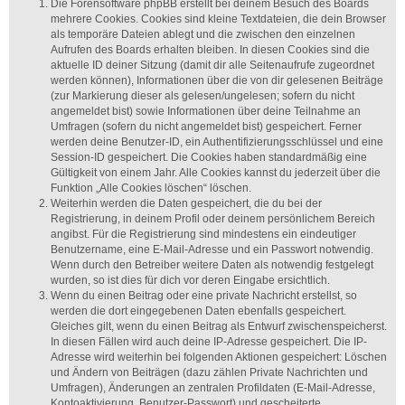
Die Forensoftware phpBB erstellt bei deinem Besuch des Boards
mehrere Cookies. Cookies sind kleine Textdateien, die dein Browser
als temporäre Dateien ablegt und die zwischen den einzelnen
Aufrufen des Boards erhalten bleiben. In diesen Cookies sind die
aktuelle ID deiner Sitzung (damit dir alle Seitenaufrufe zugeordnet
werden können), Informationen über die von dir gelesenen Beiträge
(zur Markierung dieser als gelesen/ungelesen; sofern du nicht
angemeldet bist) sowie Informationen über deine Teilnahme an
Umfragen (sofern du nicht angemeldet bist) gespeichert. Ferner
werden deine Benutzer-ID, ein Authentifizierungsschlüssel und eine
Session-ID gespeichert. Die Cookies haben standardmäßig eine
Gültigkeit von einem Jahr. Alle Cookies kannst du jederzeit über die
Funktion „Alle Cookies löschen“ löschen.
Weiterhin werden die Daten gespeichert, die du bei der
Registrierung, in deinem Profil oder deinem persönlichem Bereich
angibst. Für die Registrierung sind mindestens ein eindeutiger
Benutzername, eine E-Mail-Adresse und ein Passwort notwendig.
Wenn durch den Betreiber weitere Daten als notwendig festgelegt
wurden, so ist dies für dich vor deren Eingabe ersichtlich.
Wenn du einen Beitrag oder eine private Nachricht erstellst, so
werden die dort eingegebenen Daten ebenfalls gespeichert.
Gleiches gilt, wenn du einen Beitrag als Entwurf zwischenspeicherst.
In diesen Fällen wird auch deine IP-Adresse gespeichert. Die IP-
Adresse wird weiterhin bei folgenden Aktionen gespeichert: Löschen
und Ändern von Beiträgen (dazu zählen Private Nachrichten und
Umfragen), Änderungen an zentralen Profildaten (E-Mail-Adresse,
Kontoaktivierung, Benutzer-Passwort) und gescheiterte