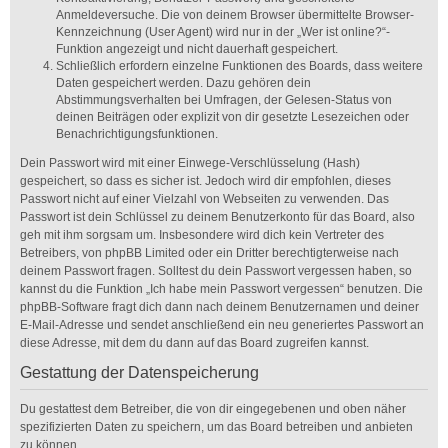
Anmeldeversuche. Die von deinem Browser übermittelte Browser-
Kennzeichnung (User Agent) wird nur in der „Wer ist online?“-
Funktion angezeigt und nicht dauerhaft gespeichert.
Schließlich erfordern einzelne Funktionen des Boards, dass weitere
Daten gespeichert werden. Dazu gehören dein
Abstimmungsverhalten bei Umfragen, der Gelesen-Status von
deinen Beiträgen oder explizit von dir gesetzte Lesezeichen oder
Benachrichtigungsfunktionen.
Dein Passwort wird mit einer Einwege-Verschlüsselung (Hash)
gespeichert, so dass es sicher ist. Jedoch wird dir empfohlen, dieses
Passwort nicht auf einer Vielzahl von Webseiten zu verwenden. Das
Passwort ist dein Schlüssel zu deinem Benutzerkonto für das Board, also
geh mit ihm sorgsam um. Insbesondere wird dich kein Vertreter des
Betreibers, von phpBB Limited oder ein Dritter berechtigterweise nach
deinem Passwort fragen. Solltest du dein Passwort vergessen haben, so
kannst du die Funktion „Ich habe mein Passwort vergessen“ benutzen. Die
phpBB-Software fragt dich dann nach deinem Benutzernamen und deiner
E-Mail-Adresse und sendet anschließend ein neu generiertes Passwort an
diese Adresse, mit dem du dann auf das Board zugreifen kannst.
Gestattung der Datenspeicherung
Du gestattest dem Betreiber, die von dir eingegebenen und oben näher
spezifizierten Daten zu speichern, um das Board betreiben und anbieten
zu können.