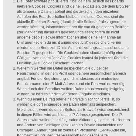
Die Forensoftware phpBB erstellt bei deinem Besuch des Boards
mehrere Cookies. Cookies sind kleine Textdateien, die dein Browser
als temporäre Dateien ablegt und die zwischen den einzelnen
Aufrufen des Boards erhalten bleiben. In diesen Cookies sind die
aktuelle ID deiner Sitzung (damit dir alle Seitenaufrufe zugeordnet
werden können), Informationen über die von dir gelesenen Beiträge
(zur Markierung dieser als gelesen/ungelesen; sofern du nicht
angemeldet bist) sowie Informationen über deine Teilnahme an
Umfragen (sofern du nicht angemeldet bist) gespeichert. Ferner
werden deine Benutzer-ID, ein Authentifizierungsschlüssel und eine
Session-ID gespeichert. Die Cookies haben standardmäßig eine
Gültigkeit von einem Jahr. Alle Cookies kannst du jederzeit über die
Funktion „Alle Cookies löschen“ löschen.
Weiterhin werden die Daten gespeichert, die du bei der
Registrierung, in deinem Profil oder deinem persönlichem Bereich
angibst. Für die Registrierung sind mindestens ein eindeutiger
Benutzername, eine E-Mail-Adresse und ein Passwort notwendig.
Wenn durch den Betreiber weitere Daten als notwendig festgelegt
wurden, so ist dies für dich vor deren Eingabe ersichtlich.
Wenn du einen Beitrag oder eine private Nachricht erstellst, so
werden die dort eingegebenen Daten ebenfalls gespeichert.
Gleiches gilt, wenn du einen Beitrag als Entwurf zwischenspeicherst.
In diesen Fällen wird auch deine IP-Adresse gespeichert. Die IP-
Adresse wird weiterhin bei folgenden Aktionen gespeichert: Löschen
und Ändern von Beiträgen (dazu zählen Private Nachrichten und
Umfragen), Änderungen an zentralen Profildaten (E-Mail-Adresse,
Kontoaktivierung, Benutzer-Passwort) und gescheiterte