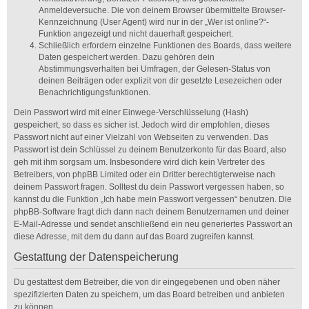
Anmeldeversuche. Die von deinem Browser übermittelte Browser-
Kennzeichnung (User Agent) wird nur in der „Wer ist online?“-
Funktion angezeigt und nicht dauerhaft gespeichert.
Schließlich erfordern einzelne Funktionen des Boards, dass weitere
Daten gespeichert werden. Dazu gehören dein
Abstimmungsverhalten bei Umfragen, der Gelesen-Status von
deinen Beiträgen oder explizit von dir gesetzte Lesezeichen oder
Benachrichtigungsfunktionen.
Dein Passwort wird mit einer Einwege-Verschlüsselung (Hash)
gespeichert, so dass es sicher ist. Jedoch wird dir empfohlen, dieses
Passwort nicht auf einer Vielzahl von Webseiten zu verwenden. Das
Passwort ist dein Schlüssel zu deinem Benutzerkonto für das Board, also
geh mit ihm sorgsam um. Insbesondere wird dich kein Vertreter des
Betreibers, von phpBB Limited oder ein Dritter berechtigterweise nach
deinem Passwort fragen. Solltest du dein Passwort vergessen haben, so
kannst du die Funktion „Ich habe mein Passwort vergessen“ benutzen. Die
phpBB-Software fragt dich dann nach deinem Benutzernamen und deiner
E-Mail-Adresse und sendet anschließend ein neu generiertes Passwort an
diese Adresse, mit dem du dann auf das Board zugreifen kannst.
Gestattung der Datenspeicherung
Du gestattest dem Betreiber, die von dir eingegebenen und oben näher
spezifizierten Daten zu speichern, um das Board betreiben und anbieten
zu können.