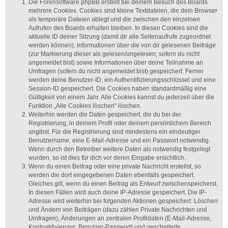
Die Forensoftware phpBB erstellt bei deinem Besuch des Boards
mehrere Cookies. Cookies sind kleine Textdateien, die dein Browser
als temporäre Dateien ablegt und die zwischen den einzelnen
Aufrufen des Boards erhalten bleiben. In diesen Cookies sind die
aktuelle ID deiner Sitzung (damit dir alle Seitenaufrufe zugeordnet
werden können), Informationen über die von dir gelesenen Beiträge
(zur Markierung dieser als gelesen/ungelesen; sofern du nicht
angemeldet bist) sowie Informationen über deine Teilnahme an
Umfragen (sofern du nicht angemeldet bist) gespeichert. Ferner
werden deine Benutzer-ID, ein Authentifizierungsschlüssel und eine
Session-ID gespeichert. Die Cookies haben standardmäßig eine
Gültigkeit von einem Jahr. Alle Cookies kannst du jederzeit über die
Funktion „Alle Cookies löschen“ löschen.
Weiterhin werden die Daten gespeichert, die du bei der
Registrierung, in deinem Profil oder deinem persönlichem Bereich
angibst. Für die Registrierung sind mindestens ein eindeutiger
Benutzername, eine E-Mail-Adresse und ein Passwort notwendig.
Wenn durch den Betreiber weitere Daten als notwendig festgelegt
wurden, so ist dies für dich vor deren Eingabe ersichtlich.
Wenn du einen Beitrag oder eine private Nachricht erstellst, so
werden die dort eingegebenen Daten ebenfalls gespeichert.
Gleiches gilt, wenn du einen Beitrag als Entwurf zwischenspeicherst.
In diesen Fällen wird auch deine IP-Adresse gespeichert. Die IP-
Adresse wird weiterhin bei folgenden Aktionen gespeichert: Löschen
und Ändern von Beiträgen (dazu zählen Private Nachrichten und
Umfragen), Änderungen an zentralen Profildaten (E-Mail-Adresse,
Kontoaktivierung, Benutzer-Passwort) und gescheiterte