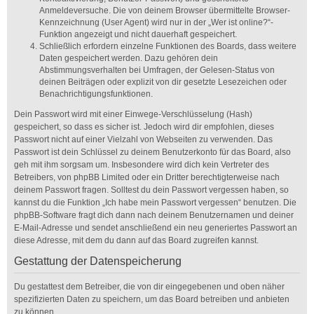
Anmeldeversuche. Die von deinem Browser übermittelte Browser-
Kennzeichnung (User Agent) wird nur in der „Wer ist online?“-
Funktion angezeigt und nicht dauerhaft gespeichert.
Schließlich erfordern einzelne Funktionen des Boards, dass weitere
Daten gespeichert werden. Dazu gehören dein
Abstimmungsverhalten bei Umfragen, der Gelesen-Status von
deinen Beiträgen oder explizit von dir gesetzte Lesezeichen oder
Benachrichtigungsfunktionen.
Dein Passwort wird mit einer Einwege-Verschlüsselung (Hash)
gespeichert, so dass es sicher ist. Jedoch wird dir empfohlen, dieses
Passwort nicht auf einer Vielzahl von Webseiten zu verwenden. Das
Passwort ist dein Schlüssel zu deinem Benutzerkonto für das Board, also
geh mit ihm sorgsam um. Insbesondere wird dich kein Vertreter des
Betreibers, von phpBB Limited oder ein Dritter berechtigterweise nach
deinem Passwort fragen. Solltest du dein Passwort vergessen haben, so
kannst du die Funktion „Ich habe mein Passwort vergessen“ benutzen. Die
phpBB-Software fragt dich dann nach deinem Benutzernamen und deiner
E-Mail-Adresse und sendet anschließend ein neu generiertes Passwort an
diese Adresse, mit dem du dann auf das Board zugreifen kannst.
Gestattung der Datenspeicherung
Du gestattest dem Betreiber, die von dir eingegebenen und oben näher
spezifizierten Daten zu speichern, um das Board betreiben und anbieten
zu können.