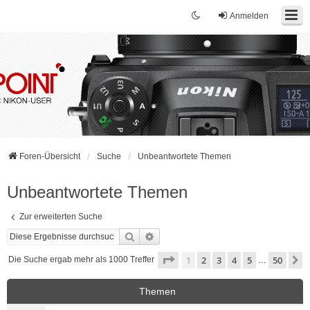
Anmelden
Foren-Übersicht
Suche
Unbeantwortete Themen
Unbeantwortete Themen
Zur erweiterten Suche
Suche
Erweiterte Suche
Seite
1
von
50
1
2
3
4
5
50
N
Die Suche ergab mehr als 1000 Treffer
…
Themen