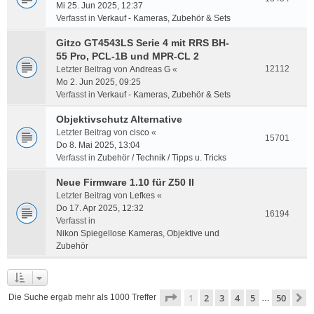
Mi 25. Jun 2025, 12:37
Verfasst in
Verkauf - Kameras, Zubehör & Sets
Gitzo GT4543LS Serie 4 mit RRS BH-
55 Pro, PCL-1B und MPR-CL 2
12112
Letzter Beitrag von
Andreas G
«
Mo 2. Jun 2025, 09:25
Verfasst in
Verkauf - Kameras, Zubehör & Sets
Objektivschutz Alternative
Letzter Beitrag von
cisco
«
15701
Do 8. Mai 2025, 13:04
Verfasst in
Zubehör / Technik / Tipps u. Tricks
Neue Firmware 1.10 für Z50 II
Letzter Beitrag von
Lefkes
«
Do 17. Apr 2025, 12:32
16194
Verfasst in
Nikon Spiegellose Kameras, Objektive und
Zubehör
Seite
1
von
50
1
2
3
4
5
50
N
Die Suche ergab mehr als 1000 Treffer
…