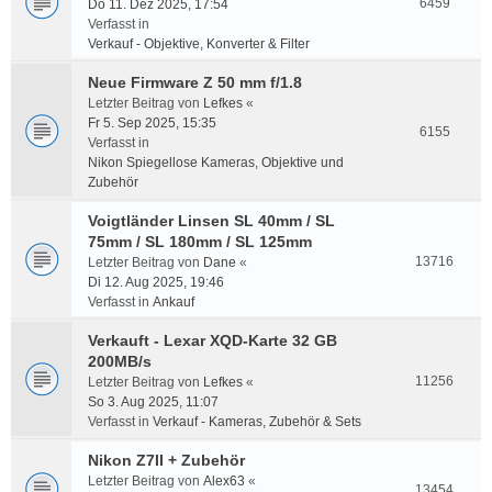
6459
Do 11. Dez 2025, 17:54
Verfasst in
Verkauf - Objektive, Konverter & Filter
Neue Firmware Z 50 mm f/1.8
Letzter Beitrag von
Lefkes
«
Fr 5. Sep 2025, 15:35
6155
Verfasst in
Nikon Spiegellose Kameras, Objektive und
Zubehör
Voigtländer Linsen SL 40mm / SL
75mm / SL 180mm / SL 125mm
13716
Letzter Beitrag von
Dane
«
Di 12. Aug 2025, 19:46
Verfasst in
Ankauf
Verkauft - Lexar XQD-Karte 32 GB
200MB/s
11256
Letzter Beitrag von
Lefkes
«
So 3. Aug 2025, 11:07
Verfasst in
Verkauf - Kameras, Zubehör & Sets
Nikon Z7II + Zubehör
Letzter Beitrag von
Alex63
«
13454