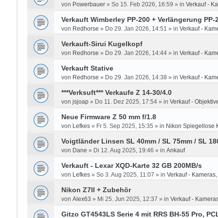
von
Powerbauer
»
So 15. Feb 2026, 16:59
» in
Verkauf - K
Verkauft Wimberley PP-200 + Verlängerung PP
von
Redhorse
»
Do 29. Jan 2026, 14:51
» in
Verkauf - Kam
Verkauft-Sirui Kugelkopf
von
Redhorse
»
Do 29. Jan 2026, 14:44
» in
Verkauf - Kam
Verkauft Stative
von
Redhorse
»
Do 29. Jan 2026, 14:38
» in
Verkauf - Kam
***Verksuft*** Verkaufe Z 14-30/4.0
von
jsjoap
»
Do 11. Dez 2025, 17:54
» in
Verkauf - Objektive
Neue Firmware Z 50 mm f/1.8
von
Lefkes
»
Fr 5. Sep 2025, 15:35
» in
Nikon Spiegellose 
Voigtländer Linsen SL 40mm / SL 75mm / SL 1
von
Dane
»
Di 12. Aug 2025, 19:46
» in
Ankauf
Verkauft - Lexar XQD-Karte 32 GB 200MB/s
von
Lefkes
»
So 3. Aug 2025, 11:07
» in
Verkauf - Kameras,
Nikon Z7II + Zubehör
von
Alex63
»
Mi 25. Jun 2025, 12:37
» in
Verkauf - Kameras
Gitzo GT4543LS Serie 4 mit RRS BH-55 Pro, P