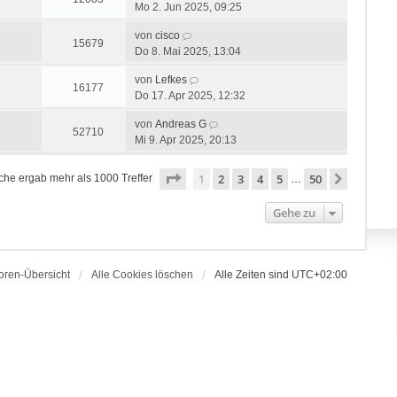
Mo 2. Jun 2025, 09:25
von
cisco
15679
Do 8. Mai 2025, 13:04
von
Lefkes
16177
Do 17. Apr 2025, 12:32
von
Andreas G
52710
Mi 9. Apr 2025, 20:13
Seite
1
von
50
1
2
3
4
5
50
Nächste
che ergab mehr als 1000 Treffer
…
Gehe zu
oren-Übersicht
Alle Cookies löschen
Alle Zeiten sind
UTC+02:00