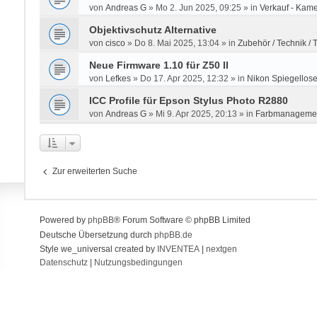
von
Andreas G
»
Mo 2. Jun 2025, 09:25
» in
Verkauf - Kame
Objektivschutz Alternative
von
cisco
»
Do 8. Mai 2025, 13:04
» in
Zubehör / Technik / T
Neue Firmware 1.10 für Z50 II
von
Lefkes
»
Do 17. Apr 2025, 12:32
» in
Nikon Spiegellos
ICC Profile für Epson Stylus Photo R2880
von
Andreas G
»
Mi 9. Apr 2025, 20:13
» in
Farbmanageme
Zur erweiterten Suche
Powered by
phpBB
® Forum Software © phpBB Limited
Deutsche Übersetzung durch
phpBB.de
Style we_universal created by
INVENTEA
|
nextgen
Datenschutz
|
Nutzungsbedingungen