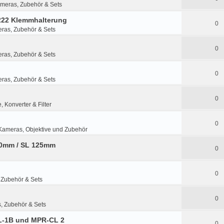
ameras, Zubehör & Sets
-222 Klemmhalterung
0
eras, Zubehör & Sets
0
eras, Zubehör & Sets
0
eras, Zubehör & Sets
0
, Konverter & Filter
0
Kameras, Objektive und Zubehör
80mm / SL 125mm
0
0
 Zubehör & Sets
0
, Zubehör & Sets
CL-1B und MPR-CL 2
0