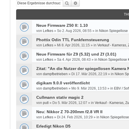
Suche
Erweiterte Suche
TH
Neue Firmware Z50 II: 1.10
von
Lefkes
»
So 2. Aug 2026, 08:55
» in
Nikon Spiegellose
Phottix Odin TTL Funkfernsteuerung
von
Lefkes
»
Mi 8. Apr 2026, 11:15
» in
Verkauf - Kameras, 
Neue Firmware für Z9 (5.32) und Zf (3.01)
von
Lefkes
»
Sa 4. Apr 2026, 08:43
» in
Nikon Spiegellose 
Zitat: "An die Nutzer der spiegellosen Kamera
von
dampfbetrieben
»
Di 17. Mär 2026, 22:19
» in
Nikon Sp
digikam 9.0.0 veröffentlicht
von
dampfbetrieben
»
Mo 9. Mär 2026, 13:53
» in
EBV / Sof
Cullmann stativ magic 2
von
putl
»
Do 5. Mär 2026, 12:07
» in
Verkauf - Kameras, Z
Neu: Nikkor Z 70-200mm f2.8 VR II
von
Lefkes
»
Di 24. Feb 2026, 10:29
» in
Nikon Spiegellose
Erledigt Nikon D5