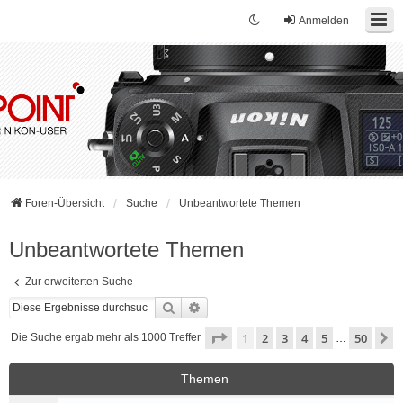
Anmelden
Foren-Übersicht
Suche
Unbeantwortete Themen
Unbeantwortete Themen
Zur erweiterten Suche
Suche
Erweiterte Suche
Seite
1
von
50
1
2
3
4
5
50
N
Die Suche ergab mehr als 1000 Treffer
…
Themen