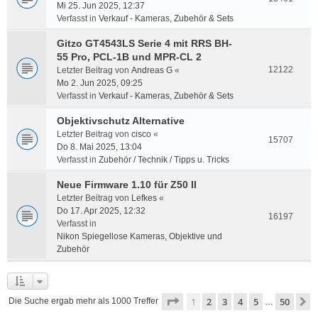
Mi 25. Jun 2025, 12:37
Verfasst in
Verkauf - Kameras, Zubehör & Sets
Gitzo GT4543LS Serie 4 mit RRS BH-
55 Pro, PCL-1B und MPR-CL 2
12122
Letzter Beitrag von
Andreas G
«
Mo 2. Jun 2025, 09:25
Verfasst in
Verkauf - Kameras, Zubehör & Sets
Objektivschutz Alternative
Letzter Beitrag von
cisco
«
15707
Do 8. Mai 2025, 13:04
Verfasst in
Zubehör / Technik / Tipps u. Tricks
Neue Firmware 1.10 für Z50 II
Letzter Beitrag von
Lefkes
«
Do 17. Apr 2025, 12:32
16197
Verfasst in
Nikon Spiegellose Kameras, Objektive und
Zubehör
Seite
1
von
50
1
2
3
4
5
50
N
Die Suche ergab mehr als 1000 Treffer
…