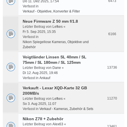
6473
Do 11. Dez 2025, 17:54
Verfasst in
Verkauf - Objektive, Konverter & Filter
Neue Firmware Z 50 mm f/1.8
Letzter Beitrag von
Lefkes
«
Fr 5. Sep 2025, 15:35
6166
Verfasst in
Nikon Spiegellose Kameras, Objektive und
Zubehör
Voigtländer Linsen SL 40mm / SL
75mm / SL 180mm / SL 125mm
13736
Letzter Beitrag von
Dane
«
Di 12. Aug 2025, 19:46
Verfasst in
Ankauf
Verkauft - Lexar XQD-Karte 32 GB
200MB/s
11270
Letzter Beitrag von
Lefkes
«
So 3. Aug 2025, 11:07
Verfasst in
Verkauf - Kameras, Zubehör & Sets
Nikon Z7II + Zubehör
Letzter Beitrag von
Alex63
«
13461