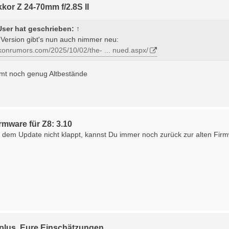
kor Z 24-70mm f/2.8S II
User
hat geschrieben:
↑
 Version gibt's nun auch nimmer neu:
ikonrumors.com/2025/10/02/the- ... nued.aspx/
mmt noch genug Altbestände
rmware für Z8: 3.10
dem Update nicht klappt, kannst Du immer noch zurück zur alten Firm
plus, Eure Einschätzungen