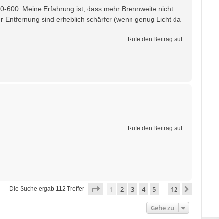
60-600. Meine Erfahrung ist, dass mehr Brennweite nicht
ger Entfernung sind erheblich schärfer (wenn genug Licht da
Rufe den Beitrag auf
Rufe den Beitrag auf
Seite
1
von
12
1
2
3
4
5
12
Nächste
Die Suche ergab 112 Treffer
…
Gehe zu