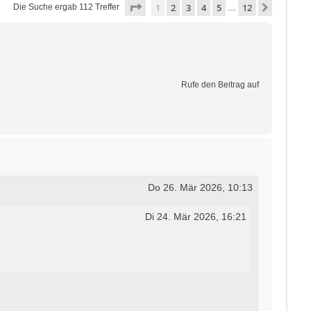
Seite
1
von
12
1
2
3
4
5
12
Nächste
Die Suche ergab 112 Treffer
…
Rufe den Beitrag auf
Do 26. Mär 2026, 10:13
Di 24. Mär 2026, 16:21