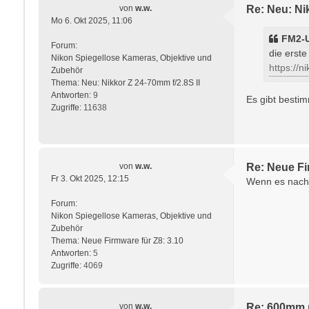
von
w.w.
Re: Neu: Nik
Mo 6. Okt 2025, 11:06
FM2-
Forum:
die erste
Nikon Spiegellose Kameras, Objektive und
https://n
Zubehör
Thema:
Neu: Nikkor Z 24-70mm f/2.8S II
Antworten:
9
Es gibt besti
Zugriffe:
11638
von
w.w.
Re: Neue Fi
Fr 3. Okt 2025, 12:15
Wenn es nach 
Forum:
Nikon Spiegellose Kameras, Objektive und
Zubehör
Thema:
Neue Firmware für Z8: 3.10
Antworten:
5
Zugriffe:
4069
von
w.w.
Re: 600mm 