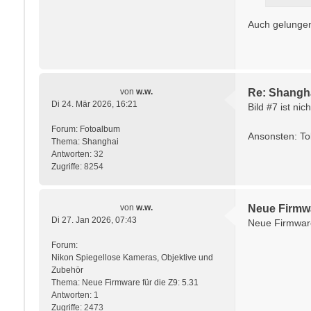
Auch gelunge
von
w.w.
Re: Shangh
Di 24. Mär 2026, 16:21
Bild #7 ist nic
Forum:
Fotoalbum
Ansonsten: Tol
Thema:
Shanghai
Antworten:
32
Zugriffe:
8254
von
w.w.
Neue Firmwa
Di 27. Jan 2026, 07:43
Neue Firmware
Forum:
Nikon Spiegellose Kameras, Objektive und
Zubehör
Thema:
Neue Firmware für die Z9: 5.31
Antworten:
1
Zugriffe:
2473