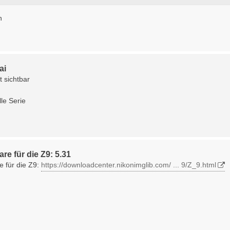
n
ai
ht sichtbar
le Serie
re für die Z9: 5.31
 für die Z9:
https://downloadcenter.nikonimglib.com/ ... 9/Z_9.html