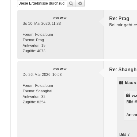
Suche
Erweiterte Suche
von
w.w.
Re: Prag
So 10. Mai 2026, 11:33
Bei mir geht e
Forum:
Fotoalbum
Thema:
Prag
Antworten:
19
Zugriffe:
4073
von
w.w.
Re: Shangh
Do 26. Mär 2026, 10:53
klaus
Forum:
Fotoalbum
Thema:
Shanghai
w.
Antworten:
32
Bild #
Zugriffe:
8254
Anson
Bild 7