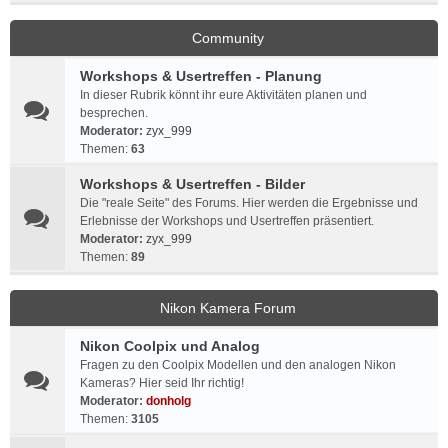
Community
Workshops & Usertreffen - Planung
In dieser Rubrik könnt ihr eure Aktivitäten planen und
besprechen.
Moderator:
zyx_999
Themen:
63
Workshops & Usertreffen - Bilder
Die "reale Seite" des Forums. Hier werden die Ergebnisse und
Erlebnisse der Workshops und Usertreffen präsentiert.
Moderator:
zyx_999
Themen:
89
Nikon Kamera Forum
Nikon Coolpix und Analog
Fragen zu den Coolpix Modellen und den analogen Nikon
Kameras? Hier seid Ihr richtig!
Moderator:
donholg
Themen:
3105