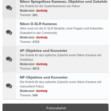
Nikon Spiegellose Kameras, Objektive und Zubehör
Die Rubrik für die Systemkameras von Nikon
Moderator:
donholg
Themen:
261
Nikon D-SLR Kameras
Alles rund um die D-SLR Modelle, eure Fragen und Antworten.
Diskutiert in der Community.
Moderator:
donholg
Themen:
4723
AF-Objektive und Konverter
Die Rubrik für das optische Zubehör eurer Nikon Kamera mit
Autofokus
Moderator:
donholg
Themen:
4672
MF-Objektive und Konverter
Die Rubrik für das optische Zubehör eurer Nikon Kamera mit
manuellem Fokus
Moderator:
donholg
Themen:
549
Fotozubehör