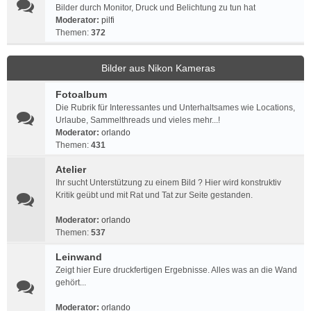
Bilder durch Monitor, Druck und Belichtung zu tun hat
Moderator:
pilfi
Themen:
372
Bilder aus Nikon Kameras
Fotoalbum
Die Rubrik für Interessantes und Unterhaltsames wie Locations,
Urlaube, Sammelthreads und vieles mehr...!
Moderator:
orlando
Themen:
431
Atelier
Ihr sucht Unterstützung zu einem Bild ? Hier wird konstruktiv
Kritik geübt und mit Rat und Tat zur Seite gestanden.
Moderator:
orlando
Themen:
537
Leinwand
Zeigt hier Eure druckfertigen Ergebnisse. Alles was an die Wand
gehört...
Moderator:
orlando