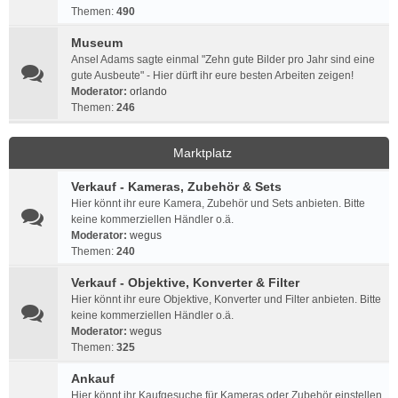
Themen:
490
Museum
Ansel Adams sagte einmal "Zehn gute Bilder pro Jahr sind eine
gute Ausbeute" - Hier dürft ihr eure besten Arbeiten zeigen!
Moderator:
orlando
Themen:
246
Marktplatz
Verkauf - Kameras, Zubehör & Sets
Hier könnt ihr eure Kamera, Zubehör und Sets anbieten. Bitte
keine kommerziellen Händler o.ä.
Moderator:
wegus
Themen:
240
Verkauf - Objektive, Konverter & Filter
Hier könnt ihr eure Objektive, Konverter und Filter anbieten. Bitte
keine kommerziellen Händler o.ä.
Moderator:
wegus
Themen:
325
Ankauf
Hier könnt ihr Kaufgesuche für Kameras oder Zubehör einstellen.