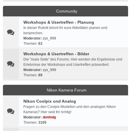
Community
Workshops & Usertreffen - Planung
In dieser Rubrik könnt ihr eure Aktivitäten planen und
besprechen.
Moderator:
zyx_999
Themen:
63
Workshops & Usertreffen - Bilder
Die "reale Seite" des Forums. Hier werden die Ergebnisse und
Erlebnisse der Workshops und Usertreffen präsentiert.
Moderator:
zyx_999
Themen:
89
Nikon Kamera Forum
Nikon Coolpix und Analog
Fragen zu den Coolpix Modellen und den analogen Nikon
Kameras? Hier seid Ihr richtig!
Moderator:
donholg
Themen:
3105