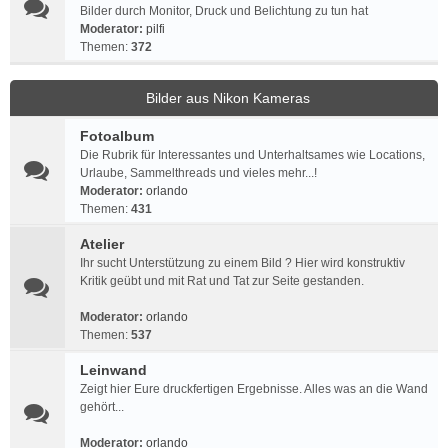
Bilder durch Monitor, Druck und Belichtung zu tun hat
Moderator:
pilfi
Themen:
372
Bilder aus Nikon Kameras
Fotoalbum
Die Rubrik für Interessantes und Unterhaltsames wie Locations,
Urlaube, Sammelthreads und vieles mehr...!
Moderator:
orlando
Themen:
431
Atelier
Ihr sucht Unterstützung zu einem Bild ? Hier wird konstruktiv
Kritik geübt und mit Rat und Tat zur Seite gestanden.
Moderator:
orlando
Themen:
537
Leinwand
Zeigt hier Eure druckfertigen Ergebnisse. Alles was an die Wand
gehört...
Moderator:
orlando