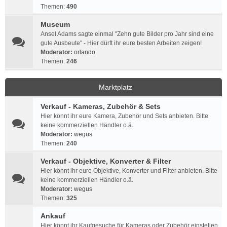
Themen:
490
Museum
Ansel Adams sagte einmal "Zehn gute Bilder pro Jahr sind eine
gute Ausbeute" - Hier dürft ihr eure besten Arbeiten zeigen!
Moderator:
orlando
Themen:
246
Marktplatz
Verkauf - Kameras, Zubehör & Sets
Hier könnt ihr eure Kamera, Zubehör und Sets anbieten. Bitte
keine kommerziellen Händler o.ä.
Moderator:
wegus
Themen:
240
Verkauf - Objektive, Konverter & Filter
Hier könnt ihr eure Objektive, Konverter und Filter anbieten. Bitte
keine kommerziellen Händler o.ä.
Moderator:
wegus
Themen:
325
Ankauf
Hier könnt ihr Kaufgesuche für Kameras oder Zubehör einstellen.