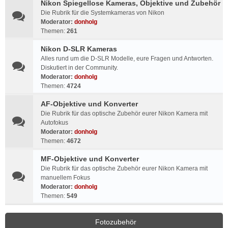
Nikon Spiegellose Kameras, Objektive und Zubehör
Die Rubrik für die Systemkameras von Nikon
Moderator:
donholg
Themen:
261
Nikon D-SLR Kameras
Alles rund um die D-SLR Modelle, eure Fragen und Antworten.
Diskutiert in der Community.
Moderator:
donholg
Themen:
4724
AF-Objektive und Konverter
Die Rubrik für das optische Zubehör eurer Nikon Kamera mit
Autofokus
Moderator:
donholg
Themen:
4672
MF-Objektive und Konverter
Die Rubrik für das optische Zubehör eurer Nikon Kamera mit
manuellem Fokus
Moderator:
donholg
Themen:
549
Fotozubehör