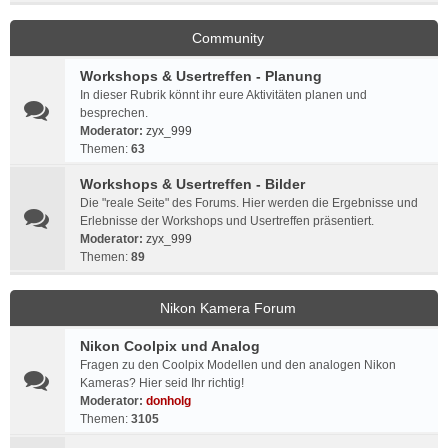
Community
Workshops & Usertreffen - Planung
In dieser Rubrik könnt ihr eure Aktivitäten planen und
besprechen.
Moderator:
zyx_999
Themen:
63
Workshops & Usertreffen - Bilder
Die "reale Seite" des Forums. Hier werden die Ergebnisse und
Erlebnisse der Workshops und Usertreffen präsentiert.
Moderator:
zyx_999
Themen:
89
Nikon Kamera Forum
Nikon Coolpix und Analog
Fragen zu den Coolpix Modellen und den analogen Nikon
Kameras? Hier seid Ihr richtig!
Moderator:
donholg
Themen:
3105