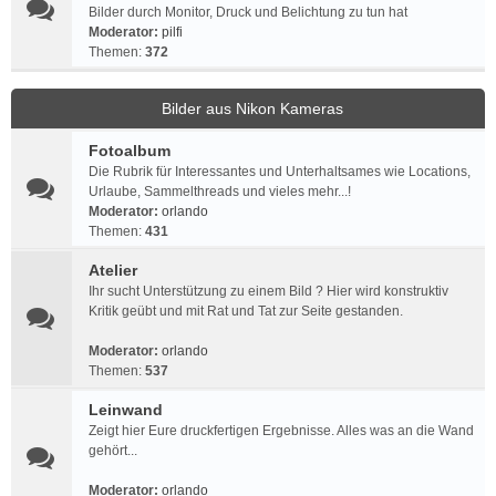
Bilder durch Monitor, Druck und Belichtung zu tun hat
Moderator:
pilfi
Themen:
372
Bilder aus Nikon Kameras
Fotoalbum
Die Rubrik für Interessantes und Unterhaltsames wie Locations,
Urlaube, Sammelthreads und vieles mehr...!
Moderator:
orlando
Themen:
431
Atelier
Ihr sucht Unterstützung zu einem Bild ? Hier wird konstruktiv
Kritik geübt und mit Rat und Tat zur Seite gestanden.
Moderator:
orlando
Themen:
537
Leinwand
Zeigt hier Eure druckfertigen Ergebnisse. Alles was an die Wand
gehört...
Moderator:
orlando