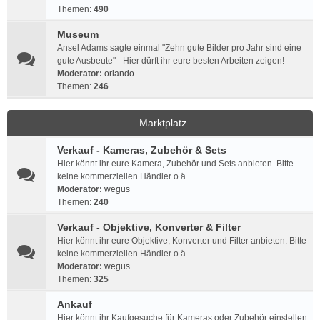
Themen:
490
Museum
Ansel Adams sagte einmal "Zehn gute Bilder pro Jahr sind eine
gute Ausbeute" - Hier dürft ihr eure besten Arbeiten zeigen!
Moderator:
orlando
Themen:
246
Marktplatz
Verkauf - Kameras, Zubehör & Sets
Hier könnt ihr eure Kamera, Zubehör und Sets anbieten. Bitte
keine kommerziellen Händler o.ä.
Moderator:
wegus
Themen:
240
Verkauf - Objektive, Konverter & Filter
Hier könnt ihr eure Objektive, Konverter und Filter anbieten. Bitte
keine kommerziellen Händler o.ä.
Moderator:
wegus
Themen:
325
Ankauf
Hier könnt ihr Kaufgesuche für Kameras oder Zubehör einstellen.