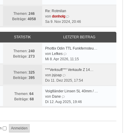
t
u
r
r
e
B
a
Re: Rotmilan
s
e
Themen:
246
g
N
von
donholg
t
i
Beiträge:
4058
e
Sa 9. Nov 2024, 20:46
e
t
u
r
r
e
B
a
STATISTIK
LETZTER BEITRAG
s
e
g
t
i
e
Phottix Odin TTL Funkfernsteu…
t
Themen:
240
N
r
von
Lefkes
r
Beiträge:
273
e
B
Mi 8. Apr 2026, 11:15
a
u
e
g
e
i
***Verksuft*** Verkaufe Z 14…
Themen:
325
N
s
t
von
jsjoap
Beiträge:
395
e
t
r
Do 11. Dez 2025, 17:54
u
e
a
e
r
g
Voigtländer Linsen SL 40mm / …
Themen:
64
N
s
B
von
Dane
Beiträge:
68
e
t
e
Di 12. Aug 2025, 19:46
u
e
i
e
r
t
s
B
r
t
e
a
en
e
i
g