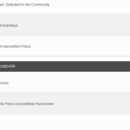
n. Diskutiert in der Community.
t Autofokus
mit manuellem Fokus
ZUBEHÖR
insatz
lte Fotos und perfekte Panoramen