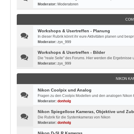
Moderator:
Moderatoren
COM
Workshops & Usertreffen - Planung
In dieser Rubrik könnt ihr eure Aktivitäten planen und besp
Moderator:
zyx_999
Workshops & Usertreffen - Bilder
Die "reale Seite" des Forums. Hier werden die Ergebnisse 
Moderator:
zyx_999
NIKON KA
Nikon Coolpix und Analog
Fragen zu den Coolpix Modellen und den analogen Nikon Ka
Moderator:
donholg
Nikon Spiegellose Kameras, Objektive und Zu
Die Rubrik für die Systemkameras von Nikon
Moderator:
donholg
Nikon D-SLR Kameras