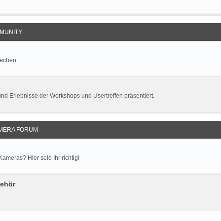
MUNITY
rechen.
und Erlebnisse der Workshops und Usertreffen präsentiert.
MERA FORUM
meras? Hier seid Ihr richtig!
behör