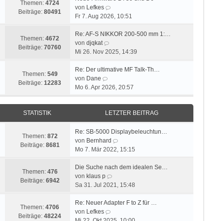
Themen:
4724
s
N
B
von
Lefkes
Beiträge:
80491
t
e
e
Fr 7. Aug 2026, 10:51
e
u
i
r
e
t
Re: AF-S NIKKOR 200-500 mm 1:…
Themen:
4672
N
B
s
r
von
djqkat
Beiträge:
70760
e
e
t
a
Mi 26. Nov 2025, 14:39
u
i
e
g
e
t
r
Re: Der ultimative MF Talk-Th…
Themen:
549
N
s
r
B
von
Dane
Beiträge:
12283
e
t
a
e
Mo 6. Apr 2026, 20:57
u
e
g
i
e
r
t
STATISTIK
LETZTER BEITRAG
s
B
r
t
e
a
e
i
g
Re: SB-5000 Displaybeleuchtun…
Themen:
872
r
t
N
von
Bernhard
Beiträge:
8681
B
r
e
Mo 7. Mär 2022, 15:15
e
a
u
i
g
e
Die Suche nach dem idealen Se…
Themen:
476
t
N
s
von
klaus p
Beiträge:
6942
r
e
t
Sa 31. Jul 2021, 15:48
a
u
e
g
e
r
Re: Neuer Adapter F to Z für …
Themen:
4706
N
s
B
von
Lefkes
Beiträge:
48224
e
t
e
Mi 22. Okt 2025, 10:00