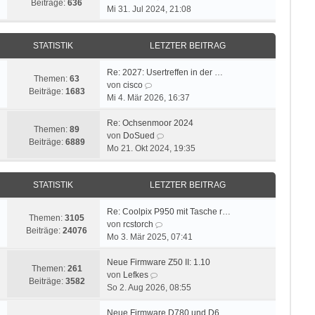
Beiträge:
636
e
Mi 31. Jul 2024, 21:08
u
e
STATISTIK
LETZTER BEITRAG
s
t
e
Re: 2027: Usertreffen in der …
Themen:
63
N
r
von
cisco
Beiträge:
1683
e
B
Mi 4. Mär 2026, 16:37
u
e
e
i
Re: Ochsenmoor 2024
Themen:
89
s
t
N
von
DoSued
Beiträge:
6889
t
r
e
Mo 21. Okt 2024, 19:35
e
a
u
r
g
e
STATISTIK
LETZTER BEITRAG
B
s
e
t
i
e
Re: Coolpix P950 mit Tasche r…
Themen:
3105
t
N
r
von
rcstorch
Beiträge:
24076
r
e
B
Mo 3. Mär 2025, 07:41
a
u
e
g
e
i
Neue Firmware Z50 II: 1.10
Themen:
261
N
s
t
von
Lefkes
Beiträge:
3582
e
t
r
So 2. Aug 2026, 08:55
u
e
a
e
r
g
Neue Firmware D780 und D6