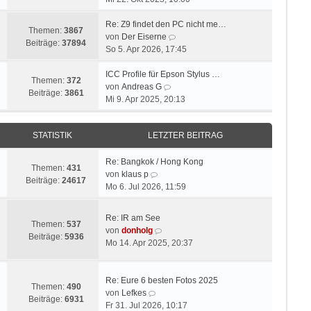
u
e
i
e
r
t
Re: Z9 findet den PC nicht me…
Themen:
3867
s
B
r
N
von
Der Eiserne
Beiträge:
37894
t
e
a
e
So 5. Apr 2026, 17:45
e
i
g
u
r
t
e
ICC Profile für Epson Stylus …
Themen:
372
B
r
N
s
von
Andreas G
Beiträge:
3861
e
a
e
t
Mi 9. Apr 2025, 20:13
i
g
u
e
t
e
r
STATISTIK
LETZTER BEITRAG
r
s
B
a
t
e
g
e
i
Re: Bangkok / Hong Kong
Themen:
431
N
r
t
von
klaus p
Beiträge:
24617
e
B
r
Mo 6. Jul 2026, 11:59
u
e
a
e
i
g
Re: IR am See
s
t
Themen:
537
N
von
donholg
t
r
Beiträge:
5936
e
Mo 14. Apr 2025, 20:37
e
a
u
r
g
e
B
s
Re: Eure 6 besten Fotos 2025
e
Themen:
490
N
t
von
Lefkes
i
Beiträge:
6931
e
e
Fr 31. Jul 2026, 10:17