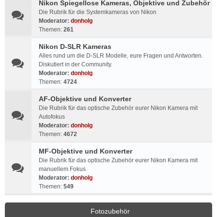
Nikon Spiegellose Kameras, Objektive und Zubehör
Die Rubrik für die Systemkameras von Nikon
Moderator:
donholg
Themen:
261
Nikon D-SLR Kameras
Alles rund um die D-SLR Modelle, eure Fragen und Antworten.
Diskutiert in der Community.
Moderator:
donholg
Themen:
4724
AF-Objektive und Konverter
Die Rubrik für das optische Zubehör eurer Nikon Kamera mit
Autofokus
Moderator:
donholg
Themen:
4672
MF-Objektive und Konverter
Die Rubrik für das optische Zubehör eurer Nikon Kamera mit
manuellem Fokus
Moderator:
donholg
Themen:
549
Fotozubehör