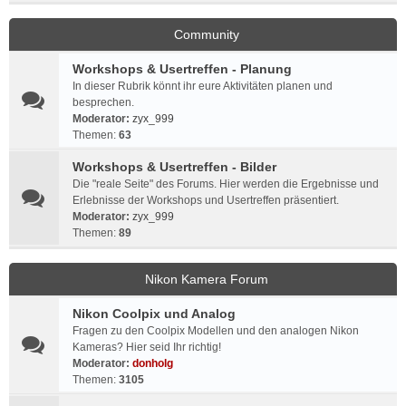
Community
Workshops & Usertreffen - Planung
In dieser Rubrik könnt ihr eure Aktivitäten planen und
besprechen.
Moderator:
zyx_999
Themen:
63
Workshops & Usertreffen - Bilder
Die "reale Seite" des Forums. Hier werden die Ergebnisse und
Erlebnisse der Workshops und Usertreffen präsentiert.
Moderator:
zyx_999
Themen:
89
Nikon Kamera Forum
Nikon Coolpix und Analog
Fragen zu den Coolpix Modellen und den analogen Nikon
Kameras? Hier seid Ihr richtig!
Moderator:
donholg
Themen:
3105