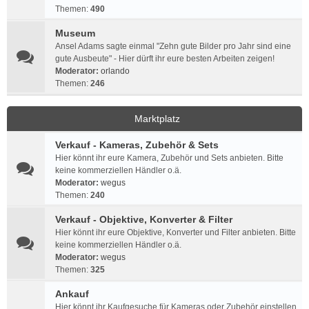
Themen:
490
Museum
Ansel Adams sagte einmal "Zehn gute Bilder pro Jahr sind eine
gute Ausbeute" - Hier dürft ihr eure besten Arbeiten zeigen!
Moderator:
orlando
Themen:
246
Marktplatz
Verkauf - Kameras, Zubehör & Sets
Hier könnt ihr eure Kamera, Zubehör und Sets anbieten. Bitte
keine kommerziellen Händler o.ä.
Moderator:
wegus
Themen:
240
Verkauf - Objektive, Konverter & Filter
Hier könnt ihr eure Objektive, Konverter und Filter anbieten. Bitte
keine kommerziellen Händler o.ä.
Moderator:
wegus
Themen:
325
Ankauf
Hier könnt ihr Kaufgesuche für Kameras oder Zubehör einstellen.