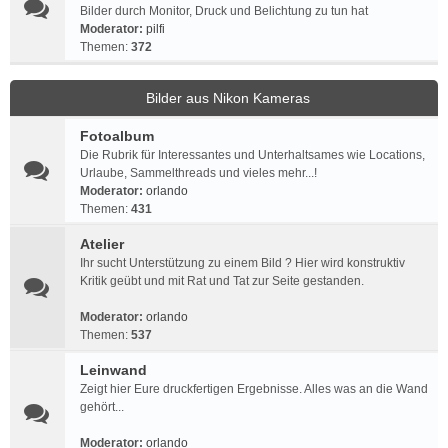
Bilder durch Monitor, Druck und Belichtung zu tun hat
Moderator:
pilfi
Themen:
372
Bilder aus Nikon Kameras
Fotoalbum
Die Rubrik für Interessantes und Unterhaltsames wie Locations,
Urlaube, Sammelthreads und vieles mehr...!
Moderator:
orlando
Themen:
431
Atelier
Ihr sucht Unterstützung zu einem Bild ? Hier wird konstruktiv
Kritik geübt und mit Rat und Tat zur Seite gestanden.
Moderator:
orlando
Themen:
537
Leinwand
Zeigt hier Eure druckfertigen Ergebnisse. Alles was an die Wand
gehört...
Moderator:
orlando