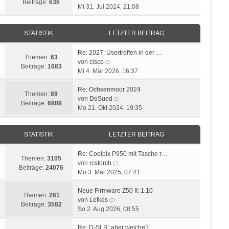
Beiträge:
636
e
Mi 31. Jul 2024, 21:08
u
e
STATISTIK
LETZTER BEITRAG
s
t
e
Re: 2027: Usertreffen in der …
Themen:
63
N
r
von
cisco
Beiträge:
1683
e
B
Mi 4. Mär 2026, 16:37
u
e
e
i
Re: Ochsenmoor 2024
Themen:
89
s
t
N
von
DoSued
Beiträge:
6889
t
r
e
Mo 21. Okt 2024, 19:35
e
a
u
r
g
e
STATISTIK
LETZTER BEITRAG
B
s
e
t
i
e
Re: Coolpix P950 mit Tasche r…
Themen:
3105
t
N
r
von
rcstorch
Beiträge:
24076
r
e
B
Mo 3. Mär 2025, 07:41
a
u
e
g
e
i
Neue Firmware Z50 II: 1.10
Themen:
261
N
s
t
von
Lefkes
Beiträge:
3582
e
t
r
So 2. Aug 2026, 08:55
u
e
a
e
r
g
Re: D-SLR: aber welche?