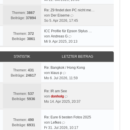
u
e
i
e
r
t
Re: Z9 findet den PC nicht me…
Themen:
3867
s
B
r
N
von
Der Eiserne
Beiträge:
37894
t
e
a
e
So 5. Apr 2026, 17:45
e
i
g
u
r
t
e
ICC Profile für Epson Stylus …
Themen:
372
B
r
N
s
von
Andreas G
Beiträge:
3861
e
a
e
t
Mi 9. Apr 2025, 20:13
i
g
u
e
t
e
r
STATISTIK
LETZTER BEITRAG
r
s
B
a
t
e
g
e
i
Re: Bangkok / Hong Kong
Themen:
431
N
r
t
von
klaus p
Beiträge:
24617
e
B
r
Mo 6. Jul 2026, 11:59
u
e
a
e
i
g
Re: IR am See
s
t
Themen:
537
N
von
donholg
t
r
Beiträge:
5936
e
Mo 14. Apr 2025, 20:37
e
a
u
r
g
e
B
s
Re: Eure 6 besten Fotos 2025
e
Themen:
490
N
t
von
Lefkes
i
Beiträge:
6931
e
e
Fr 31. Jul 2026, 10:17