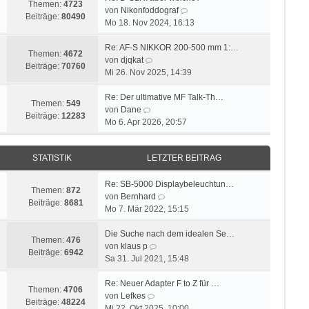
Themen:
4723
s
B
N
von
Nikonfoddograf
Beiträge:
80490
t
e
e
Mo 18. Nov 2024, 16:13
e
i
u
r
t
e
Re: AF-S NIKKOR 200-500 mm 1:…
Themen:
4672
N
B
r
s
von
djqkat
Beiträge:
70760
e
e
a
t
Mi 26. Nov 2025, 14:39
u
i
g
e
e
t
r
Re: Der ultimative MF Talk-Th…
Themen:
549
N
s
r
B
von
Dane
Beiträge:
12283
e
t
a
e
Mo 6. Apr 2026, 20:57
u
e
g
i
e
r
t
STATISTIK
LETZTER BEITRAG
s
B
r
t
e
a
e
i
g
Re: SB-5000 Displaybeleuchtun…
Themen:
872
r
t
N
von
Bernhard
Beiträge:
8681
B
r
e
Mo 7. Mär 2022, 15:15
e
a
u
i
g
e
Die Suche nach dem idealen Se…
Themen:
476
t
N
s
von
klaus p
Beiträge:
6942
r
e
t
Sa 31. Jul 2021, 15:48
a
u
e
g
e
r
Re: Neuer Adapter F to Z für …
Themen:
4706
N
s
B
von
Lefkes
Beiträge:
48224
e
t
e
Mi 22. Okt 2025, 10:00