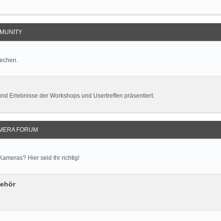
MUNITY
rechen.
und Erlebnisse der Workshops und Usertreffen präsentiert.
MERA FORUM
meras? Hier seid Ihr richtig!
behör