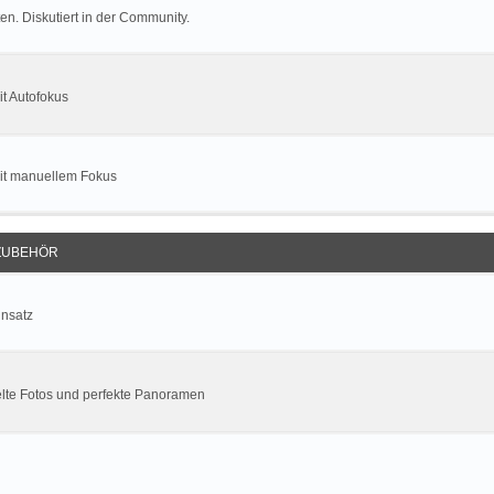
n. Diskutiert in der Community.
t Autofokus
mit manuellem Fokus
ZUBEHÖR
insatz
lte Fotos und perfekte Panoramen