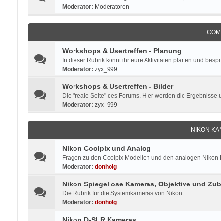
Moderator:
Moderatoren
COM
Workshops & Usertreffen - Planung
In dieser Rubrik könnt ihr eure Aktivitäten planen und besp
Moderator:
zyx_999
Workshops & Usertreffen - Bilder
Die "reale Seite" des Forums. Hier werden die Ergebnisse 
Moderator:
zyx_999
NIKON KA
Nikon Coolpix und Analog
Fragen zu den Coolpix Modellen und den analogen Nikon Ka
Moderator:
donholg
Nikon Spiegellose Kameras, Objektive und Zu
Die Rubrik für die Systemkameras von Nikon
Moderator:
donholg
Nikon D-SLR Kameras