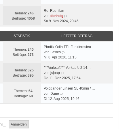
t
u
r
r
e
B
a
Re: Rotmilan
s
e
Themen:
246
g
N
von
donholg
t
i
Beiträge:
4058
e
Sa 9. Nov 2024, 20:46
e
t
u
r
r
e
B
a
STATISTIK
LETZTER BEITRAG
s
e
g
t
i
e
Phottix Odin TTL Funkfernsteu…
t
Themen:
240
N
r
von
Lefkes
r
Beiträge:
273
e
B
Mi 8. Apr 2026, 11:15
a
u
e
g
e
i
***Verksuft*** Verkaufe Z 14…
Themen:
325
N
s
t
von
jsjoap
Beiträge:
395
e
t
r
Do 11. Dez 2025, 17:54
u
e
a
e
r
g
Voigtländer Linsen SL 40mm / …
Themen:
64
N
s
B
von
Dane
Beiträge:
68
e
t
e
Di 12. Aug 2025, 19:46
u
e
i
e
r
t
s
B
r
t
e
a
en
e
i
g