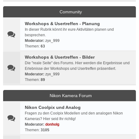
Community
Workshops & Usertreffen - Planung
In dieser Rubrik könnt ihr eure Aktivitäten planen und
besprechen.
Moderator:
zyx_999
Themen:
63
Workshops & Usertreffen - Bilder
Die "reale Seite" des Forums. Hier werden die Ergebnisse und
Erlebnisse der Workshops und Usertreffen präsentiert.
Moderator:
zyx_999
Themen:
89
Nikon Kamera Forum
Nikon Coolpix und Analog
Fragen zu den Coolpix Modellen und den analogen Nikon
Kameras? Hier seid Ihr richtig!
Moderator:
donholg
Themen:
3105