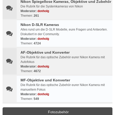
Nikon Spiegellose Kameras, Objektive und Zubehör
Die Rubrik für die Systemkameras von Nikon
Moderator:
donholg
Themen:
261
Nikon D-SLR Kameras
Alles rund um die D-SLR Modelle, eure Fragen und Antworten.
Diskutiert in der Community.
Moderator:
donholg
Themen:
4724
AF-Objektive und Konverter
Die Rubrik für das optische Zubehör eurer Nikon Kamera mit
Autofokus
Moderator:
donholg
Themen:
4672
MF-Objektive und Konverter
Die Rubrik für das optische Zubehör eurer Nikon Kamera mit
manuellem Fokus
Moderator:
donholg
Themen:
549
Fotozubehör