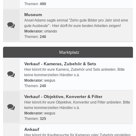
Themen:
490
Museum
Ansel Adams sagte einmal "Zehn gute Bilder pro Jahr sind eine
gute Ausbeute" - Hier dürft ihr eure besten Arbeiten zeigen!
Moderator:
orlando
Themen:
246
Marktplatz
Verkauf - Kameras, Zubehör & Sets
Hier könnt ihr eure Kamera, Zubehör und Sets anbieten. Bitte
keine kommerziellen Händler o.ä.
Moderator:
wegus
Themen:
240
Verkauf - Objektive, Konverter & Filter
Hier könnt ihr eure Objektive, Konverter und Filter anbieten. Bitte
keine kommerziellen Händler o.ä.
Moderator:
wegus
Themen:
325
Ankauf
Hier könnt ihr Kaufgesuche für Kameras oder Zubehör einstellen.