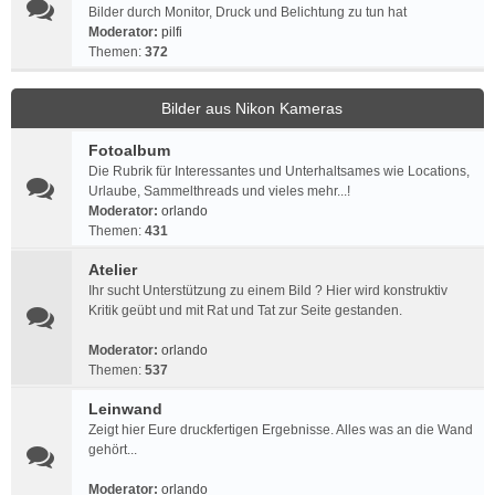
Bilder durch Monitor, Druck und Belichtung zu tun hat
Moderator:
pilfi
Themen:
372
Bilder aus Nikon Kameras
Fotoalbum
Die Rubrik für Interessantes und Unterhaltsames wie Locations,
Urlaube, Sammelthreads und vieles mehr...!
Moderator:
orlando
Themen:
431
Atelier
Ihr sucht Unterstützung zu einem Bild ? Hier wird konstruktiv
Kritik geübt und mit Rat und Tat zur Seite gestanden.
Moderator:
orlando
Themen:
537
Leinwand
Zeigt hier Eure druckfertigen Ergebnisse. Alles was an die Wand
gehört...
Moderator:
orlando