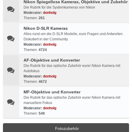
Nikon Spiegellose Kameras, Objektive und Zubehör
Die Rubrik für die Systemkameras von Nikon
Moderator:
donholg
Themen:
261
Nikon D-SLR Kameras
Alles rund um die D-SLR Modelle, eure Fragen und Antworten.
Diskutiert in der Community.
Moderator:
donholg
Themen:
4724
AF-Objektive und Konverter
Die Rubrik für das optische Zubehör eurer Nikon Kamera mit
Autofokus
Moderator:
donholg
Themen:
4672
MF-Objektive und Konverter
Die Rubrik für das optische Zubehör eurer Nikon Kamera mit
manuellem Fokus
Moderator:
donholg
Themen:
549
Fotozubehör