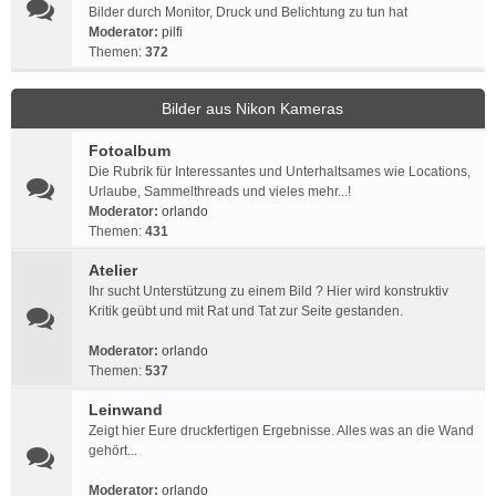
Bilder durch Monitor, Druck und Belichtung zu tun hat
Moderator:
pilfi
Themen:
372
Bilder aus Nikon Kameras
Fotoalbum
Die Rubrik für Interessantes und Unterhaltsames wie Locations,
Urlaube, Sammelthreads und vieles mehr...!
Moderator:
orlando
Themen:
431
Atelier
Ihr sucht Unterstützung zu einem Bild ? Hier wird konstruktiv
Kritik geübt und mit Rat und Tat zur Seite gestanden.
Moderator:
orlando
Themen:
537
Leinwand
Zeigt hier Eure druckfertigen Ergebnisse. Alles was an die Wand
gehört...
Moderator:
orlando