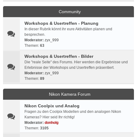
Community
Workshops & Usertreffen - Planung
In dieser Rubrik könnt ihr eure Aktivitäten planen und
besprechen.
Moderator:
zyx_999
Themen:
63
Workshops & Usertreffen - Bilder
Die "reale Seite" des Forums. Hier werden die Ergebnisse und
Erlebnisse der Workshops und Usertreffen präsentiert.
Moderator:
zyx_999
Themen:
89
Nikon Kamera Forum
Nikon Coolpix und Analog
Fragen zu den Coolpix Modellen und den analogen Nikon
Kameras? Hier seid Ihr richtig!
Moderator:
donholg
Themen:
3105