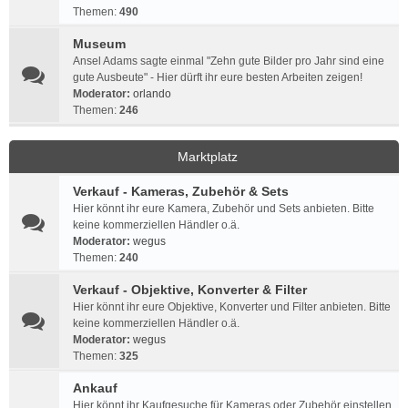
Themen:
490
Museum
Ansel Adams sagte einmal "Zehn gute Bilder pro Jahr sind eine
gute Ausbeute" - Hier dürft ihr eure besten Arbeiten zeigen!
Moderator:
orlando
Themen:
246
Marktplatz
Verkauf - Kameras, Zubehör & Sets
Hier könnt ihr eure Kamera, Zubehör und Sets anbieten. Bitte
keine kommerziellen Händler o.ä.
Moderator:
wegus
Themen:
240
Verkauf - Objektive, Konverter & Filter
Hier könnt ihr eure Objektive, Konverter und Filter anbieten. Bitte
keine kommerziellen Händler o.ä.
Moderator:
wegus
Themen:
325
Ankauf
Hier könnt ihr Kaufgesuche für Kameras oder Zubehör einstellen.