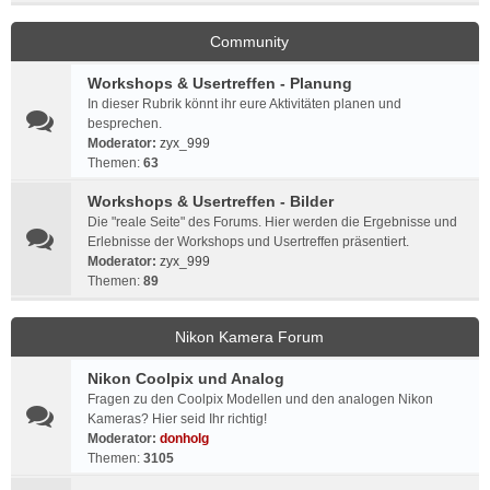
Community
Workshops & Usertreffen - Planung
In dieser Rubrik könnt ihr eure Aktivitäten planen und
besprechen.
Moderator:
zyx_999
Themen:
63
Workshops & Usertreffen - Bilder
Die "reale Seite" des Forums. Hier werden die Ergebnisse und
Erlebnisse der Workshops und Usertreffen präsentiert.
Moderator:
zyx_999
Themen:
89
Nikon Kamera Forum
Nikon Coolpix und Analog
Fragen zu den Coolpix Modellen und den analogen Nikon
Kameras? Hier seid Ihr richtig!
Moderator:
donholg
Themen:
3105