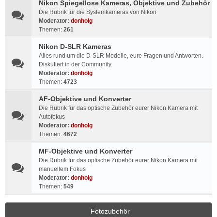
Nikon Spiegellose Kameras, Objektive und Zubehör
Die Rubrik für die Systemkameras von Nikon
Moderator:
donholg
Themen:
261
Nikon D-SLR Kameras
Alles rund um die D-SLR Modelle, eure Fragen und Antworten.
Diskutiert in der Community.
Moderator:
donholg
Themen:
4723
AF-Objektive und Konverter
Die Rubrik für das optische Zubehör eurer Nikon Kamera mit
Autofokus
Moderator:
donholg
Themen:
4672
MF-Objektive und Konverter
Die Rubrik für das optische Zubehör eurer Nikon Kamera mit
manuellem Fokus
Moderator:
donholg
Themen:
549
Fotozubehör