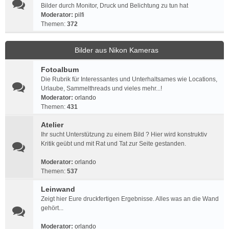
Bilder durch Monitor, Druck und Belichtung zu tun hat
Moderator:
pilfi
Themen:
372
Bilder aus Nikon Kameras
Fotoalbum
Die Rubrik für Interessantes und Unterhaltsames wie Locations,
Urlaube, Sammelthreads und vieles mehr...!
Moderator:
orlando
Themen:
431
Atelier
Ihr sucht Unterstützung zu einem Bild ? Hier wird konstruktiv
Kritik geübt und mit Rat und Tat zur Seite gestanden.
Moderator:
orlando
Themen:
537
Leinwand
Zeigt hier Eure druckfertigen Ergebnisse. Alles was an die Wand
gehört...
Moderator:
orlando