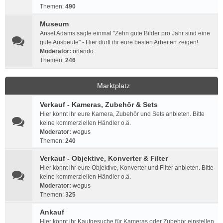
Themen:
490
Museum
Ansel Adams sagte einmal "Zehn gute Bilder pro Jahr sind eine
gute Ausbeute" - Hier dürft ihr eure besten Arbeiten zeigen!
Moderator:
orlando
Themen:
246
Marktplatz
Verkauf - Kameras, Zubehör & Sets
Hier könnt ihr eure Kamera, Zubehör und Sets anbieten. Bitte
keine kommerziellen Händler o.ä.
Moderator:
wegus
Themen:
240
Verkauf - Objektive, Konverter & Filter
Hier könnt ihr eure Objektive, Konverter und Filter anbieten. Bitte
keine kommerziellen Händler o.ä.
Moderator:
wegus
Themen:
325
Ankauf
Hier könnt ihr Kaufgesuche für Kameras oder Zubehör einstellen.